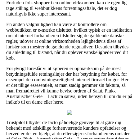
Forinden folk shopper i en online virksomhed kan de egentlig
tage stilling til webbutikkens forretningsaftale, det er dog
naturligvis ikke super interessant.
En anden valgmulighed kan være at kontrollere om
webbutikken er e-mærke tilsluttet, hvilket typisk er en indikation
om at internet forhandleren tilslutter sig de gældende danske
regler, udover at online virksomheden lejlighedsvis tilses af
jurister som mestrer de gældende regulativer. Desuden tilbydes
du anledning til bistand, når du oplever vanskeligheder ved dit
køb.
For øvrigt foreslår vi at køberen er opmærksom på de mest
betydningsfulde retningslinjer der har betydning for købet, for
eksempel den ombytningsrettighed internet firmaet bruger. Her
er det tillige essesentielt, at man stadig gemmer sin faktura, så
man fremadrettet vil kunne bevise ordren af Salat, Pluk-,
Australischer Gele – Lactuca sativa, uden hensyn til om du er på
indkøb til en dame eller herre.
Trustpilot tilbyder de facto pålidelige genveje til at gøre dig
bekendt med adskillige forhenværende kunders opfattelser og
herved er det en hjælp, at du eftersøger e-forhandlerens omtaler