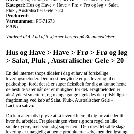
Kategori:
Hus og Have > Have > Frø > Frø og løg > Salat,
Pluk-, Australischer Gele > 20
Producent:
Varenummer:
PT-71673
EAN:
Vurderet til
4.2
ud af 5 stjerner baseret på
30
anmeldelser
Hus og Have > Have > Frø > Frø og løg
> Salat, Pluk-, Australischer Gele > 20
En del internet shops tildeler i dag et hav af forskellige
leveringsmetoder. Den mest benyttede er p.t. levering til en
pakkeshop, fordi det så er super fleksibelt for dig at kunne hente
de bestilte varer når der er mulighed for det. Fragtmetoden er
altså yderst smertefri, og mange gange ligeledes den prisbilligste
fragtløsning ved køb af Salat, Pluk-, Australischer Gele –
Lactuca sativa.
Du kan alternativt prøve at få leveret hjem til dig privat eller til
hvor du arbejder. Fragtløsningen viser sig som regel en lille
smule dyrere, men samtidig super nem. Den mest letkøbte slags
levering er unægtelig at hente produkterne selv, men den løsning