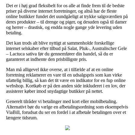
Det er i høj grad fleksibelt for os alle at finde frem til de bedste
priser på diverse internet forretninger, og altså har de fleste
online butikker fundet det uundgåeligt at trykke salgsværdien på
deres produkter – til drenge og piger, og desuden også til damer
og herrer – drastisk, og endda nogle gange yde levering uden
betaling.
Det kan trods alt blive nyttigt at sammenholde forskellige
internet selskaber efter tilbud på Salat, Pluk-, Australischer Gele
– Lactuca sativa før du gennemfører din handel, så du er
garanteret at indhente den prisbilligste pris.
Man må alligevel ikke overse, at i tilfælde af at en online
forretning reklamerer en vare til en udsalgspris som kan virke
ufattelig billig, så kan det tit være en indikator for en fup online
webshop. Kortkøb er på den anden side inkluderet i en lov, der
assisterer køber imod snydagtige butikker på nettet.
Generelt tilråder vi betalinger med kort eller mobilbetaling.
Alternativt bør du vælge en afbetalingsordning som eksempelvis
ViaBill, forudsat du ser en fordel i at afbetale betalingen over et
længere tidsrum.