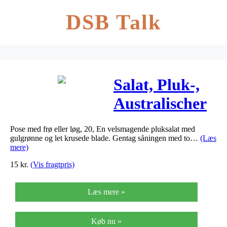
DSB Talk
Salat, Pluk-,
Australischer
Gele – Lactuca
Pose med frø eller løg, 20, En velsmagende pluksalat med
sativa
gulgrønne og let krusede blade. Gentag såningen med to…
(Læs
mere)
15
kr.
(Vis fragtpris)
Læs mere »
Køb nu »