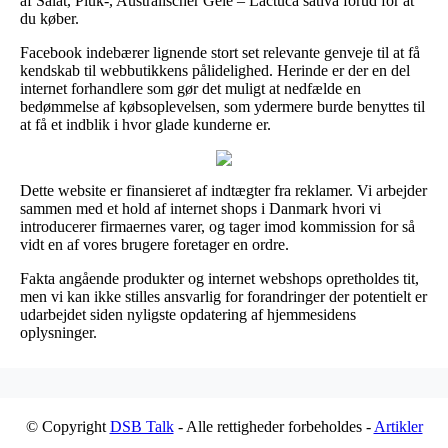
af Salat, Pluk-, Australischer Gele – Lactuca sativa forud for at
du køber.
Facebook indebærer lignende stort set relevante genveje til at få
kendskab til webbutikkens pålidelighed. Herinde er der en del
internet forhandlere som gør det muligt at nedfælde en
bedømmelse af købsoplevelsen, som ydermere burde benyttes til
at få et indblik i hvor glade kunderne er.
Dette website er finansieret af indtægter fra reklamer. Vi arbejder
sammen med et hold af internet shops i Danmark hvori vi
introducerer firmaernes varer, og tager imod kommission for så
vidt en af vores brugere foretager en ordre.
Fakta angående produkter og internet webshops opretholdes tit,
men vi kan ikke stilles ansvarlig for forandringer der potentielt er
udarbejdet siden nyligste opdatering af hjemmesidens
oplysninger.
© Copyright
DSB Talk
- Alle rettigheder forbeholdes -
Artikler