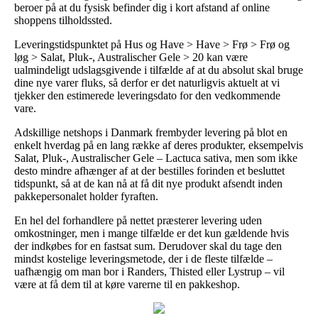
beroer på at du fysisk befinder dig i kort afstand af online
shoppens tilholdssted.
Leveringstidspunktet på Hus og Have > Have > Frø > Frø og
løg > Salat, Pluk-, Australischer Gele > 20 kan være
ualmindeligt udslagsgivende i tilfælde af at du absolut skal bruge
dine nye varer fluks, så derfor er det naturligvis aktuelt at vi
tjekker den estimerede leveringsdato for den vedkommende
vare.
Adskillige netshops i Danmark frembyder levering på blot en
enkelt hverdag på en lang række af deres produkter, eksempelvis
Salat, Pluk-, Australischer Gele – Lactuca sativa, men som ikke
desto mindre afhænger af at der bestilles forinden et besluttet
tidspunkt, så at de kan nå at få dit nye produkt afsendt inden
pakkepersonalet holder fyraften.
En hel del forhandlere på nettet præsterer levering uden
omkostninger, men i mange tilfælde er det kun gældende hvis
der indkøbes for en fastsat sum. Derudover skal du tage den
mindst kostelige leveringsmetode, der i de fleste tilfælde –
uafhængig om man bor i Randers, Thisted eller Lystrup – vil
være at få dem til at køre varerne til en pakkeshop.