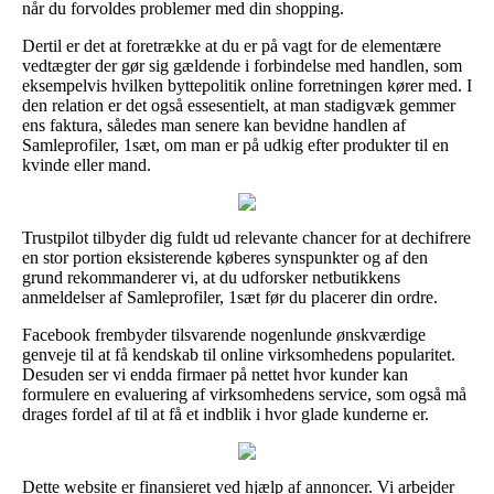
når du forvoldes problemer med din shopping.
Dertil er det at foretrække at du er på vagt for de elementære
vedtægter der gør sig gældende i forbindelse med handlen, som
eksempelvis hvilken byttepolitik online forretningen kører med. I
den relation er det også essesentielt, at man stadigvæk gemmer
ens faktura, således man senere kan bevidne handlen af
Samleprofiler, 1sæt, om man er på udkig efter produkter til en
kvinde eller mand.
Trustpilot tilbyder dig fuldt ud relevante chancer for at dechifrere
en stor portion eksisterende køberes synspunkter og af den
grund rekommanderer vi, at du udforsker netbutikkens
anmeldelser af Samleprofiler, 1sæt før du placerer din ordre.
Facebook frembyder tilsvarende nogenlunde ønskværdige
genveje til at få kendskab til online virksomhedens popularitet.
Desuden ser vi endda firmaer på nettet hvor kunder kan
formulere en evaluering af virksomhedens service, som også må
drages fordel af til at få et indblik i hvor glade kunderne er.
Dette website er finansieret ved hjælp af annoncer. Vi arbejder