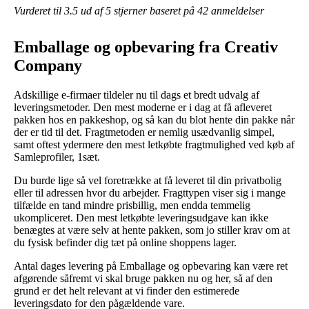
Vurderet til
3.5
ud af 5 stjerner baseret på
42
anmeldelser
Emballage og opbevaring fra Creativ
Company
Adskillige e-firmaer tildeler nu til dags et bredt udvalg af
leveringsmetoder. Den mest moderne er i dag at få afleveret
pakken hos en pakkeshop, og så kan du blot hente din pakke når
der er tid til det. Fragtmetoden er nemlig usædvanlig simpel,
samt oftest ydermere den mest letkøbte fragtmulighed ved køb af
Samleprofiler, 1sæt.
Du burde lige så vel foretrække at få leveret til din privatbolig
eller til adressen hvor du arbejder. Fragttypen viser sig i mange
tilfælde en tand mindre prisbillig, men endda temmelig
ukompliceret. Den mest letkøbte leveringsudgave kan ikke
benægtes at være selv at hente pakken, som jo stiller krav om at
du fysisk befinder dig tæt på online shoppens lager.
Antal dages levering på Emballage og opbevaring kan være ret
afgørende såfremt vi skal bruge pakken nu og her, så af den
grund er det helt relevant at vi finder den estimerede
leveringsdato for den pågældende vare.