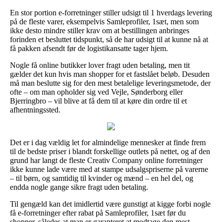
En stor portion e-forretninger stiller udsigt til 1 hverdags levering
på de fleste varer, eksempelvis Samleprofiler, 1sæt, men som
ikke desto mindre stiller krav om at bestillingen anbringes
forinden et besluttet tidspunkt, så de har udsigt til at kunne nå at
få pakken afsendt før de logistikansatte tager hjem.
Nogle få online butikker lover fragt uden betaling, men tit
gælder det kun hvis man shopper for et fastslået beløb. Desuden
må man beslutte sig for den mest betalelige leveringsmetode, der
ofte – om man opholder sig ved Vejle, Sønderborg eller
Bjerringbro – vil blive at få dem til at køre din ordre til et
afhentningssted.
Det er i dag vældig let for almindelige mennesker at finde frem
til de bedste priser i blandt forskellige outlets på nettet, og af den
grund har langt de fleste Creativ Company online forretninger
ikke kunne lade være med at stampe udsalgspriserne på varerne
– til børn, og samtidig til kvinder og mænd – en hel del, og
endda nogle gange sikre fragt uden betaling.
Til gengæld kan det imidlertid være gunstigt at kigge forbi nogle
få e-forretninger efter rabat på Samleprofiler, 1sæt før du
shopper, således at man er garanteret at modtage den mest