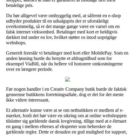
betalelige pris.
Du bør alligevel være omhyggelig med, at såfremt en e-shop
udbyder produkter til en udsalgspris der er uforståeligt
overkommelig, så er det mange gange være en varsel om en
falsk internet virksomhed. Betalinger med kort er heldigvis
dækket ind under en lov, hvilket støtter os imod uoprigtige
webshops.
Generelt foreslår vi betalinger med kort eller MobilePay. Som en
anden løsning burde du benytte et afdragstilbud som for
eksempel ViaBill, når du hellere vil honorere omkostningerne
over en længere periode.
Før nogen handler i en Creativ Company butik burde de faktisk
gennemse butikkens forretningsaftale, dog er det for det meste
ikke videre interessant.
Et alternativ kunne være at se om netbutikken er medlem af e-
mærket, fordi det bør være en sikring om at online webshoppen
tilslutter sig gældende dansk lovgivning, tillige med at e-firmaet
en gang i mellem efterses af eksperter som behersker de
gældende regler. Dette er desuden en god mulighed for support,