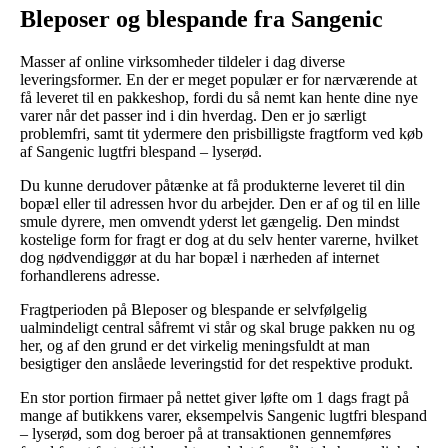
Bleposer og blespande fra Sangenic
Masser af online virksomheder tildeler i dag diverse
leveringsformer. En der er meget populær er for nærværende at
få leveret til en pakkeshop, fordi du så nemt kan hente dine nye
varer når det passer ind i din hverdag. Den er jo særligt
problemfri, samt tit ydermere den prisbilligste fragtform ved køb
af Sangenic lugtfri blespand – lyserød.
Du kunne derudover påtænke at få produkterne leveret til din
bopæl eller til adressen hvor du arbejder. Den er af og til en lille
smule dyrere, men omvendt yderst let gængelig. Den mindst
kostelige form for fragt er dog at du selv henter varerne, hvilket
dog nødvendiggør at du har bopæl i nærheden af internet
forhandlerens adresse.
Fragtperioden på Bleposer og blespande er selvfølgelig
ualmindeligt central såfremt vi står og skal bruge pakken nu og
her, og af den grund er det virkelig meningsfuldt at man
besigtiger den anslåede leveringstid for det respektive produkt.
En stor portion firmaer på nettet giver løfte om 1 dags fragt på
mange af butikkens varer, eksempelvis Sangenic lugtfri blespand
– lyserød, som dog beroer på at transaktionen gennemføres