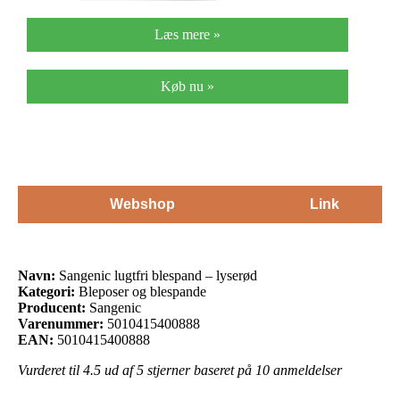
Læs mere »
Køb nu »
Webshop
Link
Navn:
Sangenic lugtfri blespand – lyserød
Kategori:
Bleposer og blespande
Producent:
Sangenic
Varenummer:
5010415400888
EAN:
5010415400888
Vurderet til
4.5
ud af 5 stjerner baseret på
10
anmeldelser