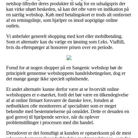
netshop tilbyder deres produkter til salg for en udsalgspris der
kan virke uhørt beskeden, så kan det ofte være en indikation på
en uærlig webshop. Køb med betalingskort er trods alt omfavnet
af en retningslinje, som hjælper os imod uoprigtige online
outlets.
Vi anbefaler generelt shopping med kort eller mobilbetaling.
Som et alternativ kan du vælge en løsning som f.eks. ViaBill,
hvis du efterspørger at honorere prisen over en periode.
Forud for at nogen shopper på en Sangenic webshop bør de
principielt gennemse webshoppens handelsbetingelser, dog er
det mange gange ikke specielt ophidsende.
Et andet alternativ kunne derfor være at se hvorvidt online
webshoppen er e-mærket, fordi det bør være en tilkendegivelse
af at online firmaet forsvarer de danske love, foruden at
netbutikken ofte monitoreres af specialister som er meget
bekendte med bestemmelserne på området. Dette er desuden en
god genvej til hjælpende service, når du oplever
problemstillinger i processen med din handel.
Derudover er det fornuftigt at kunden er opmærksom på de mest