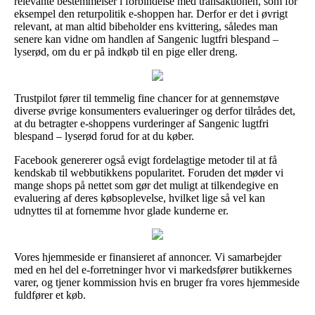
relevante bestemmelser i forbindelse med transaktionen, som for
eksempel den returpolitik e-shoppen har. Derfor er det i øvrigt
relevant, at man altid bibeholder ens kvittering, således man
senere kan vidne om handlen af Sangenic lugtfri blespand –
lyserød, om du er på indkøb til en pige eller dreng.
Trustpilot fører til temmelig fine chancer for at gennemstøve
diverse øvrige konsumenters evalueringer og derfor tilrådes det,
at du betragter e-shoppens vurderinger af Sangenic lugtfri
blespand – lyserød forud for at du køber.
Facebook genererer også evigt fordelagtige metoder til at få
kendskab til webbutikkens popularitet. Foruden det møder vi
mange shops på nettet som gør det muligt at tilkendegive en
evaluering af deres købsoplevelse, hvilket lige så vel kan
udnyttes til at fornemme hvor glade kunderne er.
Vores hjemmeside er finansieret af annoncer. Vi samarbejder
med en hel del e-forretninger hvor vi markedsfører butikkernes
varer, og tjener kommission hvis en bruger fra vores hjemmeside
fuldfører et køb.