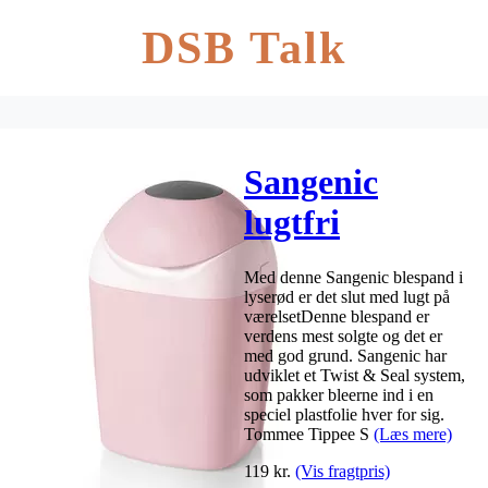
DSB Talk
Sangenic
lugtfri
blespand –
Med denne Sangenic blespand i
lyserød
lyserød er det slut med lugt på
værelsetDenne blespand er
verdens mest solgte og det er
med god grund. Sangenic har
udviklet et Twist & Seal system,
som pakker bleerne ind i en
speciel plastfolie hver for sig.
Tommee Tippee S
(Læs mere)
119
kr.
(Vis fragtpris)