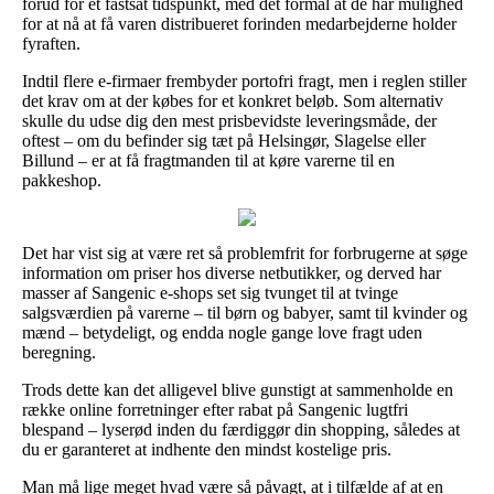
forud for et fastsat tidspunkt, med det formål at de har mulighed
for at nå at få varen distribueret forinden medarbejderne holder
fyraften.
Indtil flere e-firmaer frembyder portofri fragt, men i reglen stiller
det krav om at der købes for et konkret beløb. Som alternativ
skulle du udse dig den mest prisbevidste leveringsmåde, der
oftest – om du befinder sig tæt på Helsingør, Slagelse eller
Billund – er at få fragtmanden til at køre varerne til en
pakkeshop.
Det har vist sig at være ret så problemfrit for forbrugerne at søge
information om priser hos diverse netbutikker, og derved har
masser af Sangenic e-shops set sig tvunget til at tvinge
salgsværdien på varerne – til børn og babyer, samt til kvinder og
mænd – betydeligt, og endda nogle gange love fragt uden
beregning.
Trods dette kan det alligevel blive gunstigt at sammenholde en
række online forretninger efter rabat på Sangenic lugtfri
blespand – lyserød inden du færdiggør din shopping, således at
du er garanteret at indhente den mindst kostelige pris.
Man må lige meget hvad være så påvagt, at i tilfælde af at en