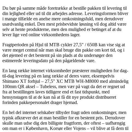
Du bør på samme måde foretrække at bestille pakken til levering til
din lejlighed eller ud til dit arbejdes adresse. Leveringsformen bliver
i mange tilfælde en anelse mere omkostningsfuld, men derudover
usædvanlig enkel. Den mest prisbevidste løsning vil dog altid være
selv at hente produkterne, men den mulighed er betinget af at du
lever lige ved online virksomhedens lager.
Fragtperioden på Hjul til MTB cykler 27,5" / 650B kan vise sig at
være meget central når man skal bruge din pakke om kort tid, og i
det øjemed er det bestemt på sin plads at du undersøger den
estimerede leveringsdato på den pågældende vare.
En lang række internet virksomheder præsterer muligheden for dag-
til-dag levering på en lang række af deres varer, eksempelvis
Shimano XT forhjul – 27,5" XC MTB WH-M8000 med almindelig
100mm QR aksel – Tubeless, men vær på vagt da det er regnet ud
fra at bestillingen laves tidligere end et fast tidspunkt, med
hensynstagen til at de kan nå at få dit nye produkt distribueret
forinden pakkepersonalet drager hjemad.
En hel del internet selskaber tilbyder fragt uden omkostninger, men
typisk afkræver det at man bestiller for en bestemt pris. Derudover
skulle man udse dig den billigste fragtform, der oftest – uafhængig
om man er i København, Korsør eller Vojens – vil blive at få dem til