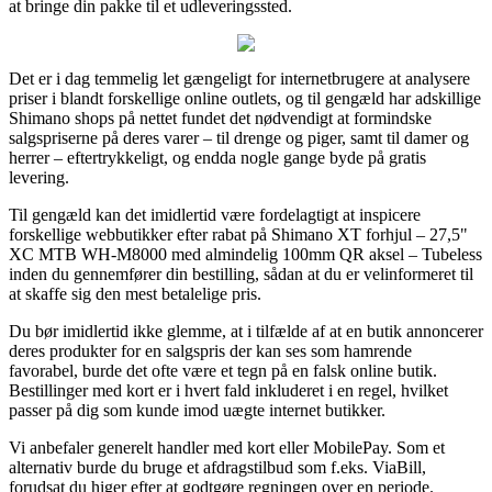
at bringe din pakke til et udleveringssted.
Det er i dag temmelig let gængeligt for internetbrugere at analysere
priser i blandt forskellige online outlets, og til gengæld har adskillige
Shimano shops på nettet fundet det nødvendigt at formindske
salgspriserne på deres varer – til drenge og piger, samt til damer og
herrer – eftertrykkeligt, og endda nogle gange byde på gratis
levering.
Til gengæld kan det imidlertid være fordelagtigt at inspicere
forskellige webbutikker efter rabat på Shimano XT forhjul – 27,5"
XC MTB WH-M8000 med almindelig 100mm QR aksel – Tubeless
inden du gennemfører din bestilling, sådan at du er velinformeret til
at skaffe sig den mest betalelige pris.
Du bør imidlertid ikke glemme, at i tilfælde af at en butik annoncerer
deres produkter for en salgspris der kan ses som hamrende
favorabel, burde det ofte være et tegn på en falsk online butik.
Bestillinger med kort er i hvert fald inkluderet i en regel, hvilket
passer på dig som kunde imod uægte internet butikker.
Vi anbefaler generelt handler med kort eller MobilePay. Som et
alternativ burde du bruge et afdragstilbud som f.eks. ViaBill,
forudsat du higer efter at godtgøre regningen over en periode.