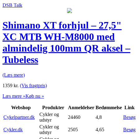
DSB Talk
Shimano XT forhjul – 27,5"
XC MTB WH-M8000 med
almindelig 100mm QR aksel –
Tubeless
(Læs mere)
1359
kr.
(Vis fragtpris)
Læs mere »
Køb nu »
Webshop
Produkter
Anmeldelser
Bedømmelse
Link
Cykler og
Cykelpartner.dk
24460
4,8
Besøg
udstyr
Cykler og
Cykler.dk
2505
4,65
Besøg
udstyr