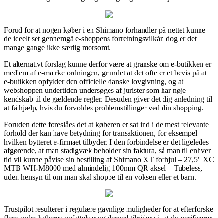
Forud for at nogen køber i en Shimano forhandler på nettet kunne
de ideelt set gennemgå e-shoppens forretningsvilkår, dog er det
mange gange ikke særlig morsomt.
Et alternativt forslag kunne derfor være at granske om e-butikken er
medlem af e-mærke ordningen, grundet at det ofte er et bevis på at
e-butikken opfylder den officielle danske lovgivning, og at
webshoppen undertiden undersøges af jurister som har nøje
kendskab til de gældende regler. Desuden giver det dig anledning til
at få hjælp, hvis du forvoldes problemstillinger ved din shopping.
Foruden dette foreslåes det at køberen er sat ind i de mest relevante
forhold der kan have betydning for transaktionen, for eksempel
hvilken bytteret e-firmaet tilbyder. I den forbindelse er det ligeledes
afgørende, at man stadigvæk beholder sin faktura, så man til enhver
tid vil kunne påvise sin bestilling af Shimano XT forhjul – 27,5" XC
MTB WH-M8000 med almindelig 100mm QR aksel – Tubeless,
uden hensyn til om man skal shoppe til en voksen eller et barn.
Trustpilot resulterer i regulære gavnlige muligheder for at efterforske
flere andre køberes opfattelser og derved tilråder vi, at du verificerer