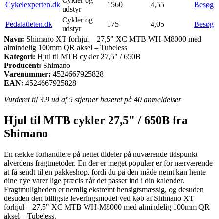
Cykler og
Cykelexperten.dk
1560
4,55
Besøg
udstyr
Cykler og
Pedalatleten.dk
175
4,05
Besøg
udstyr
Navn:
Shimano XT forhjul – 27,5" XC MTB WH-M8000 med
almindelig 100mm QR aksel – Tubeless
Kategori:
Hjul til MTB cykler 27,5" / 650B
Producent:
Shimano
Varenummer:
4524667925828
EAN:
4524667925828
Vurderet til
3.9
ud af 5 stjerner baseret på
40
anmeldelser
Hjul til MTB cykler 27,5" / 650B fra
Shimano
En række forhandlere på nettet tildeler på nuværende tidspunkt
alverdens fragtmetoder. En der er meget populær er for nærværende
at få sendt til en pakkeshop, fordi du på den måde nemt kan hente
dine nye varer lige præcis når det passer ind i din kalender.
Fragtmuligheden er nemlig ekstremt hensigtsmæssig, og desuden
desuden den billigste leveringsmodel ved køb af Shimano XT
forhjul – 27,5" XC MTB WH-M8000 med almindelig 100mm QR
aksel – Tubeless.