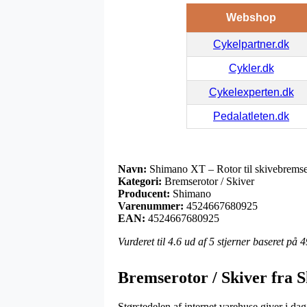
Webshop
Cykelpartner.dk
Cykler.dk
Cykelexperten.dk
Pedalatleten.dk
Navn:
Shimano XT – Rotor til skivebremse
Kategori:
Bremserotor / Skiver
Producent:
Shimano
Varenummer:
4524667680925
EAN:
4524667680925
Vurderet til
4.6
ud af 5 stjerner baseret på
4
Bremserotor / Skiver fra 
Størstedelen af internet varehuse giver i da