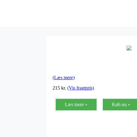
(Læs mere)
215
kr.
(Vis fragtpris)
Læs mere »
Køb nu »