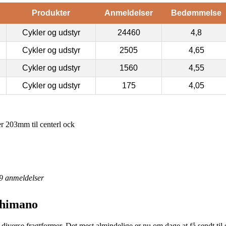
Produkter
Anmeldelser
Bedømmelse
Cykler og udstyr
24460
4,8
Cykler og udstyr
2505
4,65
Cykler og udstyr
1560
4,55
Cykler og udstyr
175
4,05
r 203mm til centerl ock
9
anmeldelser
Shimano
g diverse fragtformer. Det mest almindelige er nu om dage at få sendt ti