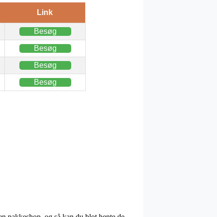
Link
Besøg
Besøg
Besøg
Besøg
l en pakkeshop, og så kan du blot hente de