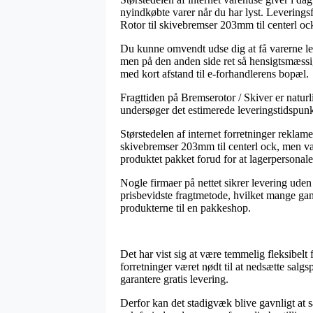
nyindkøbte varer når du har lyst. Levering
Rotor til skivebremser 203mm til centerl oc
Du kunne omvendt udse dig at få varerne leve
men på den anden side ret så hensigtsmæssig.
med kort afstand til e-forhandlerens bopæl.
Fragttiden på Bremserotor / Skiver er naturl
undersøger det estimerede leveringstidspu
Størstedelen af internet forretninger rek
skivebremser 203mm til centerl ock, men vær
produktet pakket forud for at lagerpersonalet
Nogle firmaer på nettet sikrer levering uden
prisbevidste fragtmetode, hvilket mange gang
produkterne til en pakkeshop.
Det har vist sig at være temmelig fleksibelt
forretninger været nødt til at nedsætte salg
garantere gratis levering.
Derfor kan det stadigvæk blive gavnligt at