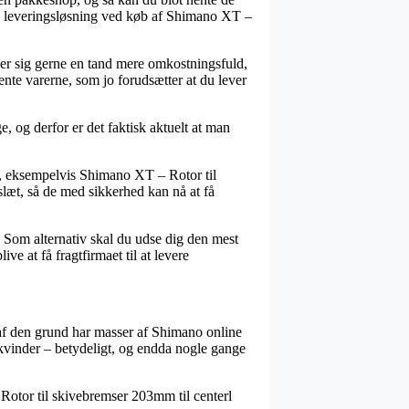
ge leveringsløsning ved køb af Shimano XT –
iser sig gerne en tand mere omkostningsfuld,
ente varerne, som jo forudsætter at du lever
, og derfor er det faktisk aktuelt at man
e, eksempelvis Shimano XT – Rotor til
slæt, så de med sikkerhed kan nå at få
. Som alternativ skal du udse dig den mest
e at få fragtfirmaet til at levere
g af den grund har masser af Shimano online
g kvinder – betydeligt, og endda nogle gange
Rotor til skivebremser 203mm til centerl