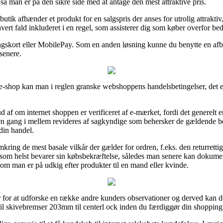
så man er på den sikre side med at antage den mest attraktive pris.
butik afhænder et produkt for en salgspris der anses for utrolig attrakti
hvert fald inkluderet i en regel, som assisterer dig som køber overfor be
ngskort eller MobilePay. Som en anden løsning kunne du benytte en afb
 senere.
-shop kan man i reglen granske webshoppens handelsbetingelser, det er
ud af om internet shoppen er verificeret af e-mærket, fordi det generelt 
n en gang i mellem revideres af sagkyndige som behersker de gældende be
din handel.
ring de mest basale vilkår der gælder for ordren, f.eks. den returrettig
 når som helst bevarer sin købsbekræftelse, således man senere kan doku
om man er på udkig efter produkter til en mand eller kvinde.
er for at udforske en række andre kunders observationer og derved kan de
il skivebremser 203mm til centerl ock inden du færdiggør din shopping