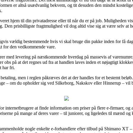
sformen er altså usædvanlig bekvem, og tit desuden den mindst kosteli
k.
ret hjem til din privatadresse eller til når du er på job. Muligheden v
 Den prisbilligste fragtmulighed vil dog altid vise sig at være selv at h
igvis vældig bestemmende hvis vi skal bruge din pakke inden for få dage
nkt for den vedkommende vare.
lamerer med levering på næstkommende hverdag på massevis af varenumr
 obs på at det regnes ud fra at handlen laves inden et nøjagtigt klokke
 har fri.
 betaling, men i reglen påkræves det at der handles for et bestemt beløb
e – om du opholder sig ved Silkeborg, Nakskov eller Hinnerup – vil bliv
 for internetbrugere at finde information om priser på flere e-firmaer, o
spriserne på mange af deres varer – til juniorer, og ligeledes til mænd o
 sammenholde nogle enkelte e-forhandlere efter tilbud på Shimano XT – 