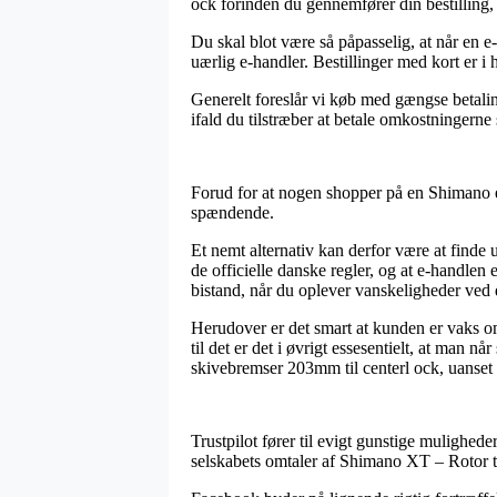
ock forinden du gennemfører din bestilling, 
Du skal blot være så påpasselig, at når en e-
uærlig e-handler. Bestillinger med kort er i 
Generelt foreslår vi køb med gængse betali
ifald du tilstræber at betale omkostningerne
Forud for at nogen shopper på en Shimano e
spændende.
Et nemt alternativ kan derfor være at finde 
de officielle danske regler, og at e-handle
bistand, når du oplever vanskeligheder ved 
Herudover er det smart at kunden er vaks omk
til det er det i øvrigt essesentielt, at man
skivebremser 203mm til centerl ock, uanset 
Trustpilot fører til evigt gunstige mulighed
selskabets omtaler af Shimano XT – Rotor t