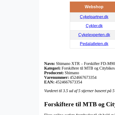
Webshop
Cykelpartner.dk
Cykler.dk
Cykelexperten.dk
Pedalatleten.dk
Navn:
Shimano XTR – Forskifter FD-M90
Kategori:
Forskiftere til MTB og Citybike
Producent:
Shimano
Varenummer:
4524667673354
EAN:
4524667673354
Vurderet til
3.5
ud af 5 stjerner baseret på
5
Forskiftere til MTB og Ci