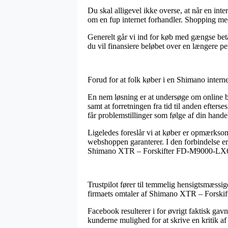
Du skal alligevel ikke overse, at når en inte
om en fup internet forhandler. Shopping med 
Generelt går vi ind for køb med gængse beta
du vil finansiere beløbet over en længere pe
Forud for at folk køber i en Shimano intern
En nem løsning er at undersøge om online bu
samt at forretningen fra tid til anden efter
får problemstillinger som følge af din hande
Ligeledes foreslår vi at køber er opmærksom
webshoppen garanterer. I den forbindelse er
Shimano XTR – Forskifter FD-M9000-LX6 – 
Trustpilot fører til temmelig hensigtsmæssig
firmaets omtaler af Shimano XTR – Forski
Facebook resulterer i for øvrigt faktisk gavn
kunderne mulighed for at skrive en kritik af 