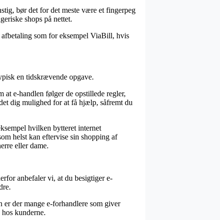
nstig, bør det for det meste være et fingerpeg
geriske shops på nettet.
 afbetaling som for eksempel ViaBill, hvis
 typisk en tidskrævende opgave.
t e-handlen følger de opstillede regler,
 det dig mulighed for at få hjælp, såfremt du
ksempel hvilken bytteret internet
om helst kan eftervise sin shopping af
rre eller dame.
for anbefaler vi, at du besigtiger e-
dre.
den er der mange e-forhandlere som giver
en hos kunderne.