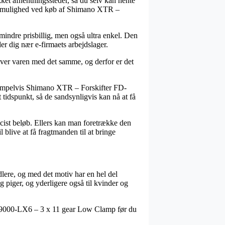
ikket afhentningssteder, så du selv kan hente
ingsmulighed ved køb af Shimano XTR –
d mindre prisbillig, men også ultra enkel. Den
er dig nær e-firmaets arbejdslager.
øver varen med det samme, og derfor er det
empelvis Shimano XTR – Forskifter FD-
tidspunkt, så de sandsynligvis kan nå at få
æcist beløb. Ellers kan man foretrække den
 blive at få fragtmanden til at bringe
dlere, og med det motiv har en hel del
 piger, og yderligere også til kvinder og
-M9000-LX6 – 3 x 11 gear Low Clamp før du