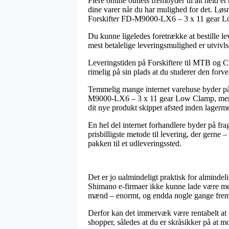
Flere online outlets frembyder til alt held e
dine varer når du har mulighed for det. Lø
Forskifter FD-M9000-LX6 – 3 x 11 gear 
Du kunne ligeledes foretrække at bestille lev
mest betalelige leveringsmulighed er utvivls
Leveringstiden på Forskiftere til MTB og C
rimelig på sin plads at du studerer den for
Temmelig mange internet varehuse byder p
M9000-LX6 – 3 x 11 gear Low Clamp, men vær 
dit nye produkt skippet afsted inden lagerm
En hel del internet forhandlere byder på fr
prisbilligste metode til levering, der gerne
pakken til et udleveringssted.
Det er jo ualmindeligt praktisk for almindel
Shimano e-firmaer ikke kunne lade være med 
mænd – enormt, og endda nogle gange fremb
Derfor kan det immervæk være rentabelt at
shopper, således at du er skråsikker på at m