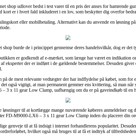
rnet shop udlover bedst i test varer til en pris der anses for hamrende gu
kort er i hvert fald inkluderet i en lov, som beskytter dig overfor bedra
lingskort eller mobilbetaling. Alternativt kan du anvende en løsning på
riode.
et shop burde de i princippet gennemse deres handelsvilkår, dog er det
tikken er godkendt af e-mærket, som længe har været en indikation om a
ses af eksperter der er indført i de gældende bestemmelser. Desuden giver
l.
 på de mest relevante vedtægter der har indflydelse på købet, som for e
 det også vigtigt, at man permanent gemmer ens kvittering, så man når s
3 x 11 gear Low Clamp, uafhængig om du er på gaveindkøb til en he
e løsninger til at kortlægge mange nuværende køberes anmeldelser og der
fter FD-M9000-LX6 – 3 x 11 gear Low Clamp inden du placerer din or
lige genveje til at få indsigt i internet forhandlerens popularitet. Desu
ordreforløbet, hvilket også må bruges til at få et indtryk af tilfredshed