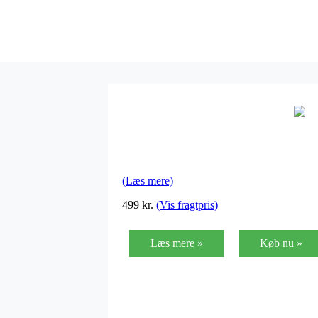
(Læs mere)
499
kr.
(Vis fragtpris)
Læs mere »
Køb nu »