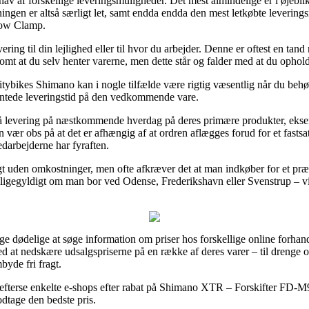
t hav af forskellige leveringsmuligheder. Det mest almindelige er i øjebl
sningen er altså særligt let, samt endda endda den mest letkøbte lever
Low Clamp.
ering til din lejlighed eller til hvor du arbejder. Denne er oftest en tan
omt at du selv henter varerne, men dette står og falder med at du ophold
itybikes Shimano kan i nogle tilfælde være rigtig væsentlig når du beh
ventede leveringstid på den vedkommende vare.
å levering på næstkommende hverdag på deres primære produkter, eks
obs på at det er afhængig af at ordren aflægges forud for et fastsat 
edarbejderne har fyraften.
agt uden omkostninger, men ofte afkræver det at man indkøber for et pr
 – ligegyldigt om man bor ved Odense, Frederikshavn eller Svenstrup – vil
ige dødelige at søge information om priser hos forskellige online forhan
at nedskære udsalgspriserne på en række af deres varer – til drenge og
yde fri fragt.
 efterse enkelte e-shops efter rabat på Shimano XTR – Forskifter FD
odtage den bedste pris.