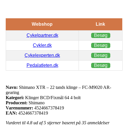
Webshop
Link
Cykelpartner.dk
Besøg
Cykler.dk
Besøg
Cykelexperten.dk
Besøg
Pedalatleten.dk
Besøg
Navn:
Shimano XTR – 22 tands klinge – FC-M9020 AR-
gearing
Kategori:
Klinger BCD/Fixmål 64 4 bolt
Producent:
Shimano
Varenummer:
4524667378419
EAN:
4524667378419
Vurderet til
4.8
ud af 5 stjerner baseret på
35
anmeldelser