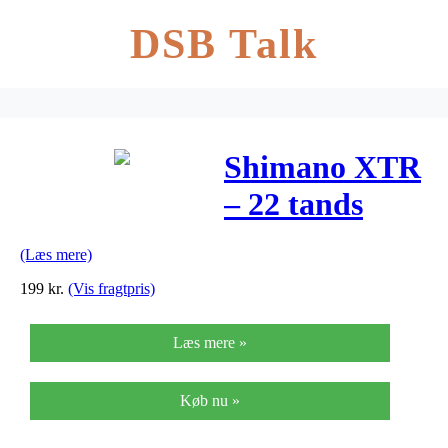
DSB Talk
Shimano XTR
– 22 tands
klinge – FC-
(Læs mere)
M9020 AR-
199
kr.
(Vis fragtpris)
gearing
Læs mere »
Køb nu »