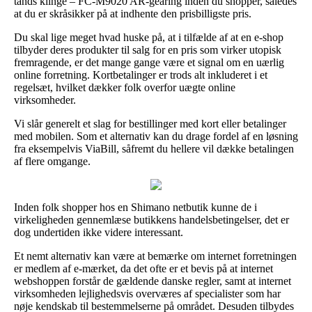
tands klinge – FC-M9020 AR-gearing inden du shopper, således
at du er skråsikker på at indhente den prisbilligste pris.
Du skal lige meget hvad huske på, at i tilfælde af at en e-shop
tilbyder deres produkter til salg for en pris som virker utopisk
fremragende, er det mange gange være et signal om en uærlig
online forretning. Kortbetalinger er trods alt inkluderet i et
regelsæt, hvilket dækker folk overfor uægte online
virksomheder.
Vi slår generelt et slag for bestillinger med kort eller betalinger
med mobilen. Som et alternativ kan du drage fordel af en løsning
fra eksempelvis ViaBill, såfremt du hellere vil dække betalingen
af flere omgange.
Inden folk shopper hos en Shimano netbutik kunne de i
virkeligheden gennemlæse butikkens handelsbetingelser, det er
dog undertiden ikke videre interessant.
Et nemt alternativ kan være at bemærke om internet forretningen
er medlem af e-mærket, da det ofte er et bevis på at internet
webshoppen forstår de gældende danske regler, samt at internet
virksomheden lejlighedsvis overværes af specialister som har
nøje kendskab til bestemmelserne på området. Desuden tilbydes