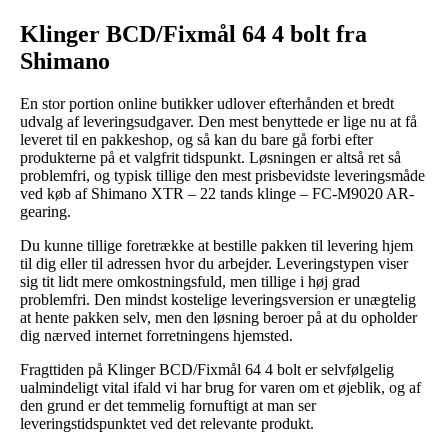
Klinger BCD/Fixmål 64 4 bolt fra
Shimano
En stor portion online butikker udlover efterhånden et bredt
udvalg af leveringsudgaver. Den mest benyttede er lige nu at få
leveret til en pakkeshop, og så kan du bare gå forbi efter
produkterne på et valgfrit tidspunkt. Løsningen er altså ret så
problemfri, og typisk tillige den mest prisbevidste leveringsmåde
ved køb af Shimano XTR – 22 tands klinge – FC-M9020 AR-
gearing.
Du kunne tillige foretrække at bestille pakken til levering hjem
til dig eller til adressen hvor du arbejder. Leveringstypen viser
sig tit lidt mere omkostningsfuld, men tillige i høj grad
problemfri. Den mindst kostelige leveringsversion er unægtelig
at hente pakken selv, men den løsning beroer på at du opholder
dig nærved internet forretningens hjemsted.
Fragttiden på Klinger BCD/Fixmål 64 4 bolt er selvfølgelig
ualmindeligt vital ifald vi har brug for varen om et øjeblik, og af
den grund er det temmelig fornuftigt at man ser
leveringstidspunktet ved det relevante produkt.