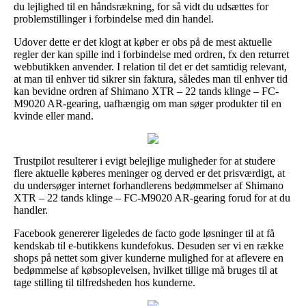
du lejlighed til en håndsrækning, for så vidt du udsættes for
problemstillinger i forbindelse med din handel.
Udover dette er det klogt at køber er obs på de mest aktuelle
regler der kan spille ind i forbindelse med ordren, fx den returret
webbutikken anvender. I relation til det er det samtidig relevant,
at man til enhver tid sikrer sin faktura, således man til enhver tid
kan bevidne ordren af Shimano XTR – 22 tands klinge – FC-
M9020 AR-gearing, uafhængig om man søger produkter til en
kvinde eller mand.
Trustpilot resulterer i evigt belejlige muligheder for at studere
flere aktuelle køberes meninger og derved er det prisværdigt, at
du undersøger internet forhandlerens bedømmelser af Shimano
XTR – 22 tands klinge – FC-M9020 AR-gearing forud for at du
handler.
Facebook genererer ligeledes de facto gode løsninger til at få
kendskab til e-butikkens kundefokus. Desuden ser vi en række
shops på nettet som giver kunderne mulighed for at aflevere en
bedømmelse af købsoplevelsen, hvilket tillige må bruges til at
tage stilling til tilfredsheden hos kunderne.