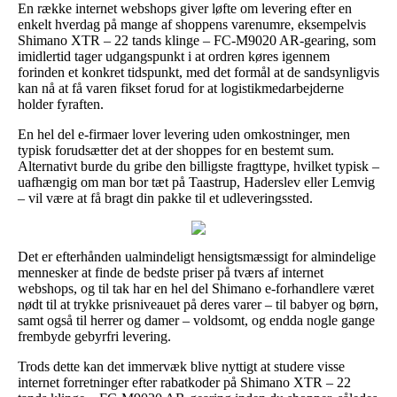
En række internet webshops giver løfte om levering efter en
enkelt hverdag på mange af shoppens varenumre, eksempelvis
Shimano XTR – 22 tands klinge – FC-M9020 AR-gearing, som
imidlertid tager udgangspunkt i at ordren køres igennem
forinden et konkret tidspunkt, med det formål at de sandsynligvis
kan nå at få varen fikset forud for at logistikmedarbejderne
holder fyraften.
En hel del e-firmaer lover levering uden omkostninger, men
typisk forudsætter det at der shoppes for en bestemt sum.
Alternativt burde du gribe den billigste fragttype, hvilket typisk –
uafhængig om man bor tæt på Taastrup, Haderslev eller Lemvig
– vil være at få bragt din pakke til et udleveringssted.
Det er efterhånden ualmindeligt hensigtsmæssigt for almindelige
mennesker at finde de bedste priser på tværs af internet
webshops, og til tak har en hel del Shimano e-forhandlere været
nødt til at trykke prisniveauet på deres varer – til babyer og børn,
samt også til herrer og damer – voldsomt, og endda nogle gange
frembyde gebyrfri levering.
Trods dette kan det immervæk blive nyttigt at studere visse
internet forretninger efter rabatkoder på Shimano XTR – 22