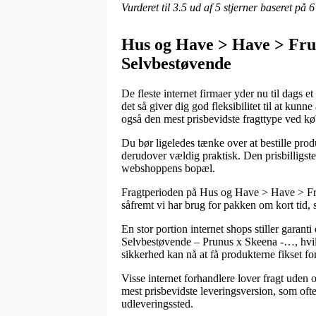
Vurderet til
3.5
ud af 5 stjerner baseret på
6
Hus og Have > Have > Fru
Selvbestøvende
De fleste internet firmaer yder nu til dags e
det så giver dig god fleksibilitet til at ku
også den mest prisbevidste fragttype ved 
Du bør ligeledes tænke over at bestille produ
derudover vældig praktisk. Den prisbilligste
webshoppens bopæl.
Fragtperioden på Hus og Have > Have > Fru
såfremt vi har brug for pakken om kort tid,
En stor portion internet shops stiller gara
Selvbestøvende – Prunus x Skeena -…, hvilke
sikkerhed kan nå at få produkterne fikset for
Visse internet forhandlere lover fragt uden
mest prisbevidste leveringsversion, som ofte
udleveringssted.