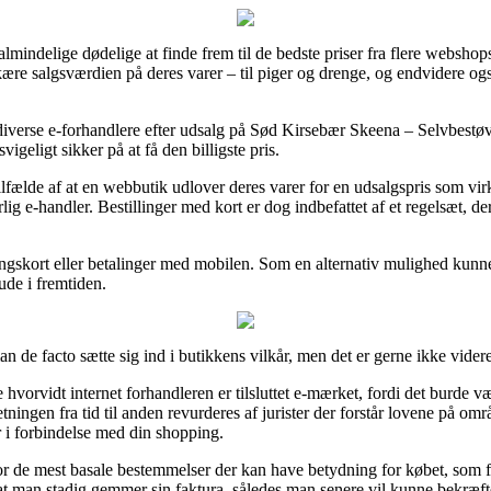
almindelige dødelige at finde frem til de bedste priser fra flere webshop
re salgsværdien på deres varer – til piger og drenge, og endvidere ogs
ke diverse e-forhandlere efter udsalg på Sød Kirsebær Skeena – Selvbes
igeligt sikker på at få den billigste pris.
lfælde af at en webbutik udlover deres varer for en udsalgspris som virk
lig e-handler. Bestillinger med kort er dog indbefattet af et regelsæt, de
lingskort eller betalinger med mobilen. Som en alternativ mulighed kunn
ude i fremtiden.
 de facto sætte sig ind i butikkens vilkår, men det er gerne ikke videre
se hvorvidt internet forhandleren er tilsluttet e-mærket, fordi det burde
etningen fra tid til anden revurderes af jurister der forstår lovene på om
r i forbindelse med din shopping.
or de mest basale bestemmelser der kan have betydning for købet, som f
, at man stadig gemmer sin faktura, således man senere vil kunne bekræft