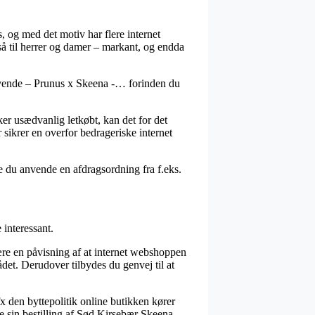
s, og med det motiv har flere internet
å til herrer og damer – markant, og endda
tøvende – Prunus x Skeena -… forinden du
er usædvanlig letkøbt, kan det for det
r sikrer en overfor bedrageriske internet
e du anvende en afdragsordning fra f.eks.
 interessant.
 være en påvisning af at internet webshoppen
rådet. Derudover tilbydes du genvej til at
x den byttepolitik online butikken kører
e sin bestilling af Sød Kirsebær Skeena –