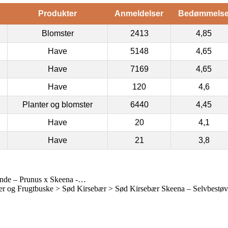
Produkter
Anmeldelser
Bedømmels
Blomster
2413
4,85
Have
5148
4,65
Have
7169
4,65
Have
120
4,6
Planter og blomster
6440
4,45
Have
20
4,1
Have
21
3,8
nde – Prunus x Skeena -…
r og Frugtbuske > Sød Kirsebær > Sød Kirsebær Skeena – Selvbestø