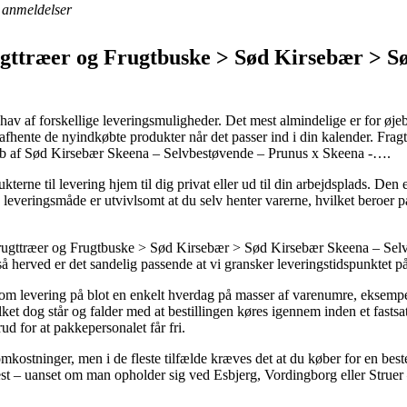
anmeldelser
gttræer og Frugtbuske > Sød Kirsebær > S
t hav af forskellige leveringsmuligheder. Det mest almindelige er for øjebl
nne afhente de nyindkøbte produkter når det passer ind i din kalender. Fr
køb af Sød Kirsebær Skeena – Selvbestøvende – Prunus x Skeena -….
kterne til levering hjem til dig privat eller ud til din arbejdsplads. De
 leveringsmåde er utvivlsomt at du selv henter varerne, hvilket beroer p
gttræer og Frugtbuske > Sød Kirsebær > Sød Kirsebær Skeena – Selvb
 så herved er det sandelig passende at vi gransker leveringstidspunkte
nti om levering på blot en enkelt hverdag på masser af varenumre, ekse
t dog står og falder med at bestillingen køres igennem inden et fastsa
ud for at pakkepersonalet får fri.
 omkostninger, men i de fleste tilfælde kræves det at du køber for en be
st – uanset om man opholder sig ved Esbjerg, Vordingborg eller Struer – 