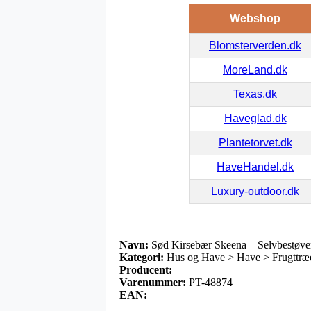
Webshop
Blomsterverden.dk
MoreLand.dk
Texas.dk
Haveglad.dk
Plantetorvet.dk
HaveHandel.dk
Luxury-outdoor.dk
Navn:
Sød Kirsebær Skeena – Selvbestøve
Kategori:
Hus og Have > Have > Frugttræe
Producent:
Varenummer:
PT-48874
EAN: