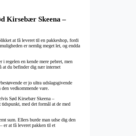
ød Kirsebær Skeena –
ikket at få leveret til en pakkeshop, fordi
agtmuligheden er nemlig meget let, og endda
n er i regelen en kende mere pebret, men
å at du befinder dig nær internet
estøvende er jo ultra udslagsgivende
t på den vedkommende vare.
mpelvis Sød Kirsebær Skeena –
t tidspunkt, med det formål at de med
stemt sum. Ellers burde man udse dig den
er at få leveret pakken til et