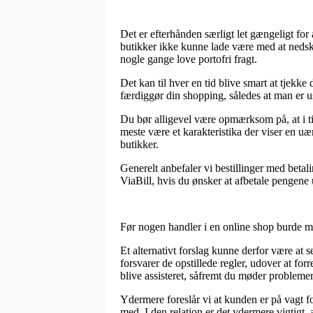
Det er efterhånden særligt let gængeligt for 
butikker ikke kunne lade være med at nedskæ
nogle gange love portofri fragt.
Det kan til hver en tid blive smart at tjek
færdiggør din shopping, således at man er usv
Du bør alligevel være opmærksom på, at i ti
meste være et karakteristika der viser en uær
butikker.
Generelt anbefaler vi bestillinger med beta
ViaBill, hvis du ønsker at afbetale pengene 
Før nogen handler i en online shop burde man
Et alternativt forslag kunne derfor være at 
forsvarer de opstillede regler, udover at forr
blive assisteret, såfremt du møder probleme
Ydermere foreslår vi at kunden er på vagt f
med. I den relation er det ydermere vigtigt