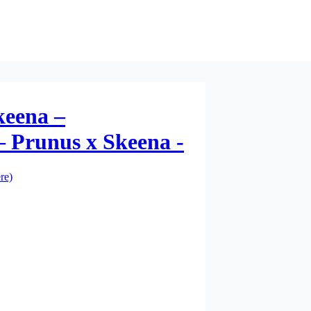
keena –
– Prunus x Skeena -
re)