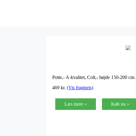
Potte,- A-kvalitet, Colt,- højde 150-200 c
469
kr.
(Vis fragtpris)
Læs mere »
Køb nu »