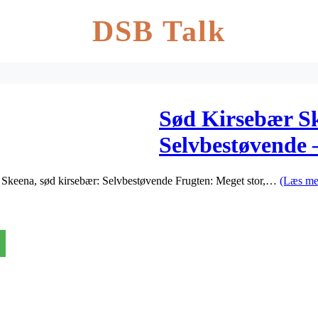
DSB Talk
Sød Kirsebær S
Selvbestøvende 
…
m. Skeena, sød kirsebær: Selvbestøvende Frugten: Meget stor,…
(Læs me