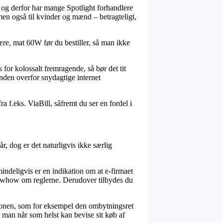
r, og derfor har mange Spotlight forhandlere
men også til kvinder og mænd – betragteligt,
ære, mat 60W før du bestiller, så man ikke
for kolossalt fremragende, så bør det tit
nden overfor snydagtige internet
a f.eks. ViaBill, såfremt du ser en fordel i
, dog er det naturligvis ikke særlig
mindeligvis er en indikation om at e-firmaet
 knowhow om reglerne. Derudover tilbydes du
ionen, som for eksempel den ombytningsret
å man når som helst kan bevise sit køb af