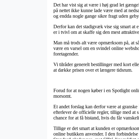
Det har vist sig at være i høj grad let gæng
på nettet ikke kunne lade være med at nedsæ
og endda nogle gange sikre fragt uden geby
Derfor kan det stadigvæk vise sig smart at e
er i tvivl om at skaffe sig den mest attraktive
Man må trods alt være opmærksom på, at såfr
være en varsel om en svindel online webshop
foretagender.
Vi tilråder generelt bestillinger med kort e
at dække prisen over et længere tidsrum.
Forud for at nogen køber i en Spotlight onl
morsomt.
Et andet forslag kan derfor være at granske 
efterlever de officielle regler, tillige med
chance for at få bistand, hvis du får vansk
Tillige er det smart at kunden er opmærks
online butikken anvender. I den forbindelse 