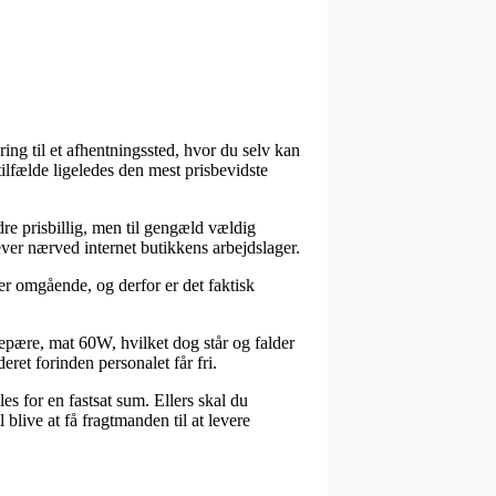
ng til et afhentningssted, hvor du selv kan
ilfælde ligeledes den mest prisbevidste
ndre prisbillig, men til gengæld vældig
ever nærved internet butikkens arbejdslager.
 omgående, og derfor er det faktisk
epære, mat 60W, hvilket dog står og falder
deret forinden personalet får fri.
es for en fastsat sum. Ellers skal du
live at få fragtmanden til at levere