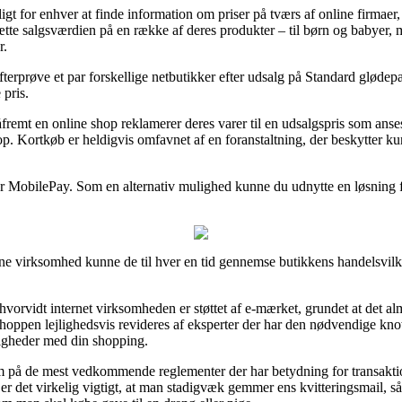
eligt for enhver at finde information om priser på tværs af online firmae
tte salgsværdien på en række af deres produkter – til børn og babyer, 
r.
fterprøve et par forskellige netbutikker efter udsalg på Standard glødep
 pris.
emt en online shop reklamerer deres varer til en udsalgspris som anses 
. Kortkøb er heldigvis omfavnet af en foranstaltning, der beskytter ku
ller MobilePay. Som en alternativ mulighed kunne du udnytte en løsning fr
ine virksomhed kunne de til hver en tid gennemse butikkens handelsvilkår
hvorvidt internet virksomheden er støttet af e-mærket, grundet at det al
 at shoppen lejlighedsvis revideres af eksperter der har den nødvendige
eligheder med din shopping.
om på de mest vedkommende reglementer der har betydning for transakt
er det virkelig vigtigt, at man stadigvæk gemmer ens kvitteringsmail, s