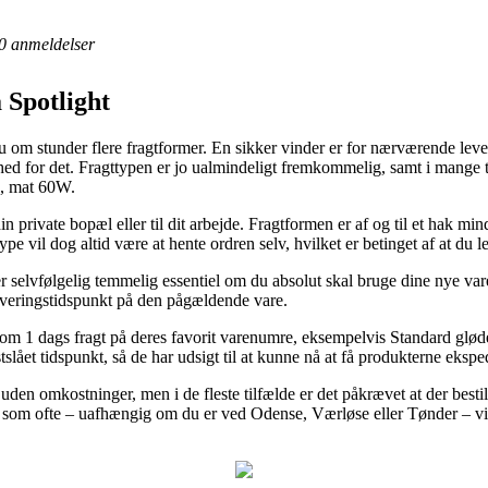
0
anmeldelser
Spotlight
om stunder flere fragtformer. En sikker vinder er for nærværende leveri
ed for det. Fragttypen er jo ualmindeligt fremkommelig, samt i mange t
e, mat 60W.
in private bopæl eller til dit arbejde. Fragtformen er af og til et hak mi
e vil dog altid være at hente ordren selv, hvilket er betinget af at du l
følgelig temmelig essentiel om du absolut skal bruge dine nye varer
leveringstidspunkt på den pågældende vare.
 om 1 dags fragt på deres favorit varenumre, eksempelvis Standard glød
stslået tidspunkt, så de har udsigt til at kunne nå at få produkterne ekspe
den omkostninger, men i de fleste tilfælde er det påkrævet at der bestill
 som ofte – uafhængig om du er ved Odense, Værløse eller Tønder – vil b