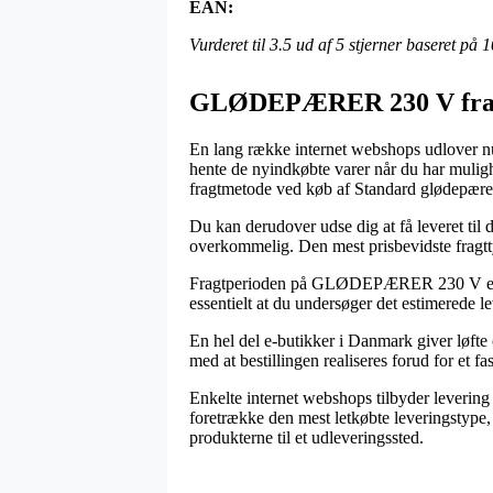
EAN:
Vurderet til
3.5
ud af 5 stjerner baseret på
1
GLØDEPÆRER 230 V fra 
En lang række internet webshops udlover nu 
hente de nyindkøbte varer når du har muligh
fragtmetode ved køb af Standard glødepær
Du kan derudover udse dig at få leveret til d
overkommelig. Den mest prisbevidste fragttyp
Fragtperioden på GLØDEPÆRER 230 V er selv
essentielt at du undersøger det estimerede 
En hel del e-butikker i Danmark giver løfte
med at bestillingen realiseres forud for et fa
Enkelte internet webshops tilbyder levering u
foretrække den mest letkøbte leveringstype,
produkterne til et udleveringssted.