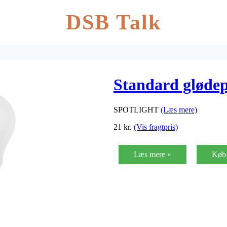
DSB Talk
Standard gløde
SPOTLIGHT
(Læs mere)
21
kr.
(Vis fragtpris)
Læs mere »
Køb 