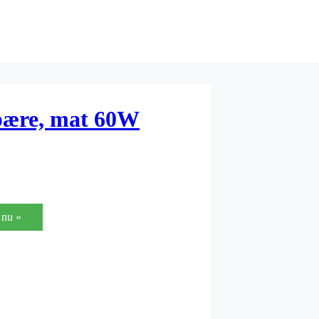
pære, mat 60W
nu »