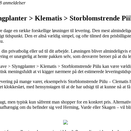
8
anmeldelser
gplanter > Klematis > Storblomstrende Pii
 dage en række forskellige løsninger til levering. Den mest almindelige er
gt tidspunkt. Den er altså vældig simpel, og ofte tilmed den prisbilligs
lu.
l din privatbolig eller ud til dit arbejde. Løsningen bliver almindeligvi
levering er unægtelig at hente pakken selv, som desværre beroer på at du
e > Slyngplanter > Klematis > Storblomstrende Piilu kan være vældig 
tisk meningsfuldt at vi kigger nærmere på det estimerede leveringstid
vering på mange varer, eksempelvis Storblomstrende Piilu – Clematis hy
et klokkeslæt, med hensynstagen til at de har udsigt til at kunne nå at få
fragt, men typisk kun såfremt man shopper for en konkret pris. Alternat
uafhængig om du befinder sig ved Herning, Varde eller Skagen – vil blive