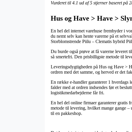
Vurderet til
4.1
ud af 5 stjerner baseret på
2
Hus og Have > Have > Slyn
En hel del internet varehuse frembyder i vore
du nemt selv kan hente varerne på et selvval
Storblomstrende Piilu – Clematis hybrid Pii
Du burde også prøve at få varerne leveret ti
så smertefri. Den prisbilligste metode til 
Leveringsdygtigheden på Hus og Have > Hav
ordren med det samme, og herved er det fak
En række e-handler garanterer 1 hverdags le
falder med at ordren indsendes før et beslutt
logistikmedarbejderne får fri.
En hel del online firmaer garanterer gratis 
metode til levering, hvilket mange gange – 
til en pakkeshop.