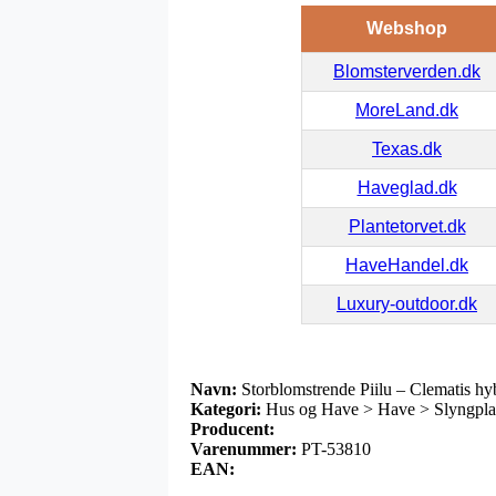
Webshop
Blomsterverden.dk
MoreLand.dk
Texas.dk
Haveglad.dk
Plantetorvet.dk
HaveHandel.dk
Luxury-outdoor.dk
Navn:
Storblomstrende Piilu – Clematis hyb
Kategori:
Hus og Have > Have > Slyngplant
Producent:
Varenummer:
PT-53810
EAN: