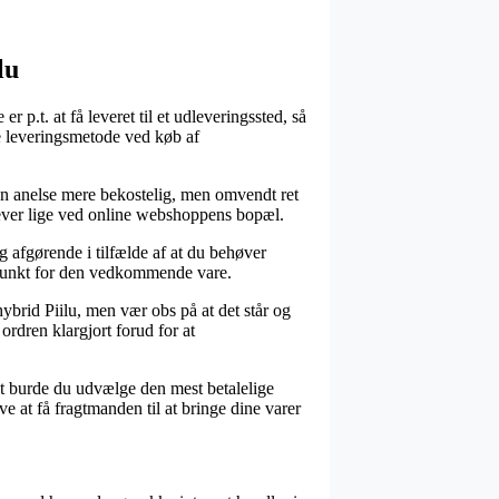
lu
 p.t. at få leveret til et udleveringssted, så
te leveringsmetode ved køb af
s en anelse mere bekostelig, men omvendt ret
 lever lige ved online webshoppens bopæl.
afgørende i tilfælde af at du behøver
spunkt for den vedkommende vare.
brid Piilu, men vær obs på at det står og
 ordren klargjort forud for at
ivt burde du udvælge den mest betalelige
 at få fragtmanden til at bringe dine varer