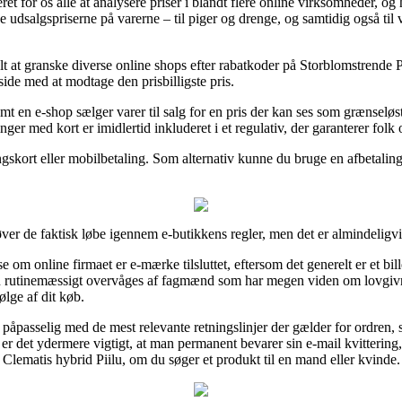
ret for os alle at analysere priser i blandt flere online virksomheder, og
udsalgspriserne på varerne – til piger og drenge, og samtidig også til
t at granske diverse online shops efter rabatkoder på Storblomstrende P
side med at modtage den prisbilligste pris.
mt en e-shop sælger varer til salg for en pris der kan ses som grænselø
nger med kort er imidlertid inkluderet i et regulativ, der garanterer folk
gskort eller mobilbetaling. Som alternativ kunne du bruge en afbetalin
ver de faktisk løbe igennem e-butikkens regler, men det er almindelig
m online firmaet er e-mærke tilsluttet, eftersom det generelt er et bille
eden rutinemæssigt overvåges af fagmænd som har megen viden om lovgiv
lge af dit køb.
 påpasselig med de mest relevante retningslinjer der gælder for ordren, 
 det ydermere vigtigt, at man permanent bevarer sin e-mail kvittering,
 Clematis hybrid Piilu, om du søger et produkt til en mand eller kvinde.