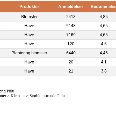
Produkter
Anmeldelser
Bedømmels
Blomster
2413
4,85
Have
5148
4,65
Have
7169
4,65
Have
120
4,6
Planter og blomster
6440
4,45
Have
20
4,1
Have
21
3,8
rid Piilu
er > Klematis > Storblomstrende Piilu