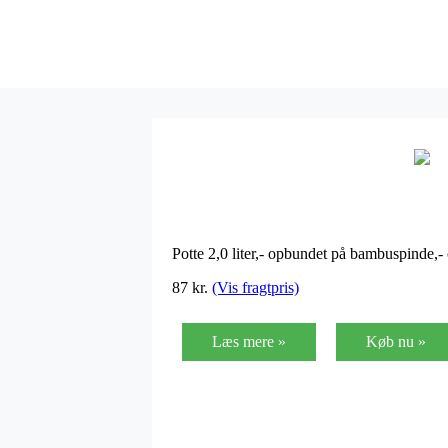
Potte 2,0 liter,- opbundet på bambuspinde,
87
kr.
(Vis fragtpris)
Læs mere »
Køb nu »