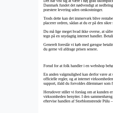
Det har vist sig at være i høj grad ukomplice
Danmark fundet det nødvendigt at nedbringe 
præstere levering uden omkostninger.
Trods dette kan det immervæk blive rentabel
placerer ordren, sådan at du er på den sikre 
Du må lige meget hvad ikke overse, at såfre
tegn på en snydagtig internet handler. Betali
Generelt foreslår vi køb med gængse betalin
du gerne vil afdrage prisen senere.
Forud for at folk handler i en webshop behø
En anden valgmulighed kan derfor være at se o
officielle regler, og at internet virksomh
support, ifald du forvoldes dilemmaer som fø
Herudover stiller vi forslag om at kunden er
virksomheden benytter. I den sammenhæng er
eftervise handlen af Storblomstrende Piilu –