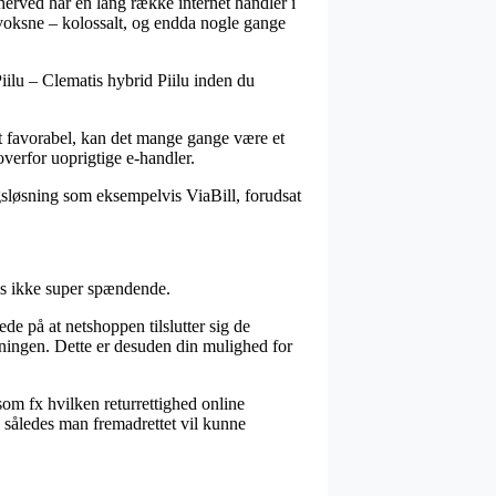
 herved har en lang række internet handler i
 voksne – kolossalt, og endda nogle gange
iilu – Clematis hybrid Piilu inden du
st favorabel, kan det mange gange være et
 overfor uoprigtige e-handler.
gsløsning som eksempelvis ViaBill, forudsat
vis ikke super spændende.
de på at netshoppen tilslutter sig de
ningen. Dette er desuden din mulighed for
som fx hvilken returrettighed online
 således man fremadrettet vil kunne