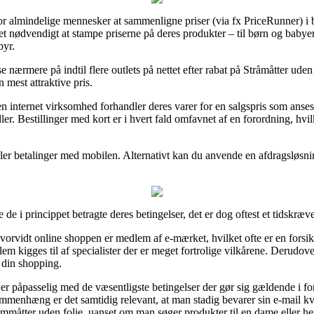
r almindelige mennesker at sammenligne priser (via fx PriceRunner) i b
et nødvendigt at stampe priserne på deres produkter – til børn og babye
byr.
nærmere på indtil flere outlets på nettet efter rabat på Stråmåtter uden
n mest attraktive pris.
 internet virksomhed forhandler deres varer for en salgspris som anses 
ler. Bestillinger med kort er i hvert fald omfavnet af en forordning, hvi
ler betalinger med mobilen. Alternativt kan du anvende en afdragsløsning 
e i princippet betragte deres betingelser, det er dog oftest et tidskræv
hvorvidt online shoppen er medlem af e-mærket, hvilket ofte er en forsi
m kigges til af specialister der er meget fortrolige vilkårene. Derudover
f din shopping.
er påpasselig med de væsentligste betingelser der gør sig gældende i fo
mmenhæng er det samtidig relevant, at man stadig bevarer sin e-mail kvi
lmmåtter uden folie, uanset om man søger produkter til en dame eller he