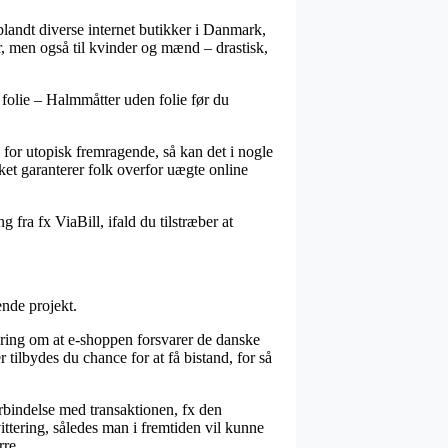
landt diverse internet butikker i Danmark,
r, men også til kvinder og mænd – drastisk,
 folie – Halmmåtter uden folie før du
for utopisk fremragende, så kan det i nogle
lket garanterer folk overfor uægte online
fra fx ViaBill, ifald du tilstræber at
ende projekt.
kring om at e-shoppen forsvarer de danske
 tilbydes du chance for at få bistand, for så
rbindelse med transaktionen, fx den
ttering, således man i fremtiden vil kunne
rre.