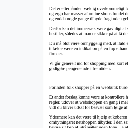
Det er efterhånden vældig overkommeligt fo
og ergo har masser af online shops fundet d
og endda nogle gange tilbyde fragt uden ge
Derfor kan det immervæk være gavnligt at se 
bestiller, således at man er sikker på at få de
Du må blot være omhyggelig med, at ifald en
tilfælde være en indikation på en fup e-hand
firmaer.
Vi går generelt ind for shopping med kort el
godtgøre pengene ude i fremtiden.
Forinden folk shopper på en webbutik burde d
Et andet forslag kunne være at kontrollere 
regler, udover at webshoppen en gang i melle
vidt du bliver udsat for besvær som følge a
Ydermere kan det være til hjælp at køberen 
ombytningsret netshoppen tilbyder. I den sa
bevise sit køb af Stråmåtter uden folie – Ha