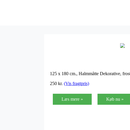
125 x 180 cm., Halmmåtte Dekorative, frost
250
kr.
(Vis fragtpris)
Læs mere »
Køb nu »