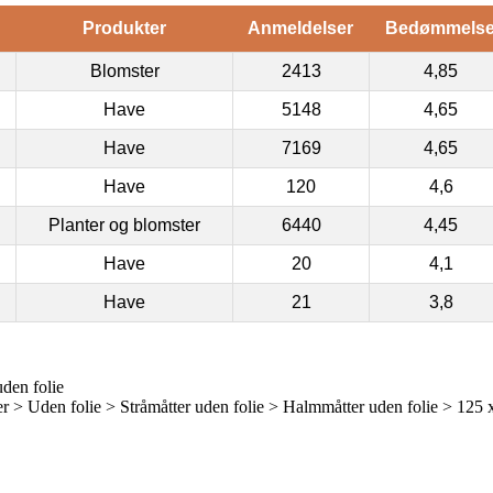
Produkter
Anmeldelser
Bedømmels
Blomster
2413
4,85
Have
5148
4,65
Have
7169
4,65
Have
120
4,6
Planter og blomster
6440
4,45
Have
20
4,1
Have
21
3,8
den folie
 > Uden folie > Stråmåtter uden folie > Halmmåtter uden folie > 125 