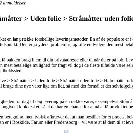
2
anmeldelser
måtter > Uden folie > Stråmåtter uden foli
ikket en lang række forskellige leveringsmetoder. En af de populære er i d
t tidspunkt. Den er jo yderst problemfri, og ofte endvidere den mest bet
å pakken bragt hjem til din privatadresse eller til når du er på job. L
en mest betalelige mulighed for fragt vil dog i de fleste tilfælde være s
ilholdssted.
 > Stråmåtter > Uden folie > Stråmåtter uden folie > Halmmåtter uden
kal bruge dine nye varer lige om lidt, så med det formål er det selvfølge
gheden for dag-til-dag levering på en række varer, eksempelvis Stråmåt
 et angivent klokkeslæt, så at de har en chance for at nå at få produktet 
n beregning, men typisk afkræver det at man bestiller for et præcist be
n er i Roskilde, Farum eller Fredensborg – vil være at få dem til at lever