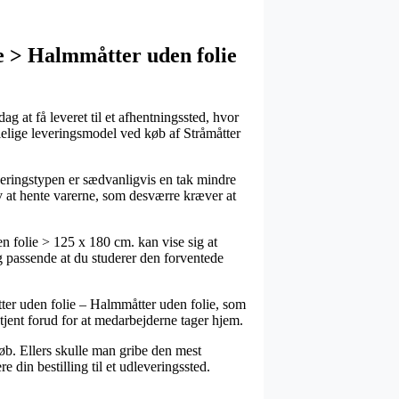
e > Halmmåtter uden folie
ag at få leveret til et afhentningssted, hvor
alelige leveringsmodel ved køb af Stråmåtter
everingstypen er sædvanligvis en tak mindre
elv at hente varerne, som desværre kræver at
 folie > 125 x 180 cm. kan vise sig at
lig passende at du studerer den forventede
ter uden folie – Halmmåtter uden folie, som
betjent forud for at medarbejderne tager hjem.
løb. Ellers skulle man gribe den mest
e din bestilling til et udleveringssted.