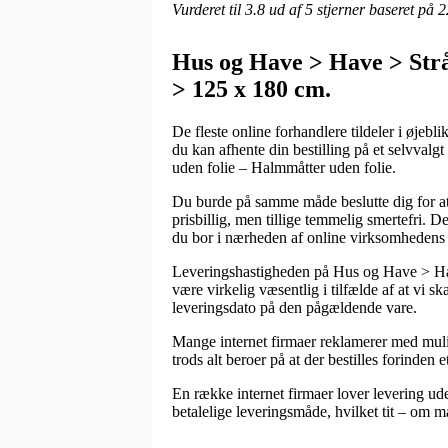
Vurderet til
3.8
ud af 5 stjerner baseret på
2
Hus og Have > Have > Strå
> 125 x 180 cm.
De fleste online forhandlere tildeler i øjebl
du kan afhente din bestilling på et selvvalg
uden folie – Halmmåtter uden folie.
Du burde på samme måde beslutte dig for at f
prisbillig, men tillige temmelig smertefri. D
du bor i nærheden af online virksomhedens t
Leveringshastigheden på Hus og Have > Have
være virkelig væsentlig i tilfælde af at vi s
leveringsdato på den pågældende vare.
Mange internet firmaer reklamerer med muli
trods alt beroer på at der bestilles forinden
En række internet firmaer lover levering ude
betalelige leveringsmåde, hvilket tit – om ma