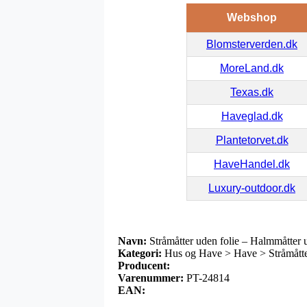
Webshop
Blomsterverden.dk
MoreLand.dk
Texas.dk
Haveglad.dk
Plantetorvet.dk
HaveHandel.dk
Luxury-outdoor.dk
Navn:
Stråmåtter uden folie – Halmmåtter u
Kategori:
Hus og Have > Have > Stråmåtter
Producent:
Varenummer:
PT-24814
EAN: