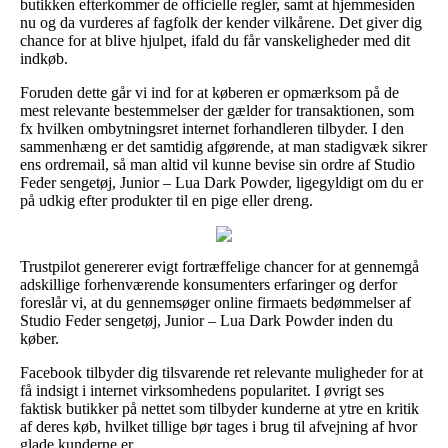
butikken efterkommer de officielle regler, samt at hjemmesiden
nu og da vurderes af fagfolk der kender vilkårene. Det giver dig
chance for at blive hjulpet, ifald du får vanskeligheder med dit
indkøb.
Foruden dette går vi ind for at køberen er opmærksom på de
mest relevante bestemmelser der gælder for transaktionen, som
fx hvilken ombytningsret internet forhandleren tilbyder. I den
sammenhæng er det samtidig afgørende, at man stadigvæk sikrer
ens ordremail, så man altid vil kunne bevise sin ordre af Studio
Feder sengetøj, Junior – Lua Dark Powder, ligegyldigt om du er
på udkig efter produkter til en pige eller dreng.
Trustpilot genererer evigt fortræffelige chancer for at gennemgå
adskillige forhenværende konsumenters erfaringer og derfor
foreslår vi, at du gennemsøger online firmaets bedømmelser af
Studio Feder sengetøj, Junior – Lua Dark Powder inden du
køber.
Facebook tilbyder dig tilsvarende ret relevante muligheder for at
få indsigt i internet virksomhedens popularitet. I øvrigt ses
faktisk butikker på nettet som tilbyder kunderne at ytre en kritik
af deres køb, hvilket tillige bør tages i brug til afvejning af hvor
glade kunderne er.