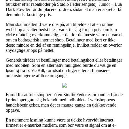
butikker efter rabatkoder på Studio Feder sengetøj, Junior – Lua
Dark Powder før du placerer ordren, sådan at man er sikret at få
den mindst kostelige pris.
Man skal imidlertid være obs på, at i tilfælde af at en online
webshop afsætter bedst i test varer til salg for en pris som kan
virke ufattelig overkommelig, er det for det meste være en varsel
om en bedragerisk internet shop. Betalinger med kort er ikke
desto mindre en del af en retningslinje, hvilket redder en overfor
snydagtige shops på nettet.
Generelt tilråder vi bestillinger med betalingskort eller betalinger
med mobilen. Som en alternativ mulighed burde du vælge en
løsning fra fx ViaBill, forudsat du higer efter at finansiere
omkostningerne af flere omgange.
Forud for at folk shopper på en Studio Feder e-forhandler bør de
i princippet gøre sig bekendt med indholdet af webshoppens
handelsbetingelser, men det er mange gange en tidskrævende
opgave.
En nemmere løsning kunne være at tjekke hvorvidt internet
firmaet er e-mærket medlem, som bør være et signal om at e-