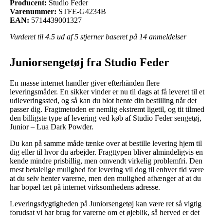
Producent:
Studio Feder
Varenummer:
STFE-G4234B
EAN:
5714439001327
Vurderet til
4.5
ud af 5 stjerner baseret på
14
anmeldelser
Juniorsengetøj fra Studio Feder
En masse internet handler giver efterhånden flere
leveringsmåder. En sikker vinder er nu til dags at få leveret til et
udleveringssted, og så kan du blot hente din bestilling når det
passer dig. Fragtmetoden er nemlig ekstremt ligetil, og tit tilmed
den billigste type af levering ved køb af Studio Feder sengetøj,
Junior – Lua Dark Powder.
Du kan på samme måde tænke over at bestille levering hjem til
dig eller til hvor du arbejder. Fragttypen bliver almindeligvis en
kende mindre prisbillig, men omvendt virkelig problemfri. Den
mest betalelige mulighed for levering vil dog til enhver tid være
at du selv henter varerne, men den mulighed afhænger af at du
har bopæl tæt på internet virksomhedens adresse.
Leveringsdygtigheden på Juniorsengetøj kan være ret så vigtig
forudsat vi har brug for varerne om et øjeblik, så herved er det