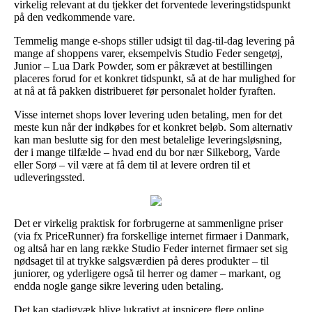
virkelig relevant at du tjekker det forventede leveringstidspunkt
på den vedkommende vare.
Temmelig mange e-shops stiller udsigt til dag-til-dag levering på
mange af shoppens varer, eksempelvis Studio Feder sengetøj,
Junior – Lua Dark Powder, som er påkrævet at bestillingen
placeres forud for et konkret tidspunkt, så at de har mulighed for
at nå at få pakken distribueret før personalet holder fyraften.
Visse internet shops lover levering uden betaling, men for det
meste kun når der indkøbes for et konkret beløb. Som alternativ
kan man beslutte sig for den mest betalelige leveringsløsning,
der i mange tilfælde – hvad end du bor nær Silkeborg, Varde
eller Sorø – vil være at få dem til at levere ordren til et
udleveringssted.
Det er virkelig praktisk for forbrugerne at sammenligne priser
(via fx PriceRunner) fra forskellige internet firmaer i Danmark,
og altså har en lang række Studio Feder internet firmaer set sig
nødsaget til at trykke salgsværdien på deres produkter – til
juniorer, og yderligere også til herrer og damer – markant, og
endda nogle gange sikre levering uden betaling.
Det kan stadigvæk blive lukrativt at inspicere flere online