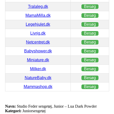
Tralaleg.dk
Besøg
MamaMilla.dk
Besøg
Legehjulet.dk
Besøg
Livrig.dk
Besøg
Netcentret.dk
Besøg
Babyshower.dk
Besøg
Miniature.dk
Besøg
Milker.dk
Besøg
NatureBaby.dk
Besøg
Mammashop.dk
Besøg
Navn:
Studio Feder sengetøj, Junior – Lua Dark Powder
Kategori:
Juniorsengetøj