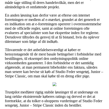
måde tage stilling til deres handelsvilkår, men det er
almindeligvis et omfattende projekt.
En anden løsning kan derfor være at efterse om internet
forretningen er medlem af e-mærket, grundet at det generelt er
en indikation om at e-forretningen opererer i overensstemmelse
med de officielle regler, samt at online forretningen ofte
evalueres af specialister som har ekspertise inden for reglerne.
Derudover tilbydes du genvej til at få bistand, hvis du oplever
dilemmaer som følge af dit indkøb.
Tilsvarende er det anbefalelsesværdigt at køber er
hensynstagende til de mest basale betingelser i forbindelse med
bestillingen, til eksempel den ombytningspolitik online
virksomheden garanterer. I den forbindelse er det samtidig
afgørende, at man permanent bibeholder ens faktura, således
man senere kan bevise sit køb af Studio Feder sengetøj, Junior –
Stripe Classic, om man skal købe til en dreng eller pige.
Trustpilot medfører rigtig stabile løsninger til at undersøge en
lang række eksisterende køberes ratings og derved er det at
foretrække, at du tolker e-shoppens vurderinger af Studio Feder
sengetøj, Junior – Stripe Classic inden du bestiller.