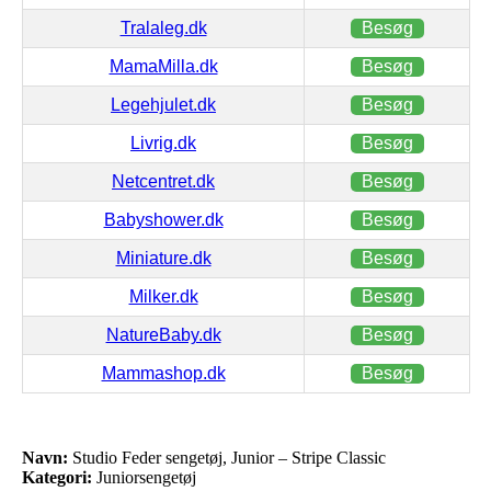
Tralaleg.dk
Besøg
MamaMilla.dk
Besøg
Legehjulet.dk
Besøg
Livrig.dk
Besøg
Netcentret.dk
Besøg
Babyshower.dk
Besøg
Miniature.dk
Besøg
Milker.dk
Besøg
NatureBaby.dk
Besøg
Mammashop.dk
Besøg
Navn:
Studio Feder sengetøj, Junior – Stripe Classic
Kategori:
Juniorsengetøj