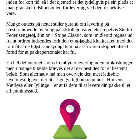
inden for kort tid, så i det øjemed er det tydeligvis på sin plads at
man gransker tidshorisonten for levering ved den respektive
vare.
Mange outlets på nettet stiller garanti om levering på
næstkommende hverdag på adskillige varer, eksempelvis Studio
Feder sengetøj, Junior – Stripe Classic, som imidlertid regnes ud
fra at ordren indsendes forinden et nøjagtigt klokkeslæt, med det
formål at de højst sandsynligt kan nå at få varen skippet afsted
forud for at pakkepersonalet har fri.
En hel del internet shops frembyder levering uden omkostninger,
men i mange tilfælde kræves det at der bestilles for et bestemt
beløb. Som alternativ må man overveje den mest letkøbte
leveringsudgave, der tit – ligegyldigt om man bor i Horsens,
Værløse eller Jyllinge – er at få dem til at levere din pakke til et
afhentningssted.