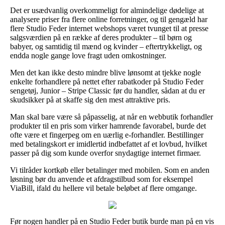
Det er usædvanlig overkommeligt for almindelige dødelige at
analysere priser fra flere online forretninger, og til gengæld har
flere Studio Feder internet webshops været tvunget til at presse
salgsværdien på en række af deres produkter – til børn og
babyer, og samtidig til mænd og kvinder – eftertrykkeligt, og
endda nogle gange love fragt uden omkostninger.
Men det kan ikke desto mindre blive lønsomt at tjekke nogle
enkelte forhandlere på nettet efter rabatkoder på Studio Feder
sengetøj, Junior – Stripe Classic før du handler, sådan at du er
skudsikker på at skaffe sig den mest attraktive pris.
Man skal bare være så påpasselig, at når en webbutik forhandler
produkter til en pris som virker hamrende favorabel, burde det
ofte være et fingerpeg om en uærlig e-forhandler. Bestillinger
med betalingskort er imidlertid indbefattet af et lovbud, hvilket
passer på dig som kunde overfor snydagtige internet firmaer.
Vi tilråder kortkøb eller betalinger med mobilen. Som en anden
løsning bør du anvende et afdragstilbud som for eksempel
ViaBill, ifald du hellere vil betale beløbet af flere omgange.
Før nogen handler på en Studio Feder butik burde man på en vis