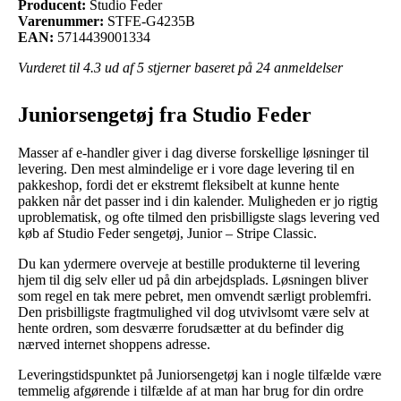
Producent:
Studio Feder
Varenummer:
STFE-G4235B
EAN:
5714439001334
Vurderet til
4.3
ud af 5 stjerner baseret på
24
anmeldelser
Juniorsengetøj fra Studio Feder
Masser af e-handler giver i dag diverse forskellige løsninger til
levering. Den mest almindelige er i vore dage levering til en
pakkeshop, fordi det er ekstremt fleksibelt at kunne hente
pakken når det passer ind i din kalender. Muligheden er jo rigtig
uproblematisk, og ofte tilmed den prisbilligste slags levering ved
køb af Studio Feder sengetøj, Junior – Stripe Classic.
Du kan ydermere overveje at bestille produkterne til levering
hjem til dig selv eller ud på din arbejdsplads. Løsningen bliver
som regel en tak mere pebret, men omvendt særligt problemfri.
Den prisbilligste fragtmulighed vil dog utvivlsomt være selv at
hente ordren, som desværre forudsætter at du befinder dig
nærved internet shoppens adresse.
Leveringstidspunktet på Juniorsengetøj kan i nogle tilfælde være
temmelig afgørende i tilfælde af at man har brug for din ordre