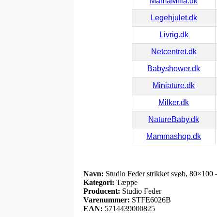
MamaMilla.dk
Legehjulet.dk
Livrig.dk
Netcentret.dk
Babyshower.dk
Miniature.dk
Milker.dk
NatureBaby.dk
Mammashop.dk
Navn:
Studio Feder strikket svøb, 80×100 
Kategori:
Tæppe
Producent:
Studio Feder
Varenummer:
STFE6026B
EAN:
5714439000825