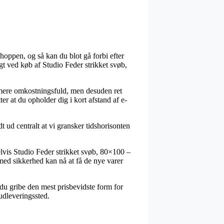
shoppen, og så kan du blot gå forbi efter
gt ved køb af Studio Feder strikket svøb,
le mere omkostningsfuld, men desuden ret
er at du opholder dig i kort afstand af e-
t ud centralt at vi gransker tidshorisonten
is Studio Feder strikket svøb, 80×100 –
med sikkerhed kan nå at få de nye varer
du gribe den mest prisbevidste form for
 udleveringssted.