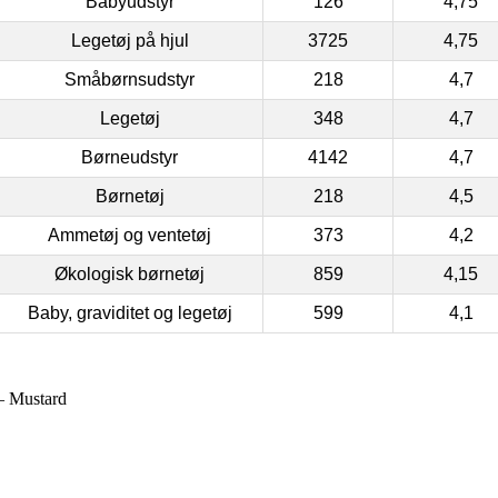
Babyudstyr
126
4,75
Legetøj på hjul
3725
4,75
Småbørnsudstyr
218
4,7
Legetøj
348
4,7
Børneudstyr
4142
4,7
Børnetøj
218
4,5
Ammetøj og ventetøj
373
4,2
Økologisk børnetøj
859
4,15
Baby, graviditet og legetøj
599
4,1
– Mustard