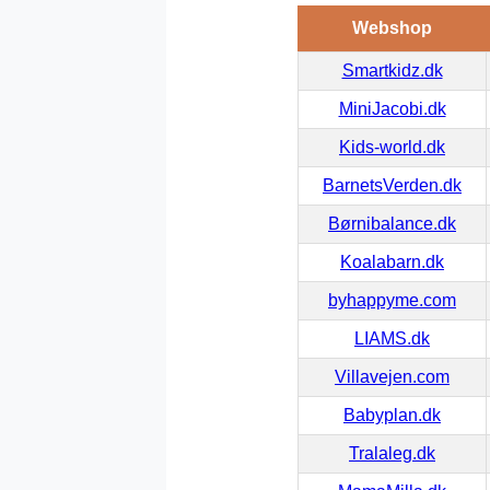
Webshop
Smartkidz.dk
MiniJacobi.dk
Kids-world.dk
BarnetsVerden.dk
Børnibalance.dk
Koalabarn.dk
byhappyme.com
LIAMS.dk
Villavejen.com
Babyplan.dk
Tralaleg.dk