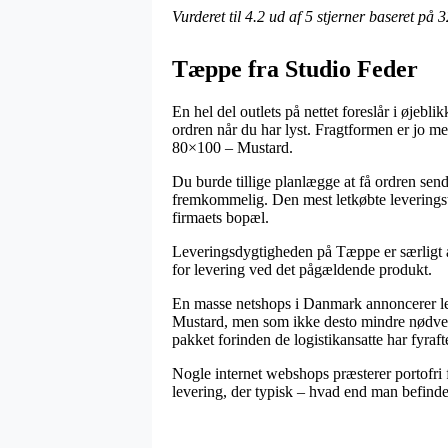
Vurderet til
4.2
ud af 5 stjerner baseret på
3
Tæppe fra Studio Feder
En hel del outlets på nettet foreslår i øjeb
ordren når du har lyst. Fragtformen er jo me
80×100 – Mustard.
Du burde tillige planlægge at få ordren send
fremkommelig. Den mest letkøbte leveringstyp
firmaets bopæl.
Leveringsdygtigheden på Tæppe er særligt akt
for levering ved det pågældende produkt.
En masse netshops i Danmark annoncerer l
Mustard, men som ikke desto mindre nødvend
pakket forinden de logistikansatte har fyraft
Nogle internet webshops præsterer portofri
levering, der typisk – hvad end man befinder