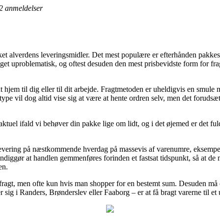
2
anmeldelser
likket alverdens leveringsmidler. Det mest populære er efterhånden pakke
get uproblematisk, og oftest desuden den mest prisbevidste form for fra
t hjem til dig eller til dit arbejde. Fragtmetoden er uheldigvis en smu
e vil dog altid vise sig at være at hente ordren selv, men det forudsætt
uel ifald vi behøver din pakke lige om lidt, og i det øjemed er det fuld
evering på næstkommende hverdag på massevis af varenumre, eksempelv
iggør at handlen gemmenføres forinden et fastsat tidspunkt, så at de 
en.
 fragt, men ofte kun hvis man shopper for en bestemt sum. Desuden må 
 sig i Randers, Brønderslev eller Faaborg – er at få bragt varerne til et