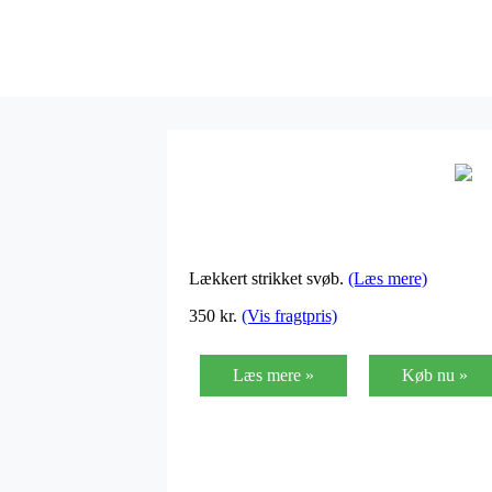
Lækkert strikket svøb.
(Læs mere)
350
kr.
(Vis fragtpris)
Læs mere »
Køb nu »