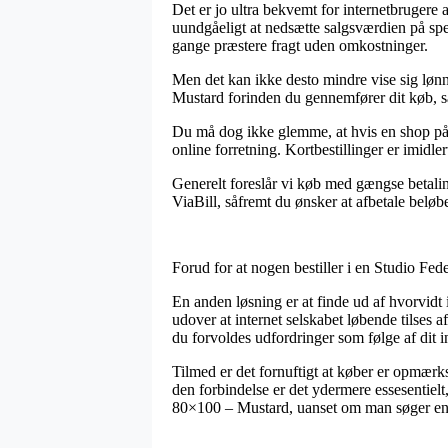
Det er jo ultra bekvemt for internetbrugere 
uundgåeligt at nedsætte salgsværdien på speci
gange præstere fragt uden omkostninger.
Men det kan ikke desto mindre vise sig lønn
Mustard forinden du gennemfører dit køb, så
Du må dog ikke glemme, at hvis en shop på net
online forretning. Kortbestillinger er imid
Generelt foreslår vi køb med gængse betalin
ViaBill, såfremt du ønsker at afbetale beløbet
Forud for at nogen bestiller i en Studio Fed
En anden løsning er at finde ud af hvorvid
udover at internet selskabet løbende tilses a
du forvoldes udfordringer som følge af dit 
Tilmed er det fornuftigt at køber er opmærk
den forbindelse er det ydermere essesentiel
80×100 – Mustard, uanset om man søger en v