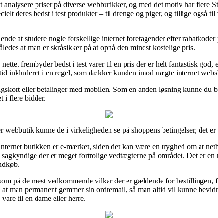
at analysere priser på diverse webbutikker, og med det motiv har flere St
elt deres bedst i test produkter – til drenge og piger, og tillige også ti
ende at studere nogle forskellige internet foretagender efter rabatkoder
ledes at man er skråsikker på at opnå den mindst kostelige pris.
tet frembyder bedst i test varer til en pris der er helt fantastisk god, 
lertid inkluderet i en regel, som dækker kunden imod uægte internet web
gskort eller betalinger med mobilen. Som en anden løsning kunne du bru
 i flere bidder.
er webbutik kunne de i virkeligheden se på shoppens betingelser, det er 
t internet butikken er e-mærket, siden det kan være en tryghed om at n
f sagkyndige der er meget fortrolige vedtægterne på området. Det er en ri
indkøb.
som på de mest vedkommende vilkår der er gældende for bestillingen, fx d
t, at man permanent gemmer sin ordremail, så man altid vil kunne bevidn
are til en dame eller herre.