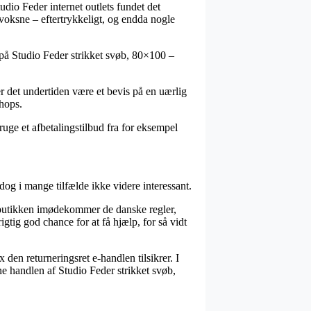
udio Feder internet outlets fundet det
l voksne – eftertrykkeligt, og endda nogle
 på Studio Feder strikket svøb, 80×100 –
er det undertiden være et bevis på en uærlig
shops.
ge et afbetalingstilbud fra for eksempel
dog i mange tilfælde ikke videre interessant.
etbutikken imødekommer de danske regler,
gtig god chance for at få hjælp, for så vidt
en returneringsret e-handlen tilsikrer. I
e handlen af Studio Feder strikket svøb,