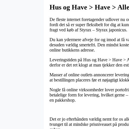
Hus og Have > Have > Alle
De fleste internet foretagender udlover nu o
fordi det så er super fleksibelt for dig at k
fragt ved køb af Styrax – Styrax japonicus.
Du kan ydermere afveje for og imod at få va
desuden vældig smertefri. Den mindst kostel
online butikkens adresse.
Leveringstiden på Hus og Have > Have > Al
derfor er det ret klogt at man tjekker den e
Masser af online outlets annoncerer levering
at bestillingen placeres før et nøjagtigt k
Nogle få online virksomheder lover portofri
betalelige form for levering, hvilket gerne – 
en pakkeshop.
Det er jo efterhånden vældig nemt for os all
tvunget til at mindske prisniveauet på produ