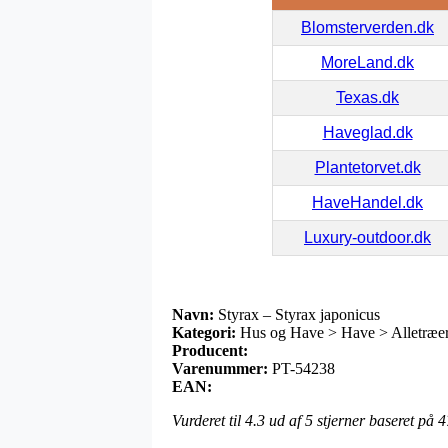
Blomsterverden.dk
MoreLand.dk
Texas.dk
Haveglad.dk
Plantetorvet.dk
HaveHandel.dk
Luxury-outdoor.dk
Navn:
Styrax – Styrax japonicus
Kategori:
Hus og Have > Have > Alletræer
Producent:
Varenummer:
PT-54238
EAN:
Vurderet til
4.3
ud af 5 stjerner baseret på
4