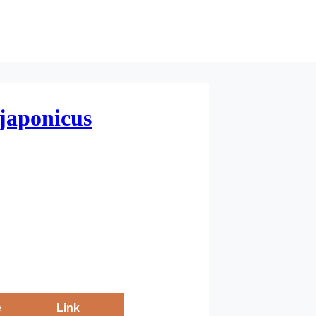
 japonicus
e
Link