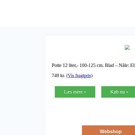
Potte 12 liter,- 100-125 cm. Blad – Nåle: 
749
kr.
(Vis fragtpris)
Læs mere »
Køb nu »
Webshop