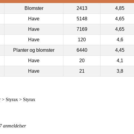
Blomster
2413
4,85
Have
5148
4,65
Have
7169
4,65
Have
120
4,6
Planter og blomster
6440
4,45
Have
20
4,1
Have
21
3,8
 > Styrax > Styrax
7
anmeldelser