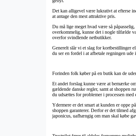
gebyr.
Det kan alligevel være lukrativt at efterse i
at antage den mest attraktive pris.
Du må lige meget hvad være så påpasselig, at
overkommelig, kunne det i nogle tilfælde vær
overfor svindlende netbutikker.
Generelt slår vi et slag for kortbestillinger
du ser en fordel i at afbetale regningen ude 
Forinden folk køber på en butik kan de uden
Et andet forslag kunne være at bemærke om o
gældende danske regler, samt at shoppen ruti
du udsættes for problemer i processen med 
Ydermere er det smart at kunden er oppe på
shoppen garanterer. Derfor er det tilmed afg
japonicus, uafhængig om man skal købe gave
Trustpilot fører til aldeles fornemme muli