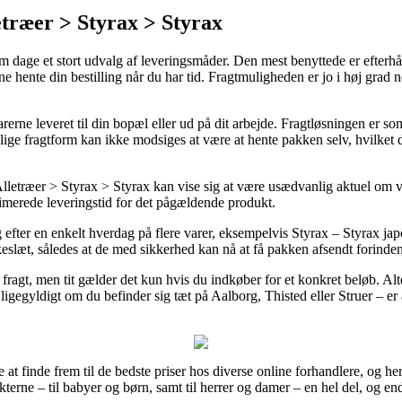
træer > Styrax > Styrax
m dage et stort udvalg af leveringsmåder. Den mest benyttede er efterhånd
unne hente din bestilling når du har tid. Fragtmuligheden er jo i høj grad
rerne leveret til din bopæl eller ud på dit arbejde. Fragtløsningen er s
ige fragtform kan ikke modsiges at være at hente pakken selv, hvilket 
letræer > Styrax > Styrax kan vise sig at være usædvanlig aktuel om 
stimerede leveringstid for det pågældende produkt.
 efter en enkelt hverdag på flere varer, eksempelvis Styrax – Styrax ja
lokkeslæt, således at de med sikkerhed kan nå at få pakken afsendt fori
 fragt, men tit gælder det kun hvis du indkøber for et konkret beløb. Al
ligegyldigt om du befinder sig tæt på Aalborg, Thisted eller Struer – er a
e at finde frem til de bedste priser hos diverse online forhandlere, og h
kterne – til babyer og børn, samt til herrer og damer – en hel del, og e