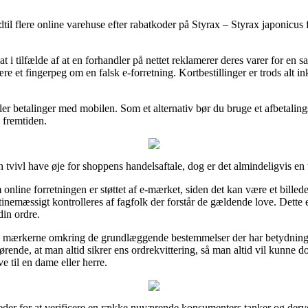
ndtil flere online varehuse efter rabatkoder på Styrax – Styrax japonicus f
 i tilfælde af at en forhandler på nettet reklamerer deres varer for en 
e et fingerpeg om en falsk e-forretning. Kortbestillinger er trods alt in
 eller betalinger med mobilen. Som et alternativ bør du bruge et afbetali
i fremtiden.
 tvivl have øje for shoppens handelsaftale, dog er det almindeligvis e
nline forretningen er støttet af e-mærket, siden det kan være et billede
nemæssigt kontrolleres af fagfolk der forstår de gældende love. Dette e
din ordre.
 mærkerne omkring de grundlæggende bestemmelser der har betydning fo
ørende, at man altid sikrer ens ordrekvittering, så man altid vil kunne 
 til en dame eller herre.
gheder for at verificere en række nuværende konsumenters tanker og der