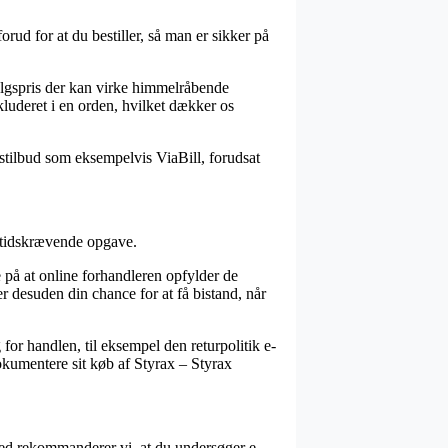
orud for at du bestiller, så man er sikker på
salgspris der kan virke himmelråbende
kluderet i en orden, hvilket dækker os
ngstilbud som eksempelvis ViaBill, forudsat
n tidskrævende opgave.
 på at online forhandleren opfylder de
r desuden din chance for at få bistand, når
r handlen, til eksempel den returpolitik e-
dokumentere sit køb af Styrax – Styrax
ved rekommanderer vi, at du undersøger e-