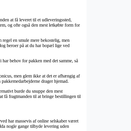
en at få leveret til et udleveringssted,
 nem, og ofte også den mest letkøbte form for
om regel en smule mere bekostelig, men
dog beroer på at du har bopæl lige ved
vi har behov for pakken med det samme, så
ponicus, men glem ikke at det er afhængig af
nden pakkemedarbejderne drager hjemad.
ternativt burde du snuppe den mest
t få fragtmanden til at bringe bestillingen til
erved har massevis af online selskaber været
ndda nogle gange tilbyde levering uden