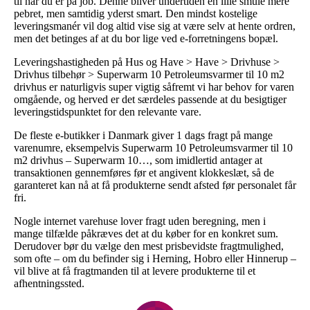
til når du er på job. Denne bliver undertiden en lille smule mere
pebret, men samtidig yderst smart. Den mindst kostelige
leveringsmanér vil dog altid vise sig at være selv at hente ordren,
men det betinges af at du bor lige ved e-forretningens bopæl.
Leveringshastigheden på Hus og Have > Have > Drivhuse >
Drivhus tilbehør > Superwarm 10 Petroleumsvarmer til 10 m2
drivhus er naturligvis super vigtig såfremt vi har behov for varen
omgående, og herved er det særdeles passende at du besigtiger
leveringstidspunktet for den relevante vare.
De fleste e-butikker i Danmark giver 1 dags fragt på mange
varenumre, eksempelvis Superwarm 10 Petroleumsvarmer til 10
m2 drivhus – Superwarm 10…, som imidlertid antager at
transaktionen gennemføres før et angivent klokkeslæt, så de
garanteret kan nå at få produkterne sendt afsted før personalet får
fri.
Nogle internet varehuse lover fragt uden beregning, men i
mange tilfælde påkræves det at du køber for en konkret sum.
Derudover bør du vælge den mest prisbevidste fragtmulighed,
som ofte – om du befinder sig i Herning, Hobro eller Hinnerup –
vil blive at få fragtmanden til at levere produkterne til et
afhentningssted.