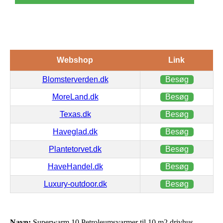
Webshop
Link
Blomsterverden.dk
Besøg
MoreLand.dk
Besøg
Texas.dk
Besøg
Haveglad.dk
Besøg
Plantetorvet.dk
Besøg
HaveHandel.dk
Besøg
Luxury-outdoor.dk
Besøg
Navn:
Superwarm 10 Petroleumsvarmer til 10 m2 drivhus –