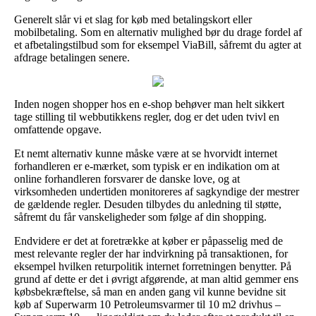
Generelt slår vi et slag for køb med betalingskort eller
mobilbetaling. Som en alternativ mulighed bør du drage fordel af
et afbetalingstilbud som for eksempel ViaBill, såfremt du agter at
afdrage betalingen senere.
Inden nogen shopper hos en e-shop behøver man helt sikkert
tage stilling til webbutikkens regler, dog er det uden tvivl en
omfattende opgave.
Et nemt alternativ kunne måske være at se hvorvidt internet
forhandleren er e-mærket, som typisk er en indikation om at
online forhandleren forsvarer de danske love, og at
virksomheden undertiden monitoreres af sagkyndige der mestrer
de gældende regler. Desuden tilbydes du anledning til støtte,
såfremt du får vanskeligheder som følge af din shopping.
Endvidere er det at foretrække at køber er påpasselig med de
mest relevante regler der har indvirkning på transaktionen, for
eksempel hvilken returpolitik internet forretningen benytter. På
grund af dette er det i øvrigt afgørende, at man altid gemmer ens
købsbekræftelse, så man en anden gang vil kunne bevidne sit
køb af Superwarm 10 Petroleumsvarmer til 10 m2 drivhus –