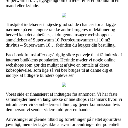
Superwarm 10…, ligegyldigt om du leder efter et produkt til en
mand eller kvinde.
Trustpilot indebærer i højeste grad solide chancer for at kigge
nærmere på en længere række andre brugeres reflektioner og
herved kan det anbefales, at du gennemsøger webshoppens
anmeldelser af Superwarm 10 Petroleumsvarmer til 10 m2
drivhus – Superwarm 10… forinden du lægger din bestilling.
Facebook fremskaffer også rigtig sikre genveje til at få indtryk af
internet butikkens popularitet. Herinde møder vi nogle online
webshops som gør det muligt at afgive en omtale af deres
købsoplevelse, som lige så vel bør bruges til at danne dig et
indtryk af tidligere kunders oplevelser.
Vores side er finansieret af indtægter fra annoncer. Vi har faste
samarbejder med en lang række online shops i Danmark hvori vi
introducerer virksomhedernes tilbud, og tjener kommission hvis
den person vi sender videre fuldfører en handel.
Anvisninger angående tilbud og forretninger på nettet ajourføres
jævnligt, men der tages ikke ansvar for ændringer der potentielt