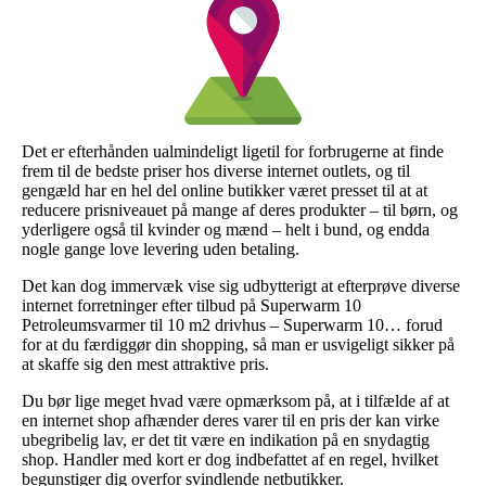
Det er efterhånden ualmindeligt ligetil for forbrugerne at finde
frem til de bedste priser hos diverse internet outlets, og til
gengæld har en hel del online butikker været presset til at at
reducere prisniveauet på mange af deres produkter – til børn, og
yderligere også til kvinder og mænd – helt i bund, og endda
nogle gange love levering uden betaling.
Det kan dog immervæk vise sig udbytterigt at efterprøve diverse
internet forretninger efter tilbud på Superwarm 10
Petroleumsvarmer til 10 m2 drivhus – Superwarm 10… forud
for at du færdiggør din shopping, så man er usvigeligt sikker på
at skaffe sig den mest attraktive pris.
Du bør lige meget hvad være opmærksom på, at i tilfælde af at
en internet shop afhænder deres varer til en pris der kan virke
ubegribelig lav, er det tit være en indikation på en snydagtig
shop. Handler med kort er dog indbefattet af en regel, hvilket
begunstiger dig overfor svindlende netbutikker.