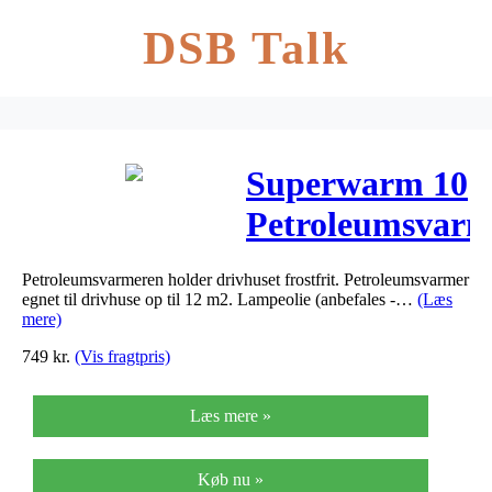
DSB Talk
Superwarm 10
Petroleumsvarm
til 10 m2
Petroleumsvarmeren holder drivhuset frostfrit. Petroleumsvarmer
drivhus –
egnet til drivhuse op til 12 m2. Lampeolie (anbefales -…
(Læs
mere)
Superwarm
749
kr.
(Vis fragtpris)
10…
Læs mere »
Køb nu »