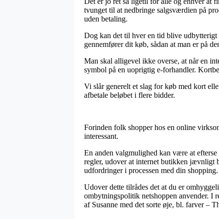
Det er jo ret så ligetil for alle og enhver a
tvunget til at nedbringe salgsværdien på pro
uden betaling.
Dog kan det til hver en tid blive udbytterigt
gennemfører dit køb, sådan at man er på den
Man skal alligevel ikke overse, at når en int
symbol på en uoprigtig e-forhandler. Kortbe
Vi slår generelt et slag for køb med kort el
afbetale beløbet i flere bidder.
Forinden folk shopper hos en online virksom
interessant.
En anden valgmulighed kan være at efterse o
regler, udover at internet butikken jævnligt 
udfordringer i processen med din shopping.
Udover dette tilrådes det at du er omhygge
ombytningspolitik netshoppen anvender. I rel
af Susanne med det sorte øje, bl. farver – T