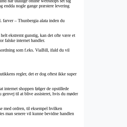
grund har utallige online webshops set sig
, og endda nogle gange præstere levering
bl. farver – Thunbergia alata inden du
 helt ekstremt gunstig, kan det ofte være et
r falske internet handler.
ordning som f.eks. ViaBill, ifald du vil
ikkens regler, det er dog oftest ikke super
t internet shoppen følger de opstillede
 genvej til at blive assisteret, hvis du møder
e med ordren, til eksempel hvilken
åledes man senere vil kunne bevidne handlen