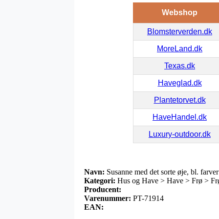
Webshop
Blomsterverden.dk
MoreLand.dk
Texas.dk
Haveglad.dk
Plantetorvet.dk
HaveHandel.dk
Luxury-outdoor.dk
Navn:
Susanne med det sorte øje, bl. farve
Kategori:
Hus og Have > Have > Frø > Frø o
Producent:
Varenummer:
PT-71914
EAN: