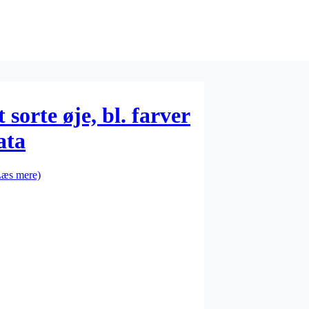
sorte øje, bl. farver
ata
Læs mere)