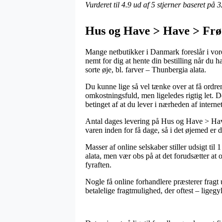
Vurderet til
4.9
ud af 5 stjerner baseret på
3
Hus og Have > Have > Frø >
Mange netbutikker i Danmark foreslår i vore d
nemt for dig at hente din bestilling når du 
sorte øje, bl. farver – Thunbergia alata.
Du kunne lige så vel tænke over at få ordren
omkostningsfuld, men ligeledes rigtig let. D
betinget af at du lever i nærheden af interne
Antal dages levering på Hus og Have > Have 
varen inden for få dage, så i det øjemed er 
Masser af online selskaber stiller udsigt ti
alata, men vær obs på at det forudsætter at o
fyraften.
Nogle få online forhandlere præsterer fragt 
betalelige fragtmulighed, der oftest – ligegy