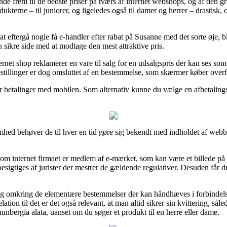
t finde frem til de bedste priser på tværs af internet webshops, og af den 
dukterne – til juniorer, og ligeledes også til damer og herrer – drastisk
 at eftergå nogle få e-handler efter rabat på Susanne med det sorte øje, 
 sikre side med at modtage den mest attraktive pris.
ernet shop reklamerer en vare til salg for en udsalgspris der kan ses som
stillinger er dog omsluttet af en bestemmelse, som skærmer køber overfo
ler betalinger med mobilen. Som alternativ kunne du vælge en afbetalings
hed behøver de til hver en tid gøre sig bekendt med indholdet af webbut
m internet firmaet er medlem af e-mærket, som kan være et billede på a
besigtiges af jurister der mestrer de gældende regulativer. Desuden får du
lig omkring de elementære bestemmelser der kan håndhæves i forbindels
ation til det er det også relevant, at man altid sikrer sin kvittering, s
hunbergia alata, uanset om du søger et produkt til en herre eller dame.