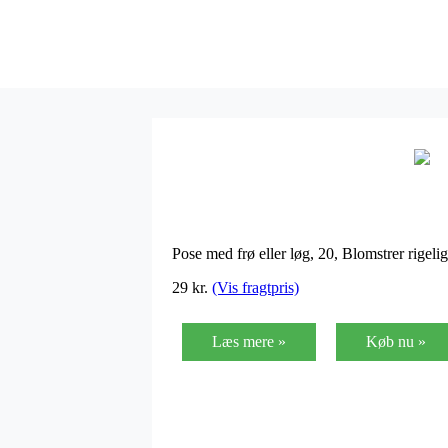
Pose med frø eller løg, 20, Blomstrer rigel
29
kr.
(Vis fragtpris)
Læs mere »
Køb nu »