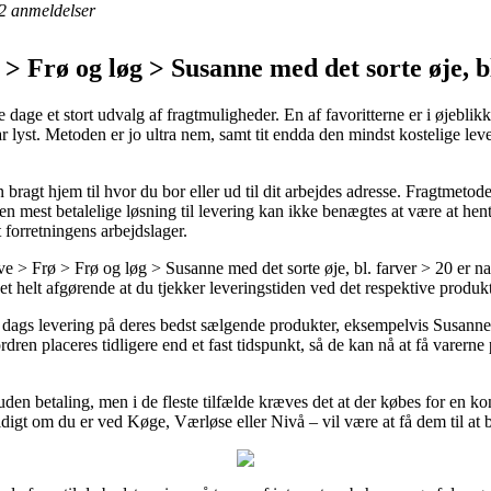
2
anmeldelser
 Frø og løg > Susanne med det sorte øje, bl
age et stort udvalg af fragtmuligheder. En af favoritterne er i øjeblikke
har lyst. Metoden er jo ultra nem, samt tit endda den mindst kostelige 
 bragt hjem til hvor du bor eller ud til dit arbejdes adresse. Fragtmetod
en mest betalelige løsning til levering kan ikke benægtes at være at he
t forretningens arbejdslager.
> Frø > Frø og løg > Susanne med det sorte øje, bl. farver > 20 er nat
det helt afgørende at du tjekker leveringstiden ved det respektive produkt
l 1 dags levering på deres bedst sælgende produkter, eksempelvis Susanne
rdren placeres tidligere end et fast tidspunkt, så de kan nå at få varerne
uden betaling, men i de fleste tilfælde kræves det at der købes for en k
ldigt om du er ved Køge, Værløse eller Nivå – vil være at få dem til at b