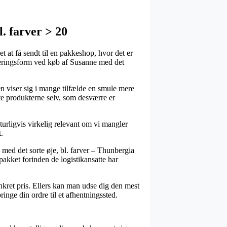
. farver > 20
t at få sendt til en pakkeshop, hvor det er
leveringsform ved køb af Susanne med det
en viser sig i mange tilfælde en smule mere
nte produkterne selv, som desværre er
urligvis virkelig relevant om vi mangler
.
 med det sorte øje, bl. farver – Thunbergia
 pakket forinden de logistikansatte har
onkret pris. Ellers kan man udse dig den mest
ringe din ordre til et afhentningssted.