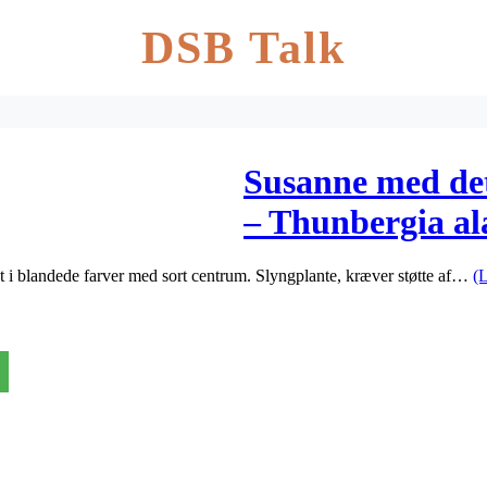
DSB Talk
Susanne med det 
– Thunbergia al
igt i blandede farver med sort centrum. Slyngplante, kræver støtte af…
(