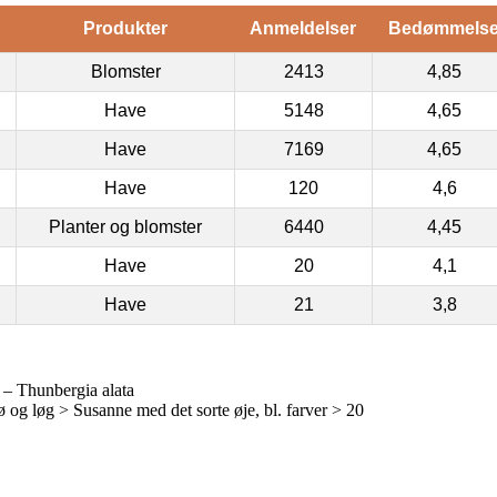
Produkter
Anmeldelser
Bedømmels
Blomster
2413
4,85
Have
5148
4,65
Have
7169
4,65
Have
120
4,6
Planter og blomster
6440
4,45
Have
20
4,1
Have
21
3,8
r – Thunbergia alata
g løg > Susanne med det sorte øje, bl. farver > 20