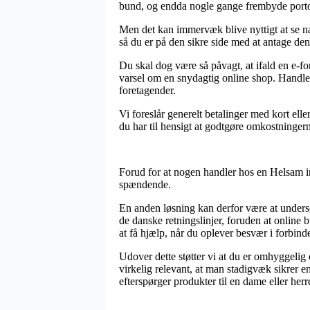
bund, og endda nogle gange frembyde portof
Men det kan immervæk blive nyttigt at se næ
så du er på den sikre side med at antage den
Du skal dog være så påvagt, at ifald en e-f
varsel om en snydagtig online shop. Handler 
foretagender.
Vi foreslår generelt betalinger med kort ell
du har til hensigt at godtgøre omkostninger
Forud for at nogen handler hos en Helsam int
spændende.
En anden løsning kan derfor være at undersø
de danske retningslinjer, foruden at online
at få hjælp, når du oplever besvær i forbind
Udover dette støtter vi at du er omhyggelig 
virkelig relevant, at man stadigvæk sikrer e
efterspørger produkter til en dame eller herr