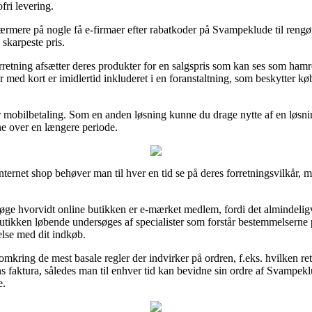
ri levering.
rmere på nogle få e-firmaer efter rabatkoder på Svampeklude til rengør
 skarpeste pris.
orretning afsætter deres produkter for en salgspris som kan ses som hamr
med kort er imidlertid inkluderet i en foranstaltning, som beskytter kø
er mobilbetaling. Som en anden løsning kunne du drage nytte af en løsning
ne over en længere periode.
ernet shop behøver man til hver en tid se på deres forretningsvilkår, m
ge hvorvidt online butikken er e-mærket medlem, fordi det almindeligvis
 butikken løbende undersøges af specialister som forstår bestemmelserne 
else med dit indkøb.
omkring de mest basale regler der indvirker på ordren, f.eks. hvilken ret
ns faktura, således man til enhver tid kan bevidne sin ordre af Svampek
e.