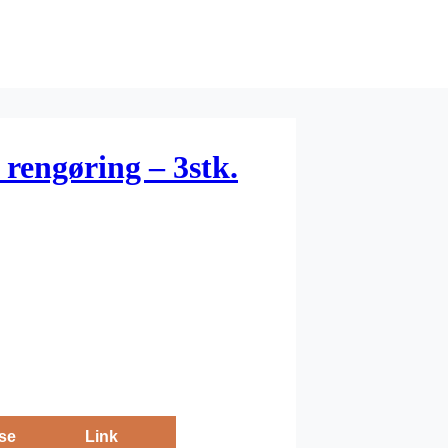
rengøring – 3stk.
se
Link