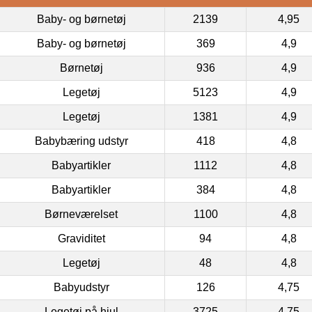
Baby- og børnetøj
2139
4,95
Baby- og børnetøj
369
4,9
Børnetøj
936
4,9
Legetøj
5123
4,9
Legetøj
1381
4,9
Babybæring udstyr
418
4,8
Babyartikler
1112
4,8
Babyartikler
384
4,8
Børneværelset
1100
4,8
Graviditet
94
4,8
Legetøj
48
4,8
Babyudstyr
126
4,75
Legetøj på hjul
3725
4,75