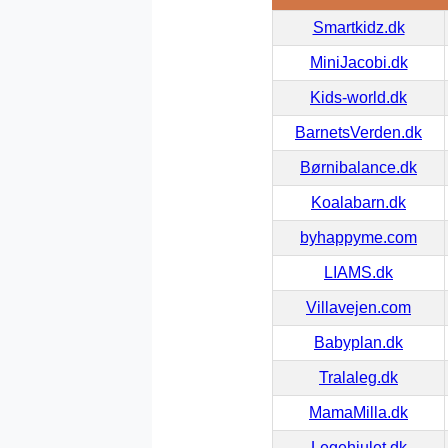
Smartkidz.dk
MiniJacobi.dk
Kids-world.dk
BarnetsVerden.dk
Børnibalance.dk
Koalabarn.dk
byhappyme.com
LIAMS.dk
Villavejen.com
Babyplan.dk
Tralaleg.dk
MamaMilla.dk
Legehjulet.dk