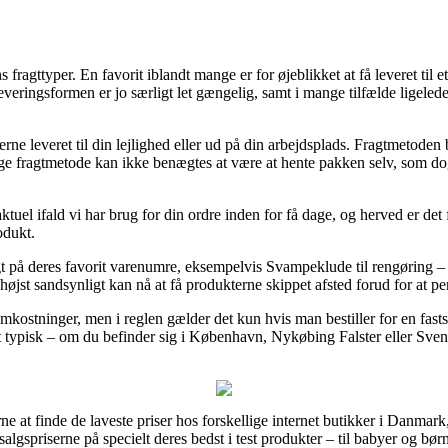
s fragttyper. En favorit iblandt mange er for øjeblikket at få leveret til 
Leveringsformen er jo særligt let gængelig, samt i mange tilfælde ligeled
ne leveret til din lejlighed eller ud på din arbejdsplads. Fragtmetoden b
e fragtmetode kan ikke benægtes at være at hente pakken selv, som dog
tuel ifald vi har brug for din ordre inden for få dage, og herved er det 
odukt.
t på deres favorit varenumre, eksempelvis Svampeklude til rengøring – 3
 højst sandsynligt kan nå at få produkterne skippet afsted forud for at per
 omkostninger, men i reglen gælder det kun hvis man bestiller for en fas
t typisk – om du befinder sig i København, Nykøbing Falster eller Svenst
gerne at finde de laveste priser hos forskellige internet butikker i Danm
salgspriserne på specielt deres bedst i test produkter – til babyer og børn