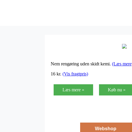
Nem rengøring uden skidt kemi.
(Læs mere
16
kr.
(Vis fragtpris)
Læs mere »
Køb nu »
Webshop