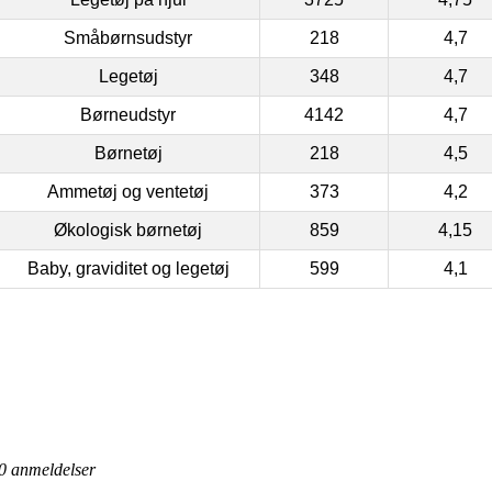
Småbørnsudstyr
218
4,7
Legetøj
348
4,7
Børneudstyr
4142
4,7
Børnetøj
218
4,5
Ammetøj og ventetøj
373
4,2
Økologisk børnetøj
859
4,15
Baby, graviditet og legetøj
599
4,1
0
anmeldelser