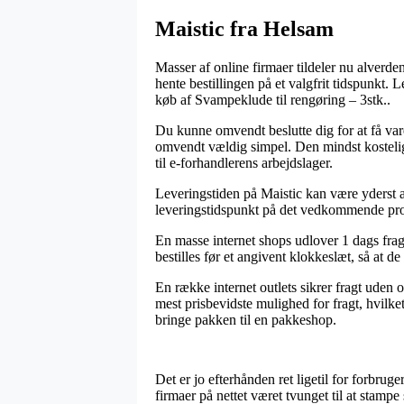
Maistic fra Helsam
Masser af online firmaer tildeler nu alverden
hente bestillingen på et valgfrit tidspunkt. 
køb af Svampeklude til rengøring – 3stk..
Du kunne omvendt beslutte dig for at få varer
omvendt vældig simpel. Den mindst kostelig
til e-forhandlerens arbejdslager.
Leveringstiden på Maistic kan være yderst ak
leveringstidspunkt på det vedkommende pr
En masse internet shops udlover 1 dags frag
bestilles før et angivent klokkeslæt, så at de
En række internet outlets sikrer fragt uden
mest prisbevidste mulighed for fragt, hvilke
bringe pakken til en pakkeshop.
Det er jo efterhånden ret ligetil for forbru
firmaer på nettet været tvunget til at stampe 