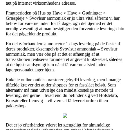
tæt på internet virksomhedens adresse.
Fragtperioden på Hus og Have > Have > Gødninger >
Græspleje > Svovlsur ammoniak er jo ultra vital såfremt vi har
behov for varerne inden for få dage, og i det øjemed er det
nemlig væsentligt at man besigtiger den forventede leveringsdato
for det pågældende produkt.
En del e-forhandlere annoncerer 1 dags levering på de fleste af
deres produkter, eksempelvis Svovlsur ammoniak – Svovlsur
ammoniak, men vær obs på at det er afhængig af at
transaktionen realiseres forinden et angivent klokkeslæt, således
at de højst sandsynligt kan nå at få varerne afsted inden
lagerpersonalet tager hjem.
Enkelte online outlets præsterer gebyrfri levering, men i mange
tilfælde kræver det at der shoppes for et fastslået beløb. Som
alternativ må man udvælge den mindst kostelige metode til
levering, der gerne – hvad end du befinder sig ved Holstebro,
Korsør eller Lemvig – vil være at få leveret ordren til en
pakkeshop.
Det er jo efterhånden yderst let gængeligt for almindelige