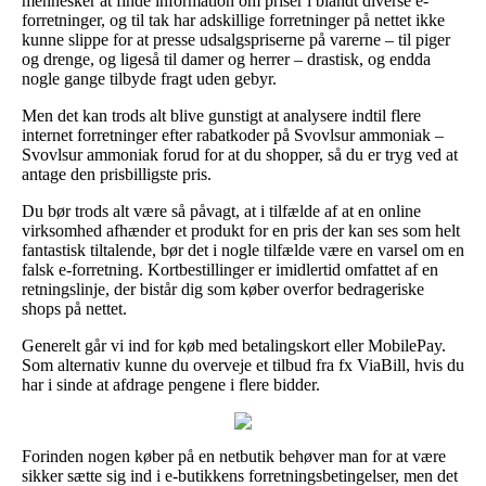
mennesker at finde information om priser i blandt diverse e-
forretninger, og til tak har adskillige forretninger på nettet ikke
kunne slippe for at presse udsalgspriserne på varerne – til piger
og drenge, og ligeså til damer og herrer – drastisk, og endda
nogle gange tilbyde fragt uden gebyr.
Men det kan trods alt blive gunstigt at analysere indtil flere
internet forretninger efter rabatkoder på Svovlsur ammoniak –
Svovlsur ammoniak forud for at du shopper, så du er tryg ved at
antage den prisbilligste pris.
Du bør trods alt være så påvagt, at i tilfælde af at en online
virksomhed afhænder et produkt for en pris der kan ses som helt
fantastisk tiltalende, bør det i nogle tilfælde være en varsel om en
falsk e-forretning. Kortbestillinger er imidlertid omfattet af en
retningslinje, der bistår dig som køber overfor bedrageriske
shops på nettet.
Generelt går vi ind for køb med betalingskort eller MobilePay.
Som alternativ kunne du overveje et tilbud fra fx ViaBill, hvis du
har i sinde at afdrage pengene i flere bidder.
Forinden nogen køber på en netbutik behøver man for at være
sikker sætte sig ind i e-butikkens forretningsbetingelser, men det