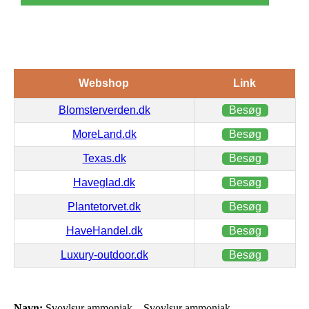
Webshop
Link
Blomsterverden.dk
Besøg
MoreLand.dk
Besøg
Texas.dk
Besøg
Haveglad.dk
Besøg
Plantetorvet.dk
Besøg
HaveHandel.dk
Besøg
Luxury-outdoor.dk
Besøg
Navn:
Svovlsur ammoniak – Svovlsur ammoniak