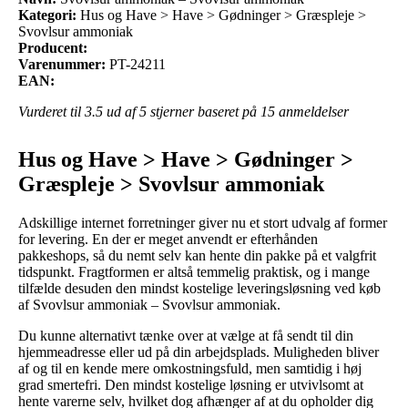
Kategori:
Hus og Have > Have > Gødninger > Græspleje >
Svovlsur ammoniak
Producent:
Varenummer:
PT-24211
EAN:
Vurderet til
3.5
ud af 5 stjerner baseret på
15
anmeldelser
Hus og Have > Have > Gødninger >
Græspleje > Svovlsur ammoniak
Adskillige internet forretninger giver nu et stort udvalg af former
for levering. En der er meget anvendt er efterhånden
pakkeshops, så du nemt selv kan hente din pakke på et valgfrit
tidspunkt. Fragtformen er altså temmelig praktisk, og i mange
tilfælde desuden den mindst kostelige leveringsløsning ved køb
af Svovlsur ammoniak – Svovlsur ammoniak.
Du kunne alternativt tænke over at vælge at få sendt til din
hjemmeadresse eller ud på din arbejdsplads. Muligheden bliver
af og til en kende mere omkostningsfuld, men samtidig i høj
grad smertefri. Den mindst kostelige løsning er utvivlsomt at
hente varerne selv, hvilket dog afhænger af at du opholder dig