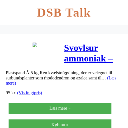
DSB Talk
Svovlsur
ammoniak –
Svovlsur
Plastspand Ã 5 kg Ren kvælstofgødning, der er velegnet til
ammoniak
surbundsplanter som rhododendron og azalea samt til…
(Læs
mere)
95
kr.
(Vis fragtpris)
Læs mere »
Køb nu »