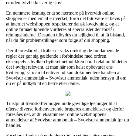
er uden tvivl ikke særlig sjovt.
En nemmere løsning er at se nærmere på hvorvidt online
shoppen er medlem af e-mærket, fordi det bør være et bevis på
at internet webshoppen respekterer dansk lovgivning, og at
online firmaet løbende vurderes af specialister der forstår
retningslinjerne. Desuden tilbydes du lejlighed til at få bistand,
når du får problemstillinger som følge af din shopping.
Dertil foreslår vi at køber er vaks omkring de fundamentale
regler der gør sig gældende i forbindelse med ordren,
eksempelvis hvilken bytteret netbutikken har. I relation til det er
det i øvrigt relevant, at man når som helst opbevarer ens
kvittering, så man til enhver tid kan dokumentere handlen af
Svovlsur ammoniak – Svovlsur ammoniak, uden hensyn til om
du er på indkøb til en herre eller dame.
Trustpilot fremskaffer nogenlunde gavnlige løsninger til at
efterse diverse forhenværende brugeres anmeldelser og derfor
foreslåes det, at du eksaminerer online webshoppens
anmeldelser af Svovlsur ammoniak – Svovlsur ammoniak før du
handler.
Facebook byder på endvidere sådan set hensigtsmæssige