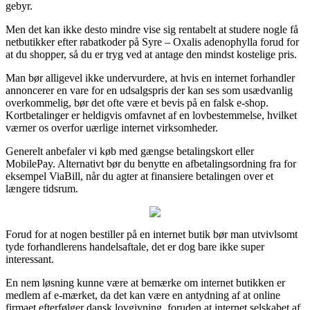
gebyr.
Men det kan ikke desto mindre vise sig rentabelt at studere nogle få
netbutikker efter rabatkoder på Syre – Oxalis adenophylla forud for
at du shopper, så du er tryg ved at antage den mindst kostelige pris.
Man bør alligevel ikke undervurdere, at hvis en internet forhandler
annoncerer en vare for en udsalgspris der kan ses som usædvanlig
overkommelig, bør det ofte være et bevis på en falsk e-shop.
Kortbetalinger er heldigvis omfavnet af en lovbestemmelse, hvilket
værner os overfor uærlige internet virksomheder.
Generelt anbefaler vi køb med gængse betalingskort eller
MobilePay. Alternativt bør du benytte en afbetalingsordning fra for
eksempel ViaBill, når du agter at finansiere betalingen over et
længere tidsrum.
Forud for at nogen bestiller på en internet butik bør man utvivlsomt
tyde forhandlerens handelsaftale, det er dog bare ikke super
interessant.
En nem løsning kunne være at bemærke om internet butikken er
medlem af e-mærket, da det kan være en antydning af at online
firmaet efterfølger dansk lovgivning, foruden at internet selskabet af