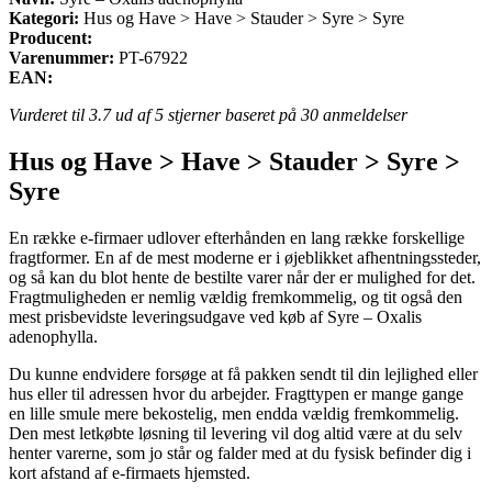
Kategori:
Hus og Have > Have > Stauder > Syre > Syre
Producent:
Varenummer:
PT-67922
EAN:
Vurderet til
3.7
ud af 5 stjerner baseret på
30
anmeldelser
Hus og Have > Have > Stauder > Syre >
Syre
En række e-firmaer udlover efterhånden en lang række forskellige
fragtformer. En af de mest moderne er i øjeblikket afhentningssteder,
og så kan du blot hente de bestilte varer når der er mulighed for det.
Fragtmuligheden er nemlig vældig fremkommelig, og tit også den
mest prisbevidste leveringsudgave ved køb af Syre – Oxalis
adenophylla.
Du kunne endvidere forsøge at få pakken sendt til din lejlighed eller
hus eller til adressen hvor du arbejder. Fragttypen er mange gange
en lille smule mere bekostelig, men endda vældig fremkommelig.
Den mest letkøbte løsning til levering vil dog altid være at du selv
henter varerne, som jo står og falder med at du fysisk befinder dig i
kort afstand af e-firmaets hjemsted.