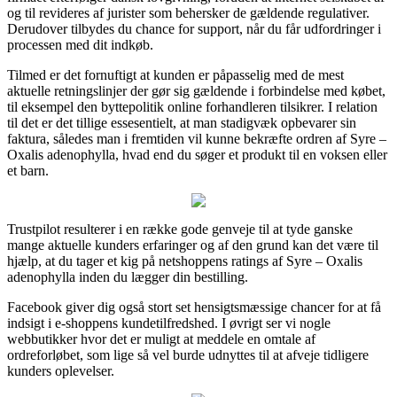
og til revideres af jurister som behersker de gældende regulativer.
Derudover tilbydes du chance for support, når du får udfordringer i
processen med dit indkøb.
Tilmed er det fornuftigt at kunden er påpasselig med de mest
aktuelle retningslinjer der gør sig gældende i forbindelse med købet,
til eksempel den byttepolitik online forhandleren tilsikrer. I relation
til det er det tillige essesentielt, at man stadigvæk opbevarer sin
faktura, således man i fremtiden vil kunne bekræfte ordren af Syre –
Oxalis adenophylla, hvad end du søger et produkt til en voksen eller
et barn.
Trustpilot resulterer i en række gode genveje til at tyde ganske
mange aktuelle kunders erfaringer og af den grund kan det være til
hjælp, at du tager et kig på netshoppens ratings af Syre – Oxalis
adenophylla inden du lægger din bestilling.
Facebook giver dig også stort set hensigtsmæssige chancer for at få
indsigt i e-shoppens kundetilfredshed. I øvrigt ser vi nogle
webbutikker hvor det er muligt at meddele en omtale af
ordreforløbet, som lige så vel burde udnyttes til at afveje tidligere
kunders oplevelser.