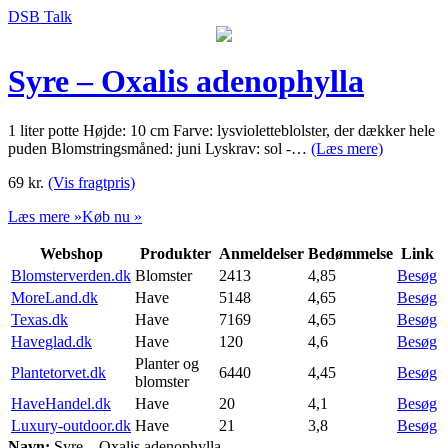
DSB Talk
Syre – Oxalis adenophylla
1 liter potte Højde: 10 cm Farve: lysvioletteblolster, der dækker hele
puden Blomstringsmåned: juni Lyskrav: sol -…
(Læs mere)
69
kr.
(Vis fragtpris)
Læs mere »
Køb nu »
Webshop
Produkter
Anmeldelser
Bedømmelse
Link
Blomsterverden.dk
Blomster
2413
4,85
Besøg
MoreLand.dk
Have
5148
4,65
Besøg
Texas.dk
Have
7169
4,65
Besøg
Haveglad.dk
Have
120
4,6
Besøg
Planter og
Plantetorvet.dk
6440
4,45
Besøg
blomster
HaveHandel.dk
Have
20
4,1
Besøg
Luxury-outdoor.dk
Have
21
3,8
Besøg
Navn:
Syre – Oxalis adenophylla