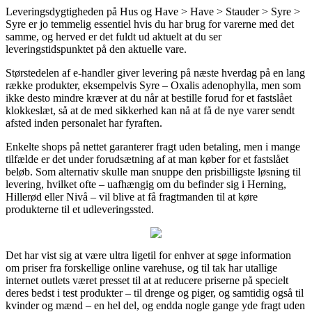
Leveringsdygtigheden på Hus og Have > Have > Stauder > Syre >
Syre er jo temmelig essentiel hvis du har brug for varerne med det
samme, og herved er det fuldt ud aktuelt at du ser
leveringstidspunktet på den aktuelle vare.
Størstedelen af e-handler giver levering på næste hverdag på en lang
række produkter, eksempelvis Syre – Oxalis adenophylla, men som
ikke desto mindre kræver at du når at bestille forud for et fastslået
klokkeslæt, så at de med sikkerhed kan nå at få de nye varer sendt
afsted inden personalet har fyraften.
Enkelte shops på nettet garanterer fragt uden betaling, men i mange
tilfælde er det under forudsætning af at man køber for et fastslået
beløb. Som alternativ skulle man snuppe den prisbilligste løsning til
levering, hvilket ofte – uafhængig om du befinder sig i Herning,
Hillerød eller Nivå – vil blive at få fragtmanden til at køre
produkterne til et udleveringssted.
Det har vist sig at være ultra ligetil for enhver at søge information
om priser fra forskellige online varehuse, og til tak har utallige
internet outlets været presset til at at reducere priserne på specielt
deres bedst i test produkter – til drenge og piger, og samtidig også til
kvinder og mænd – en hel del, og endda nogle gange yde fragt uden