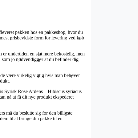
å afleveret pakken hos en pakkeshop, hvor du
 mest prisbevidste form for levering ved køb
en er undertiden en sjat mere bekostelig, men
lv, som jo nødvendiggør at du befinder dig
e være virkelig vigtig hvis man behøver
odukt.
is Syrisk Rose Ardens – Hibiscus syriacus
kan nå at få dit nye produkt ekspederet
rs må du beslutte sig for den billigste
em til at bringe din pakke til en