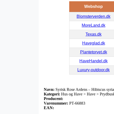
Webshop
Blomsterverden.dk
MoreLand.dk
Texas.dk
Haveglad.dk
Plantetorvet.dk
HaveHandel.dk
Luxury-outdoor.dk
Navn:
Syrisk Rose Ardens – Hibiscus syri
Kategori:
Hus og Have > Have > Prydbuske
Producent:
Varenummer:
PT-66883
EAN: