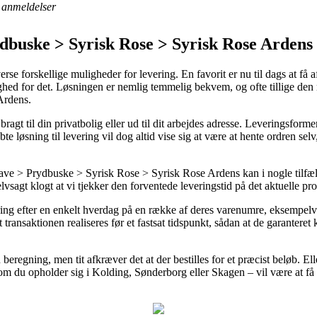
anmeldelser
dbuske > Syrisk Rose > Syrisk Rose Ardens
verse forskellige muligheder for levering. En favorit er nu til dags at f
ighed for det. Løsningen er nemlig temmelig bekvem, og ofte tillige den
Ardens.
ragt til din privatbolig eller ud til dit arbejdes adresse. Leveringsform
e løsning til levering vil dog altid vise sig at være at hente ordren se
e > Prydbuske > Syrisk Rose > Syrisk Rose Ardens kan i nogle tilfæld
elvsagt klogt at vi tjekker den forventede leveringstid på det aktuelle pr
ing efter en enkelt hverdag på en række af deres varenumre, eksempelv
transaktionen realiseres før et fastsat tidspunkt, sådan at de garanteret 
eregning, men tit afkræver det at der bestilles for et præcist beløb. Elle
om du opholder sig i Kolding, Sønderborg eller Skagen – vil være at få d