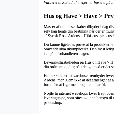
Vurderet til
3.9
ud af 5 stjerner baseret på
5
Hus og Have > Have > Pry
Masser af online selskaber tilbyder i dag di
selv kan hente din bestilling når der er mul
af Syrisk Rose Ardens – Hibiscus syriacus 
Du kunne ligeledes prøve at få produkterne b
omvendt ultra ukompliceret. Den mest letkøbt
tæt på e-forhandlerens lager.
Leveringshastigheden på Hus og Have > Hav
din ordre nu og her, så i det øjemed er det s
En række internet varehuse frembyder lever
Ardens, men glem ikke at det afhænger af at 
forud for at lagermedarbejderne har fri.
Nogle få internet webshops lover fragt uden b
leveringstype, som oftest – uden hensyn til 
pakkeshop.