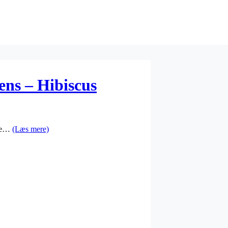
ens – Hibiscus
dte…
(Læs mere)