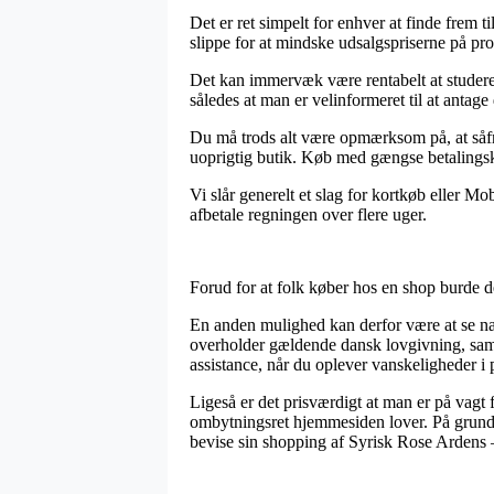
Det er ret simpelt for enhver at finde frem 
slippe for at mindske udsalgspriserne på pr
Det kan immervæk være rentabelt at studere 
således at man er velinformeret til at antage 
Du må trods alt være opmærksom på, at såfre
uoprigtig butik. Køb med gængse betalingsko
Vi slår generelt et slag for kortkøb eller Mo
afbetale regningen over flere uger.
Forud for at folk køber hos en shop burde de
En anden mulighed kan derfor være at se næ
overholder gældende dansk lovgivning, samt 
assistance, når du oplever vanskeligheder i
Ligeså er det prisværdigt at man er på vagt
ombytningsret hjemmesiden lover. På grund a
bevise sin shopping af Syrisk Rose Ardens –