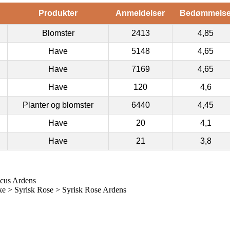
Produkter
Anmeldelser
Bedømmels
Blomster
2413
4,85
Have
5148
4,65
Have
7169
4,65
Have
120
4,6
Planter og blomster
6440
4,45
Have
20
4,1
Have
21
3,8
acus Ardens
 > Syrisk Rose > Syrisk Rose Ardens