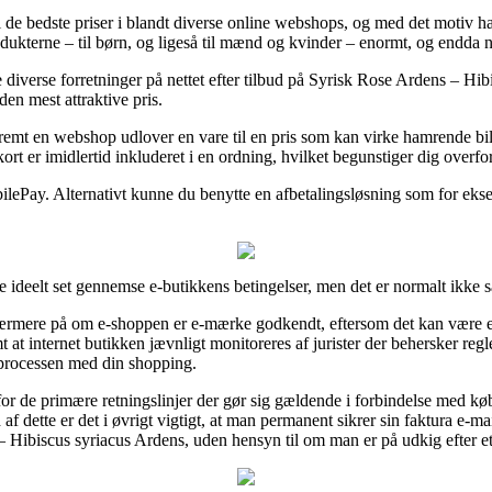
til de bedste priser i blandt diverse online webshops, og med det motiv h
odukterne – til børn, og ligeså til mænd og kvinder – enormt, og endda 
diverse forretninger på nettet efter tilbud på Syrisk Rose Ardens – Hi
den mest attraktive pris.
mt en webshop udlover en vare til en pris som kan virke hamrende billi
rt er imidlertid inkluderet i en ordning, hvilket begunstiger dig overfo
bilePay. Alternativt kunne du benytte en afbetalingsløsning som for eksem
 ideelt set gennemse e-butikkens betingelser, men det er normalt ikke s
rmere på om e-shoppen er e-mærke godkendt, eftersom det kan være en g
at internet butikken jævnligt monitoreres af jurister der behersker reg
 processen med din shopping.
 for de primære retningslinjer der gør sig gældende i forbindelse med k
f dette er det i øvrigt vigtigt, at man permanent sikrer sin faktura e-m
 Hibiscus syriacus Ardens, uden hensyn til om man er på udkig efter et 