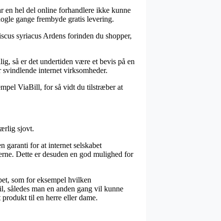
ar en hel del online forhandlere ikke kunne
nogle gange frembyde gratis levering.
biscus syriacus Ardens forinden du shopper,
g, så er det undertiden være et bevis på en
r svindlende internet virksomheder.
pel ViaBill, for så vidt du tilstræber at
ærlig sjovt.
aranti for at internet selskabet
lerne. Dette er desuden en god mulighed for
øbet, som for eksempel hvilken
ail, således man en anden gang vil kunne
produkt til en herre eller dame.