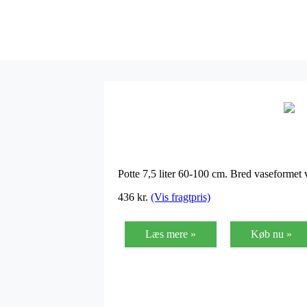
Potte 7,5 liter 60-100 cm. Bred vaseformet
436
kr.
(Vis fragtpris)
Læs mere »
Køb nu »