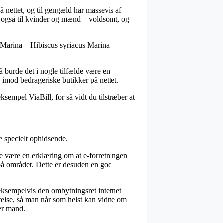
å nettet, og til gengæld har massevis af
amt også til kvinder og mænd – voldsomt, og
e Marina – Hibiscus syriacus Marina
å burde det i nogle tilfælde være en
 imod bedrageriske butikker på nettet.
ksempel ViaBill, for så vidt du tilstræber at
e specielt ophidsende.
de være en erklæring om at e-forretningen
e på området. Dette er desuden en god
eksempelvis den ombytningsret internet
telse, så man når som helst kan vidne om
ler mand.