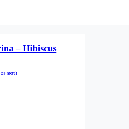
ina – Hibiscus
Læs mere)