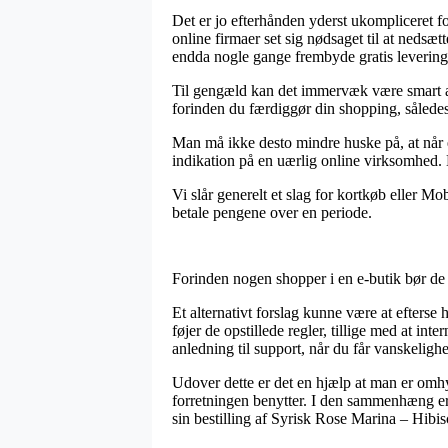
Det er jo efterhånden yderst ukompliceret for
online firmaer set sig nødsaget til at nedsæt
endda nogle gange frembyde gratis levering
Til gengæld kan det immervæk være smart at
forinden du færdiggør din shopping, således at
Man må ikke desto mindre huske på, at når en
indikation på en uærlig online virksomhed. 
Vi slår generelt et slag for kortkøb eller Mo
betale pengene over en periode.
Forinden nogen shopper i en e-butik bør de 
Et alternativt forslag kunne være at efters
føjer de opstillede regler, tillige med at in
anledning til support, når du får vanskeligh
Udover dette er det en hjælp at man er omh
forretningen benytter. I den sammenhæng er
sin bestilling af Syrisk Rose Marina – Hibi