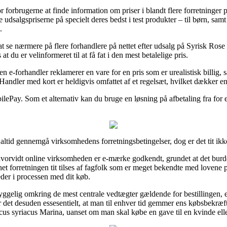
 forbrugerne at finde information om priser i blandt flere forretninger p
te udsalgspriserne på specielt deres bedst i test produkter – til børn, s
.
 se nærmere på flere forhandlere på nettet efter udsalg på Syrisk Ros
 du er velinformeret til at få fat i den mest betalelige pris.
 e-forhandler reklamerer en vare for en pris som er urealistisk billig, s
Handler med kort er heldigvis omfattet af et regelsæt, hvilket dækker en
bilePay. Som et alternativ kan du bruge en løsning på afbetaling fra for e
altid gennemgå virksomhedens forretningsbetingelser, dog er det tit ikk
e hvorvidt online virksomheden er e-mærke godkendt, grundet at det bur
ternet forretningen tit tilses af fagfolk som er meget bekendte med loven
eder i processen med dit køb.
yggelig omkring de mest centrale vedtægter gældende for bestillingen, 
 det desuden essesentielt, at man til enhver tid gemmer ens købsbekræf
scus syriacus Marina, uanset om man skal købe en gave til en kvinde el