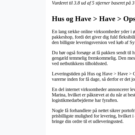
Vurderet til
3.8
ud af 5 stjerner baseret på
3
Hus og Have > Have > Ops
En lang række online virksomheder yder i øje
pakkeshop, fordi det giver dig fuld fleksibil
den billigste leveringsversion ved køb af S
Du bør også forsøge at få pakken sendt til h
gengæld temmelig fremkommelig. Den mest be
ved netbutikkens tilholdssted.
Leveringstiden på Hus og Have > Have > Ops
varerne inden for få dage, så derfor er det j
En del internet virksomheder annoncerer le
Marina, hvilket er påkrævet at du når at bes
logistikmedarbejderne har fyraften.
Nogle få forhandlere på nettet sikrer porto
prisbilligste mulighed for levering, hvilket i
bringe din ordre til et udleveringssted.