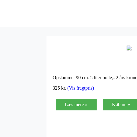
Opstammet 90 cm. 5 liter potte,- 2 års kro
325
kr.
(Vis fragtpris)
Læs mere »
Køb nu »