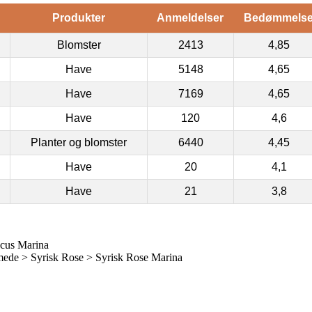
Produkter
Anmeldelser
Bedømmels
Blomster
2413
4,85
Have
5148
4,65
Have
7169
4,65
Have
120
4,6
Planter og blomster
6440
4,45
Have
20
4,1
Have
21
3,8
acus Marina
de > Syrisk Rose > Syrisk Rose Marina