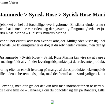
anmeldelser
tammede > Syrisk Rose > Syrisk Rose Mar
blikket en hel del forskellige leveringsformer. En sikker vinder er nu o
itet til at hente dine varer den dag der passer dig. Fragtmuligheden er j
yrisk Rose Marina – Hibiscus syriacus Marina.
vor du bor eller til adressen hvor du arbejder. Muligheden viser sig uhel
talelige leveringsmanér er dog at du selv henter varerne, men den løs
tammede > Syrisk Rose > Syrisk Rose Marina kan vise sig at være ultr
o meningsfuldt at vi finder leveringstidspunktet på det relevante produkt.
vering efter en enkelt hverdag på mange af deres produkter, eksempelvi
tille inden et bestemt tidspunkt, med det formål at de sandsynligvis kan 
fri levering, men ofte gælder det kun hvis man indkøber for en bestemt
 de fleste tilfælde – uafhængig om du opholder sig tæt på Randers, Lillerød