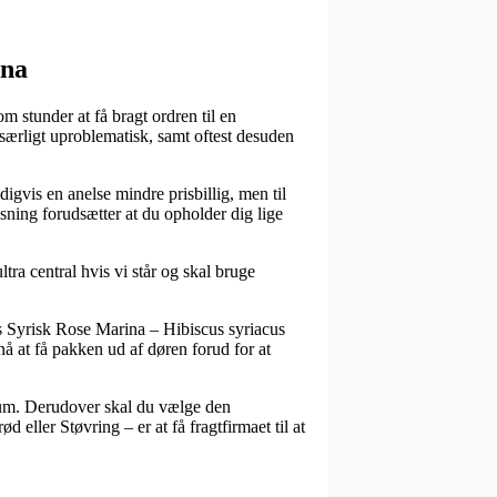
ina
m stunder at få bragt ordren til en
o særligt uproblematisk, samt oftest desuden
digvis en anelse mindre prisbillig, men til
ning forudsætter at du opholder dig lige
a central hvis vi står og skal bruge
s Syrisk Rose Marina – Hibiscus syriacus
nå at få pakken ud af døren forud for at
 sum. Derudover skal du vælge den
 eller Støvring – er at få fragtfirmaet til at