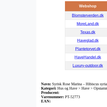
Webshop
Blomsterverden.dk
MoreLand.dk
Texas.dk
Haveglad.dk
Plantetorvet.dk
HaveHandel.dk
Luxury-outdoor.dk
Navn:
Syrisk Rose Marina – Hibiscus syri
Kategori:
Hus og Have > Have > Opstamme
Producent:
Varenummer:
PT-52773
EAN: