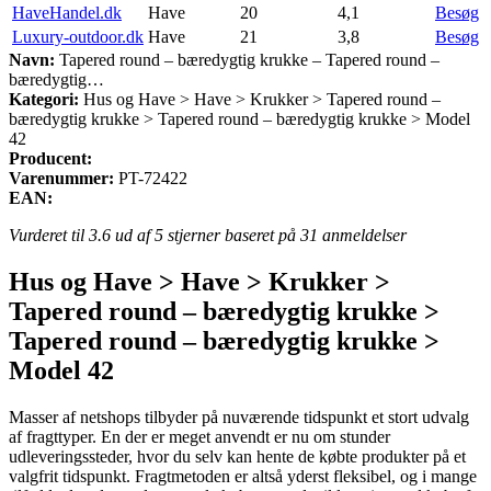
HaveHandel.dk
Have
20
4,1
Besøg
Luxury-outdoor.dk
Have
21
3,8
Besøg
Navn:
Tapered round – bæredygtig krukke – Tapered round –
bæredygtig…
Kategori:
Hus og Have > Have > Krukker > Tapered round –
bæredygtig krukke > Tapered round – bæredygtig krukke > Model
42
Producent:
Varenummer:
PT-72422
EAN:
Vurderet til
3.6
ud af 5 stjerner baseret på
31
anmeldelser
Hus og Have > Have > Krukker >
Tapered round – bæredygtig krukke >
Tapered round – bæredygtig krukke >
Model 42
Masser af netshops tilbyder på nuværende tidspunkt et stort udvalg
af fragttyper. En der er meget anvendt er nu om stunder
udleveringssteder, hvor du selv kan hente de købte produkter på et
valgfrit tidspunkt. Fragtmetoden er altså yderst fleksibel, og i mange