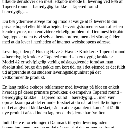
tilfælde derudover den mest letkøbte metode til levering ved køb af
Tapered round – bæredygtig krukke – Tapered round –
bæredygtig….
Du bør ydermere afveje for og imod at vælge at få leveret til din
private bopæl eller til dit arbejde. Leveringsformen er som oftest en
kende dyrere, men endvidere virkelig problemfri. Den mest letkøbte
fragttype er uden tvivl selv at hente ordren, men det står og falder
med at du lever i nærheden af internet webshoppens adresse.
Leveringstiden på Hus og Have > Have > Krukker > Tapered round
– bæredygtig krukke > Tapered round – bæredygtig krukke >
Model 42 er selvfølgelig vældig udslagsgivende forudsat man
absolut skal bruge din pakke om kort tid, og i det øjemed er det fuldt
ud afgørende at du studerer leveringstidspunktet på det
vedkommende produkt.
En lang række e-shops reklamerer med levering på blot en enkelt
hverdag på deres primære produkter, eksempelvis Tapered round –
bæredygtig krukke – Tapered round – bæredygtig…, men vær
opmærksom på at det er underforstået at du når at bestille tidligere
end et angivent klokkeslæt, sådan at de garanteret kan nå at få dit
nye produkt afsted inden lagermedarbejderne har fyraften.
Indtil flere e-forretninger i Danmark tilbyder levering uden
beregning, men i reglen er det påkrævet at der erhverves for et