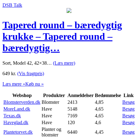
DSB Talk
Tapered round – bæredygtig
krukke – Tapered round –
bæredygtig…
Sort, Model 42, 42×38…
(Læs mere)
649
kr.
(Vis fragtpris)
Læs mere »
Køb nu »
Webshop
Produkter
Anmeldelser
Bedømmelse
Link
Blomsterverden.dk
Blomster
2413
4,85
Besøg
MoreLand.dk
Have
5148
4,65
Besøg
Texas.dk
Have
7169
4,65
Besøg
Haveglad.dk
Have
120
4,6
Besøg
Planter og
Plantetorvet.dk
6440
4,45
Besøg
blomster