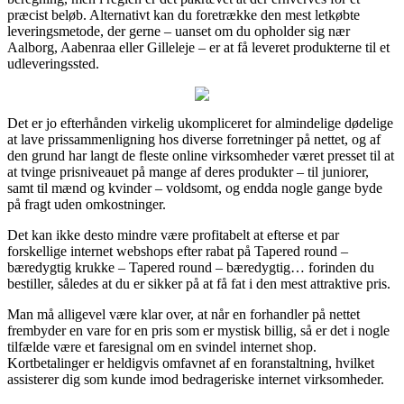
præcist beløb. Alternativt kan du foretrække den mest letkøbte
leveringsmetode, der gerne – uanset om du opholder sig nær
Aalborg, Aabenraa eller Gilleleje – er at få leveret produkterne til et
udleveringssted.
Det er jo efterhånden virkelig ukompliceret for almindelige dødelige
at lave prissammenligning hos diverse forretninger på nettet, og af
den grund har langt de fleste online virksomheder været presset til at
at tvinge prisniveauet på mange af deres produkter – til juniorer,
samt til mænd og kvinder – voldsomt, og endda nogle gange byde
på fragt uden omkostninger.
Det kan ikke desto mindre være profitabelt at efterse et par
forskellige internet webshops efter rabat på Tapered round –
bæredygtig krukke – Tapered round – bæredygtig… forinden du
bestiller, således at du er sikker på at få fat i den mest attraktive pris.
Man må alligevel være klar over, at når en forhandler på nettet
frembyder en vare for en pris som er mystisk billig, så er det i nogle
tilfælde være et faresignal om en svindel internet shop.
Kortbetalinger er heldigvis omfavnet af en foranstaltning, hvilket
assisterer dig som kunde imod bedrageriske internet virksomheder.