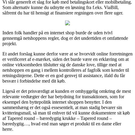
Vi slår generelt et slag for køb med betalingskort eller mobilbetaling.
Som alternativ kunne du udnytte en løsning fra f.eks. ViaBill,
såfremt du har til hensigt at finansiere regningen over flere uger.
Inden folk handler på en internet shop burde de uden tvivl
gennemgå netshoppens regler, dog er det undertiden et omfattende
projekt.
Et andet forslag kunne derfor være at se hvorvidt online forretningen
er verificeret af e-mærket, siden det burde være en erklæring om at
online virksomheden tilslutter sig de danske love, tillige med at
netshoppen en gang i mellem kontrolleres af fagfolk som kender til
retningslinjerne. Dette er en god genvej til assistance, ifald du får
besvær i forbindelse med dit køb.
Ligeså er det prisværdigt at kunden er omhyggelig omkring de mest
relevante vedtægter der har betydning for transaktionen, som for
eksempel den byttepolitik internet shoppen benytter. I den
sammenhæng er det også essesentielt, at man stadig bevarer sin
kvitteringsmail, så man til enhver tid vil kunne dokumentere sit køb
af Tapered round – bæredygtig krukke – Tapered round –
bæredygtig…, hvad end man søger et produkt til en dame eller
herre.