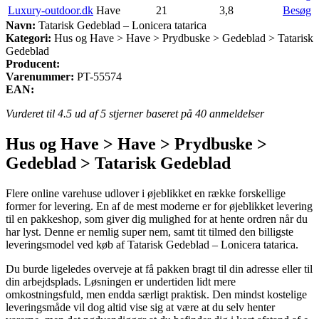
Luxury-outdoor.dk
Have
21
3,8
Besøg
Navn:
Tatarisk Gedeblad – Lonicera tatarica
Kategori:
Hus og Have > Have > Prydbuske > Gedeblad > Tatarisk
Gedeblad
Producent:
Varenummer:
PT-55574
EAN:
Vurderet til
4.5
ud af 5 stjerner baseret på
40
anmeldelser
Hus og Have > Have > Prydbuske >
Gedeblad > Tatarisk Gedeblad
Flere online varehuse udlover i øjeblikket en række forskellige
former for levering. En af de mest moderne er for øjeblikket levering
til en pakkeshop, som giver dig mulighed for at hente ordren når du
har lyst. Denne er nemlig super nem, samt tit tilmed den billigste
leveringsmodel ved køb af Tatarisk Gedeblad – Lonicera tatarica.
Du burde ligeledes overveje at få pakken bragt til din adresse eller til
din arbejdsplads. Løsningen er undertiden lidt mere
omkostningsfuld, men endda særligt praktisk. Den mindst kostelige
leveringsmåde vil dog altid vise sig at være at du selv henter