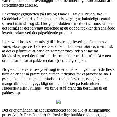
varerne, men det nødvendiggør at du befinder dig i kort afstand af e-
forretningens adresse.
Leveringsdygtigheden på Hus og Have > Have > Prydbuske >
Gedeblad > Tatarisk Gedeblad er selvfølgelig ualmindeligt central
såfremt man står og skal bruge produkterne med det samme, så med
det formål er det selvsagt passende at du dobbelttjekker den anslåede
leveringsdato ved det pågældende produkt.
Flere webshops stiller udsigt til 1 hverdags levering på en masse
varer, eksempelvis Tatarisk Gedeblad – Lonicera tatarica, men husk
at det er påkrævet at handlen gemmenføres inden et fastsat
klokkeslæt, med det formål at de med sikkerhed kan nå at få varen
ordnet forud for at pakkemedarbejderne tager hjem.
Nogle online varehuse yder fragt uden omkostninger, men i de fleste
tilfælde er det så præmissen at man indkøber for et præcist beløb. I
øvrigt skulle du tage den mindst kostelige leveringstype, hvilket i
mange tilfælde – ligegyldigt om man bor tæt på København,
Haderslev eller Jyllinge – vil blive at få bragt din bestilling til en
pakkeshop.
Det er efterhånden meget ukompliceret for os alle at sammenligne
priser (via fx PriceRunner) fra forskellige butikker på nettet, og