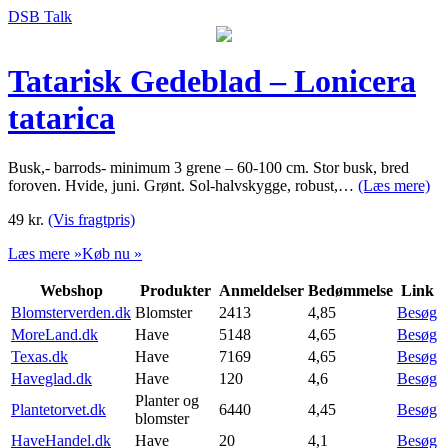
DSB Talk
Tatarisk Gedeblad – Lonicera
tatarica
Busk,- barrods- minimum 3 grene – 60-100 cm. Stor busk, bred
foroven. Hvide, juni. Grønt. Sol-halvskygge, robust,…
(Læs mere)
49
kr.
(Vis fragtpris)
Læs mere »
Køb nu »
Webshop
Produkter
Anmeldelser
Bedømmelse
Link
Blomsterverden.dk
Blomster
2413
4,85
Besøg
MoreLand.dk
Have
5148
4,65
Besøg
Texas.dk
Have
7169
4,65
Besøg
Haveglad.dk
Have
120
4,6
Besøg
Planter og
Plantetorvet.dk
6440
4,45
Besøg
blomster
HaveHandel.dk
Have
20
4,1
Besøg