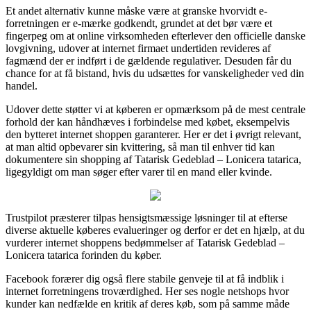
Et andet alternativ kunne måske være at granske hvorvidt e-
forretningen er e-mærke godkendt, grundet at det bør være et
fingerpeg om at online virksomheden efterlever den officielle danske
lovgivning, udover at internet firmaet undertiden revideres af
fagmænd der er indført i de gældende regulativer. Desuden får du
chance for at få bistand, hvis du udsættes for vanskeligheder ved din
handel.
Udover dette støtter vi at køberen er opmærksom på de mest centrale
forhold der kan håndhæves i forbindelse med købet, eksempelvis
den bytteret internet shoppen garanterer. Her er det i øvrigt relevant,
at man altid opbevarer sin kvittering, så man til enhver tid kan
dokumentere sin shopping af Tatarisk Gedeblad – Lonicera tatarica,
ligegyldigt om man søger efter varer til en mand eller kvinde.
Trustpilot præsterer tilpas hensigtsmæssige løsninger til at efterse
diverse aktuelle køberes evalueringer og derfor er det en hjælp, at du
vurderer internet shoppens bedømmelser af Tatarisk Gedeblad –
Lonicera tatarica forinden du køber.
Facebook forærer dig også flere stabile genveje til at få indblik i
internet forretningens troværdighed. Her ses nogle netshops hvor
kunder kan nedfælde en kritik af deres køb, som på samme måde