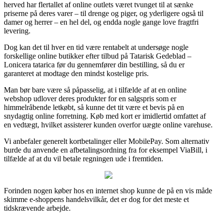
herved har flertallet af online outlets været tvunget til at sænke
priserne på deres varer – til drenge og piger, og yderligere også til
damer og herrer – en hel del, og endda nogle gange love fragtfri
levering.
Dog kan det til hver en tid være rentabelt at undersøge nogle
forskellige online butikker efter tilbud på Tatarisk Gedeblad –
Lonicera tatarica før du gennemfører din bestilling, så du er
garanteret at modtage den mindst kostelige pris.
Man bør bare være så påpasselig, at i tilfælde af at en online
webshop udlover deres produkter for en salgspris som er
himmelråbende letkøbt, så kunne det tit være et bevis på en
snydagtig online forretning. Køb med kort er imidlertid omfattet af
en vedtægt, hvilket assisterer kunden overfor uægte online varehuse.
Vi anbefaler generelt kortbetalinger eller MobilePay. Som alternativ
burde du anvende en afbetalingsordning fra for eksempel ViaBill, i
tilfælde af at du vil betale regningen ude i fremtiden.
Forinden nogen køber hos en internet shop kunne de på en vis måde
skimme e-shoppens handelsvilkår, det er dog for det meste et
tidskrævende arbejde.