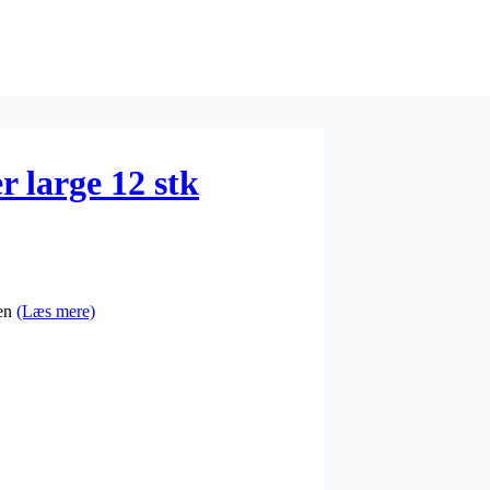
 large 12 stk
pen
(Læs mere)