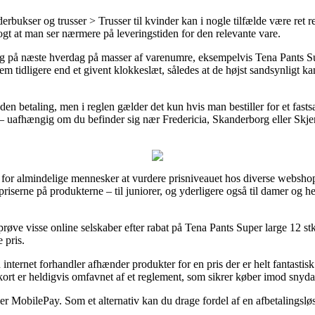
bukser og trusser > Trusser til kvinder kan i nogle tilfælde være ret r
klogt at man ser nærmere på leveringstiden for den relevante vare.
ring på næste hverdag på masser af varenumre, eksempelvis Tena Pants S
em tidligere end et givent klokkeslæt, således at de højst sandsynligt ka
den betaling, men i reglen gælder det kun hvis man bestiller for et fasts
uafhængig om du befinder sig nær Fredericia, Skanderborg eller Skjern –
 for almindelige mennesker at vurdere prisniveauet hos diverse websho
spriserne på produkterne – til juniorer, og yderligere også til damer og 
 prøve visse online selskaber efter rabat på Tena Pants Super large 12 s
 pris.
ternet forhandler afhænder produkter for en pris der er helt fantastisk
ort er heldigvis omfavnet af et reglement, som sikrer køber imod snydag
ler MobilePay. Som et alternativ kan du drage fordel af en afbetalingslø