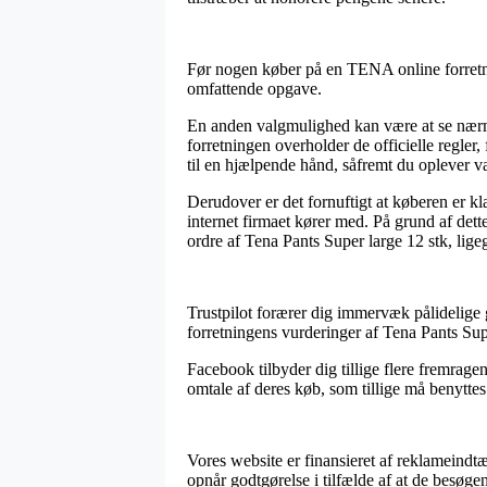
Før nogen køber på en TENA online forretni
omfattende opgave.
En anden valgmulighed kan være at se nærme
forretningen overholder de officielle regler
til en hjælpende hånd, såfremt du oplever v
Derudover er det fornuftigt at køberen er k
internet firmaet kører med. På grund af dett
ordre af Tena Pants Super large 12 stk, lige
Trustpilot forærer dig immervæk pålidelige g
forretningens vurderinger af Tena Pants Sup
Facebook tilbyder dig tillige flere fremrage
omtale af deres køb, som tillige må benytte
Vores website er finansieret af reklameindtæ
opnår godtgørelse i tilfælde af at de besøg