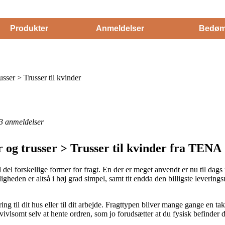
Produkter
Anmeldelser
Bedøm
sser > Trusser til kvinder
3
anmeldelser
 og trusser > Trusser til kvinder fra TENA
 del forskellige former for fragt. En der er meget anvendt er nu til dags
igheden er altså i høj grad simpel, samt tit endda den billigste leveri
ng til dit hus eller til dit arbejde. Fragttypen bliver mange gange en ta
utvivlsomt selv at hente ordren, som jo forudsætter at du fysisk befinder 