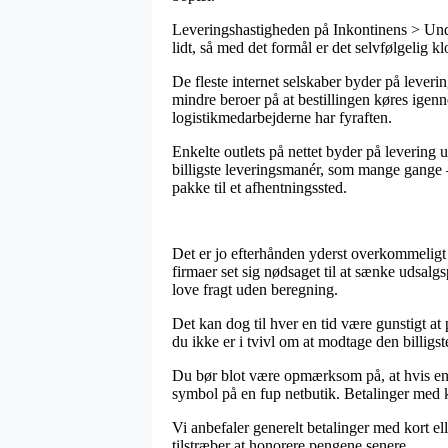
Leveringshastigheden på Inkontinens > Under
lidt, så med det formål er det selvfølgelig 
De fleste internet selskaber byder på leve
mindre beroer på at bestillingen køres igenn
logistikmedarbejderne har fyraften.
Enkelte outlets på nettet byder på levering u
billigste leveringsmanér, som mange gange – 
pakke til et afhentningssted.
Det er jo efterhånden yderst overkommeligt
firmaer set sig nødsaget til at sænke udsalg
love fragt uden beregning.
Det kan dog til hver en tid være gunstigt at
du ikke er i tvivl om at modtage den billigste
Du bør blot være opmærksom på, at hvis en in
symbol på en fup netbutik. Betalinger med k
Vi anbefaler generelt betalinger med kort el
tilstræber at honorere pengene senere.