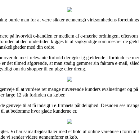
ng burde man for at være sikker gennemgå virksomhedens forretningsaf
re på hvorvidt e-handlen er medlem af e-mærke ordningen, eftersom det
, foruden at den undertiden kigges til af sagkyndige som mestrer de gæl
anskeligheder med din ordre.
lar over de mest relevante forhold der gør sig gældende i forbindelse me
e er det tilmed afgørende, at man stadig gemmer sin faktura e-mail, såle
gyldigt om du shopper til en pige eller dreng.
enveje til at vurdere ret mange nuværende kunders evalueringer og på gr
er large 12 stk forinden du køber.
nde genveje til at få indsigt i e-firmaets pålidelighed. Desuden ses mang
s til at bedømme hvor glade kunderne er.
gter. Vi har samarbejdsaftaler med et hold af online varehuse i form af 
ende vi sender videre gennemfører et køb.