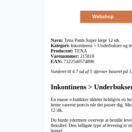
Webshop
Navn:
Tena Pants Super large 12 stk
Kategori:
Inkontinens > Underbukser og tru
Producent:
TENA
Varenummer:
215818
EAN:
7322540574890
Vurderet til
4.7
ud af 5 stjerner baseret på
1
Inkontinens > Underbukser
En masse e-butikker tildeler heldigvis en hel
hente varerne præcis når det passer dig. Mul
12 stk.
Du burde ydermere overveje at bestille leveri
fleksibel. Den billigste type af levering er 
bopæl.