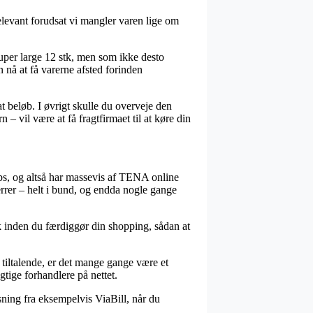
elevant forudsat vi mangler varen lige om
uper large 12 stk, men som ikke desto
n nå at få varerne afsted forinden
at beløb. I øvrigt skulle du overveje den
 vil være at få fragtfirmaet til at køre din
ps, og altså har massevis af TENA online
herrer – helt i bund, og endda nogle gange
tk inden du færdiggør din shopping, sådan at
 tiltalende, er det mange gange være et
tige forhandlere på nettet.
sning fra eksempelvis ViaBill, når du