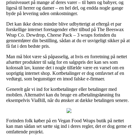
prisniveauet på mange af deres varer – til børn og babyer, og
ligeså til herrer og damer – en hel del, og endda nogle gange
byde på levering uden omkostninger.
Det kan ikke desto mindre blive udbytterigt at eftergå et par
forskellige internet foretagender efter tilbud på The Beeswax
Wrap Co. Dewdrop, Cheese Pack – 3 wraps forinden du
gennemfører din bestilling, sådan at du er usvigeligt sikker på at
få fat i den bedste pris.
Man må blot være så påpasselig, at hvis en forretning på nettet
afsætter produkter til salg for en salgspris der kan ses som
kolossalt lav, kunne det i nogle tilfælde være en varsel om en
uoprigtig internet shop. Kortbetalinger er dog omfavnet af en
vedtægt, som begunstiger en imod falske e-firmaer.
Generelt går vi ind for kortbetalinger eller betalinger med
mobilen. Alternativt kan du bruge en afbetalingsløsning fra
eksempelvis ViaBill, når du ønsker at dække betalingen senere.
Forinden folk køber på en Vegan Food Wraps butik på nettet
kan man sådan set sætte sig ind i deres regler, det er dog gerne et
omfattende projekt.