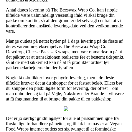
Antal dages levering på The Beeswax Wrap Co. kan i nogle
tilfælde være ualmindeligt væsentlig ifald vi skal bruge din
pakke om kort tid, så af den grund er det selvsagt centralt at vi
kontrollerer den anslåede leveringsdato ved den vedkommende
vare.
Mange outlets på nettet byder på 1 dags levering på de fleste af
deres varenumre, eksempelvis The Beeswax Wrap Co.
Dewdrop, Cheese Pack – 3 wraps, men vær opmærksom på at
det påkræver at transaktionen realiseres før et bestemt tidspunkt,
så at de med sikkerhed kan nå at få produktet ordnet før
pakkemedarbejderne holder fyraften.
Nogle få e-butikker lover gebyrfri levering, men i de fleste
tilfælde kræver det at du shopper for et fastsat beløb. Ellers bør
du snuppe den prisbilligste form for levering, der oftest – om
man opholder sig tæt på Vejle, Nakskov eller Brande – vil være
at få fragtmanden til at bringe din pakke til en pakkeshop.
Det er jo særligt gnidningsløst for alle at prissammenligne fra
forskellige forhandlere på nettet, og til tak har masser af Vegan
Food Wraps internet outlets set sig tvunget til at formindske