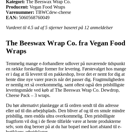
Kategori:
The Beeswax Wrap Co.
Producent:
Vegan Food Wraps
Varenummer:
TBWCdew-cheese
EAN:
5060568760049
Vurderet til
4.5
ud af 5 stjerner baseret på
12
anmeldelser
The Beeswax Wrap Co. fra Vegan Food
Wraps
Temmelig mange e-forhandlere udlover på nuværende tidspunkt
en række forskellige former for levering. Førstevalget hos mange
er i dag at få leveret til en pakkeshop, hvor det er nemt for dig at
hente dine nye varer præcis når det passer dig. Fragtmuligheden
er nemlig ret så overkommelig, samt oftest også den prisbilligste
leveringsmåde ved køb af The Beeswax Wrap Co. Dewdrop,
Cheese Pack – 3 wraps.
Du bør alternativt planlægge at få ordren sendt til din adresse
eller ud til din arbejdsplads. Den bliver af og til en smule mindre
prisbillig, men endda ultra overkommelig. Den prisbilligste
fragtform vil dog i de fleste tilfælde være at hente produkterne
selv, som dog beroer på at du har bopæl med kort afstand til e-
butikkens arbejdslager.