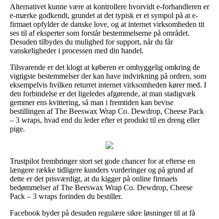
Alternativet kunne være at kontrollere hvorvidt e-forhandleren er
e-mærke godkendt, grundet at det typisk er et sympol på at e-
firmaet opfylder de danske love, og at internet virksomheden tit
ses til af eksperter som forstår bestemmelserne på området.
Desuden tilbydes du mulighed for support, når du får
vanskeligheder i processen med din handel.
Tilsvarende er det klogt at køberen er omhyggelig omkring de
vigtigste bestemmelser der kan have indvirkning på ordren, som
eksempelvis hvilken returret internet virksomheden kører med. I
den forbindelse er det ligeledes afgørende, at man stadigvæk
gemmer ens kvittering, så man i fremtiden kan bevise
bestillingen af The Beeswax Wrap Co. Dewdrop, Cheese Pack
– 3 wraps, hvad end du leder efter et produkt til en dreng eller
pige.
Trustpilot frembringer stort set gode chancer for at efterse en
længere række tidligere kunders vurderinger og på grund af
dette er det prisværdigt, at du kigger på online firmaets
bedømmelser af The Beeswax Wrap Co. Dewdrop, Cheese
Pack – 3 wraps forinden du bestiller.
Facebook byder på desuden regulære sikre løsninger til at få