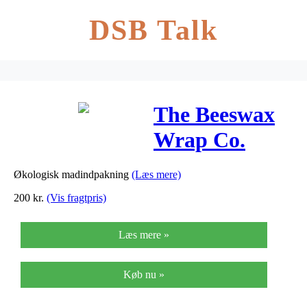
DSB Talk
The Beeswax
Wrap Co.
Dewdrop,
Økologisk madindpakning
(Læs mere)
Cheese Pack –
200
kr.
(Vis fragtpris)
3 wraps
Læs mere »
Køb nu »