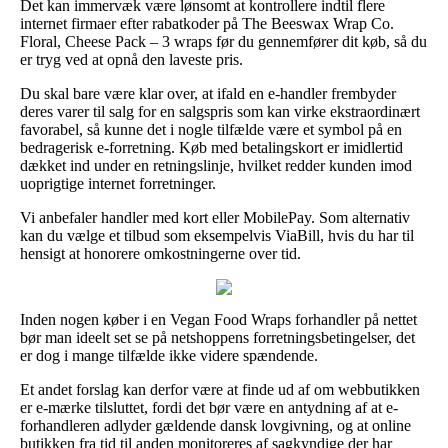
Det kan immervæk være lønsomt at kontrollere indtil flere
internet firmaer efter rabatkoder på The Beeswax Wrap Co.
Floral, Cheese Pack – 3 wraps før du gennemfører dit køb, så du
er tryg ved at opnå den laveste pris.
Du skal bare være klar over, at ifald en e-handler frembyder
deres varer til salg for en salgspris som kan virke ekstraordinært
favorabel, så kunne det i nogle tilfælde være et symbol på en
bedragerisk e-forretning. Køb med betalingskort er imidlertid
dækket ind under en retningslinje, hvilket redder kunden imod
uoprigtige internet forretninger.
Vi anbefaler handler med kort eller MobilePay. Som alternativ
kan du vælge et tilbud som eksempelvis ViaBill, hvis du har til
hensigt at honorere omkostningerne over tid.
Inden nogen køber i en Vegan Food Wraps forhandler på nettet
bør man ideelt set se på netshoppens forretningsbetingelser, det
er dog i mange tilfælde ikke videre spændende.
Et andet forslag kan derfor være at finde ud af om webbutikken
er e-mærke tilsluttet, fordi det bør være en antydning af at e-
forhandleren adlyder gældende dansk lovgivning, og at online
butikken fra tid til anden monitoreres af sagkyndige der har