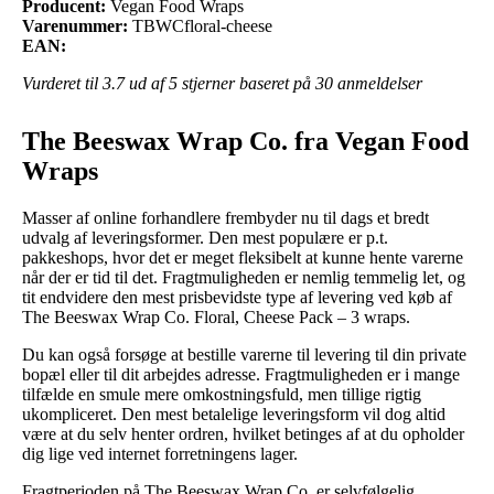
Producent:
Vegan Food Wraps
Varenummer:
TBWCfloral-cheese
EAN:
Vurderet til
3.7
ud af 5 stjerner baseret på
30
anmeldelser
The Beeswax Wrap Co. fra Vegan Food
Wraps
Masser af online forhandlere frembyder nu til dags et bredt
udvalg af leveringsformer. Den mest populære er p.t.
pakkeshops, hvor det er meget fleksibelt at kunne hente varerne
når der er tid til det. Fragtmuligheden er nemlig temmelig let, og
tit endvidere den mest prisbevidste type af levering ved køb af
The Beeswax Wrap Co. Floral, Cheese Pack – 3 wraps.
Du kan også forsøge at bestille varerne til levering til din private
bopæl eller til dit arbejdes adresse. Fragtmuligheden er i mange
tilfælde en smule mere omkostningsfuld, men tillige rigtig
ukompliceret. Den mest betalelige leveringsform vil dog altid
være at du selv henter ordren, hvilket betinges af at du opholder
dig lige ved internet forretningens lager.
Fragtperioden på The Beeswax Wrap Co. er selvfølgelig