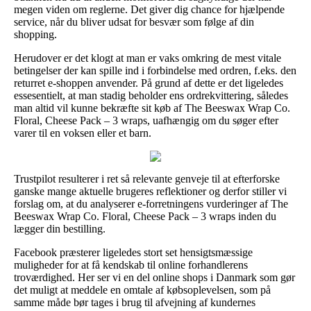
megen viden om reglerne. Det giver dig chance for hjælpende
service, når du bliver udsat for besvær som følge af din
shopping.
Herudover er det klogt at man er vaks omkring de mest vitale
betingelser der kan spille ind i forbindelse med ordren, f.eks. den
returret e-shoppen anvender. På grund af dette er det ligeledes
essesentielt, at man stadig beholder ens ordrekvittering, således
man altid vil kunne bekræfte sit køb af The Beeswax Wrap Co.
Floral, Cheese Pack – 3 wraps, uafhængig om du søger efter
varer til en voksen eller et barn.
Trustpilot resulterer i ret så relevante genveje til at efterforske
ganske mange aktuelle brugeres reflektioner og derfor stiller vi
forslag om, at du analyserer e-forretningens vurderinger af The
Beeswax Wrap Co. Floral, Cheese Pack – 3 wraps inden du
lægger din bestilling.
Facebook præsterer ligeledes stort set hensigtsmæssige
muligheder for at få kendskab til online forhandlerens
troværdighed. Her ser vi en del online shops i Danmark som gør
det muligt at meddele en omtale af købsoplevelsen, som på
samme måde bør tages i brug til afvejning af kundernes