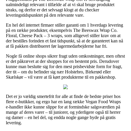
ualmindeligt relevant i tilfælde af at vi skal bruge produktet
straks, og derfor er det selvsagt klogt at du checker
leveringstidspunktet på den relevante vare.
En hel del internet firmaer stiller garanti om 1 hverdags levering
på en række produkter, eksempelvis The Beeswax Wrap Co.
Floral, Cheese Pack – 3 wraps, som alligevel stiller krav om at
der bestilles forinden et fast tidspunkt, så at de garanteret kan nå
at få pakken distribueret før lagermedarbejderne har fri.
Nogle få online shops sikrer fragt uden omkostninger, men oftest
er det påkrævet at der shoppes for en bestemt pris. Derudover
kunne man beslutte sig for den mest prisbevidste form for fragt,
der tit – om du befinder sig nær Holstebro, Birkerød eller
Skælskør – vil være at få kørt produkterne til en pakkeshop.
Det er jo vældig smertefrit for alle at finde de bedste priser hos
flere e-butikker, og ergo har en lang række Vegan Food Wraps
e-handler ikke kunne slippe for at formindske salgsværdien på
mange af deres varer – til juniorer, og yderligere også til herrer
og damer – en hel del, og endda nogle gange byde på gratis
levering.