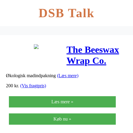
DSB Talk
The Beeswax
Wrap Co.
Floral, Cheese
Økologisk madindpakning
(Læs mere)
Pack – 3
200
kr.
(Vis fragtpris)
wraps
Læs mere »
Køb nu »