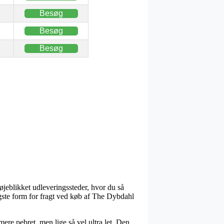
Besøg
Besøg
Besøg
 øjeblikket udleveringssteder, hvor du så
igste form for fragt ved køb af The Dybdahl
 mere pebret, men lige så vel ultra let. Den