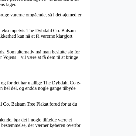
ens lager.
 bruge varerne omgående, så i det øjemed er
er, eksempelvis The Dybdahl Co. Balsam
ikkerhed kan nå at få varerne klargjort
is. Som alternativ må man beslutte sig for
ojens – vil være at få dem til at bringe
, og for det har utallige The Dybdahl Co e-
en hel del, og endda nogle gange tilbyde
l Co. Balsam Tree Plakat forud for at du
lende, bør det i nogle tilfælde være et
en bestemmelse, der værner køberen overfor