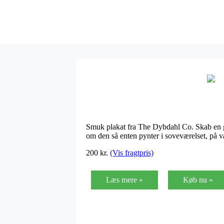
Smuk plakat fra The Dybdahl Co. Skab en g
om den så enten pynter i soveværelset, på væ
200
kr.
(Vis fragtpris)
Læs mere »
Køb nu »