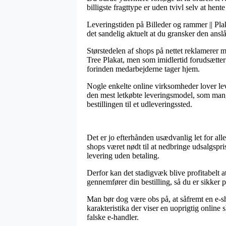
billigste fragttype er uden tvivl selv at hent
Leveringstiden på Billeder og rammer || Pla
det sandelig aktuelt at du gransker den ansl
Størstedelen af shops på nettet reklamere
Tree Plakat, men som imidlertid forudsætter 
forinden medarbejderne tager hjem.
Nogle enkelte online virksomheder lover lev
den mest letkøbte leveringsmodel, som mang
bestillingen til et udleveringssted.
Det er jo efterhånden usædvanlig let for all
shops været nødt til at nedbringe udsalgspr
levering uden betaling.
Derfor kan det stadigvæk blive profitabelt 
gennemfører din bestilling, så du er sikker p
Man bør dog være obs på, at såfremt en e-shop
karakteristika der viser en uoprigtig onlin
falske e-handler.