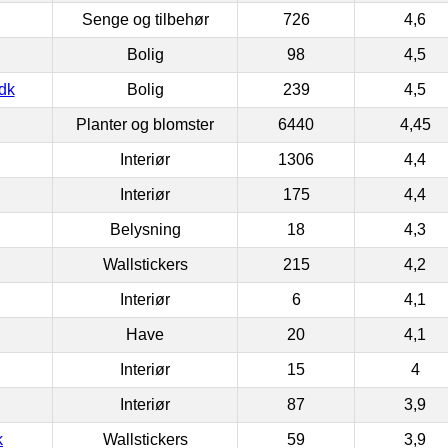
Senge og tilbehør
726
4,6
Bolig
98
4,5
dk
Bolig
239
4,5
Planter og blomster
6440
4,45
Interiør
1306
4,4
Interiør
175
4,4
Belysning
18
4,3
Wallstickers
215
4,2
Interiør
6
4,1
Have
20
4,1
Interiør
15
4
Interiør
87
3,9
k
Wallstickers
59
3,9