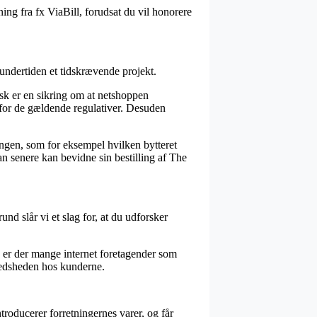
ing fra fx ViaBill, forudsat du vil honorere
 undertiden et tidskrævende projekt.
isk er en sikring om at netshoppen
n for de gældende regulativer. Desuden
ngen, som for eksempel hvilken bytteret
an senere kan bevidne sin bestilling af The
nd slår vi et slag for, at du udforsker
d er der mange internet foretagender som
fredsheden hos kunderne.
roducerer forretningernes varer, og får