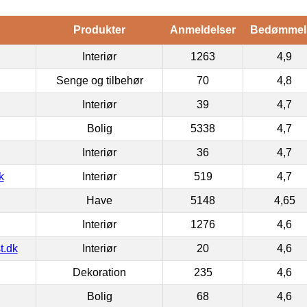
Produkter
Anmeldelser
Bedømmel
Interiør
1263
4,9
Senge og tilbehør
70
4,8
Interiør
39
4,7
Bolig
5338
4,7
Interiør
36
4,7
k
Interiør
519
4,7
Have
5148
4,65
Interiør
1276
4,6
t.dk
Interiør
20
4,6
Dekoration
235
4,6
Bolig
68
4,6