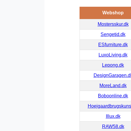
Webshop
Mostersskur.dk
Sengetid.dk
ESfurniture.dk
LuxoLiving.dk
Lepong.dk
DesignGaragen.d
MoreLand.dk
Boboonline.dk
Hoejgaardbrugskuns
Illux.dk
RAW58.dk