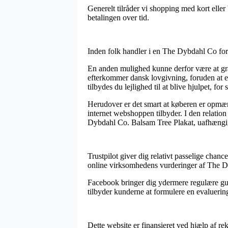
Generelt tilråder vi shopping med kort eller
betalingen over tid.
Inden folk handler i en The Dybdahl Co forre
En anden mulighed kunne derfor være at gran
efterkommer dansk lovgivning, foruden at e-b
tilbydes du lejlighed til at blive hjulpet, for
Herudover er det smart at køberen er opmær
internet webshoppen tilbyder. I den relation
Dybdahl Co. Balsam Tree Plakat, uafhængig 
Trustpilot giver dig relativt passelige chanc
online virksomhedens vurderinger af The Dy
Facebook bringer dig ydermere regulære guns
tilbyder kunderne at formulere en evaluerin
Dette website er finansieret ved hjælp af r