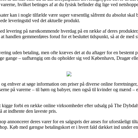
e varerne, hvilket betinges af at du fysisk befinder dig lige ved netshopp
kater kan i nogle tilfælde være super væsentlig såfremt du absolut skal
åede leveringstid ved det aktuelle produkt.
r med levering på næstkommende hverdag på en række af deres produkt
at handlen gemmenføres forud for et besluttet tidspunkt, så at de med s
ering uden betaling, men ofte kræves det at du aftager for en bestemt pr
e gange – uafhængig om du opholder sig ved København, Dragør eller V
e og enhver at søge information om priser på diverse online forretninger
iserne på varerne – til børn og babyer, men også til kvinder og mænd – 
at kigge forbi en række online virksomheder efter udsalg på The Dybdah
å at indhente den laveste pris.
 annoncerer deres varer for en salgspris der anses for uforståeligt tilta
e shop. Køb med gængse betalingskort er i hvert fald dækket ind under 