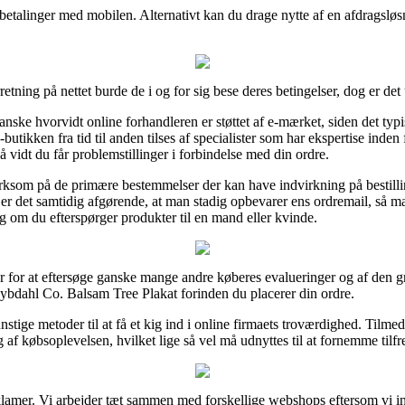
 betalinger med mobilen. Alternativt kan du drage nytte af en afdragsløsn
tning på nettet burde de i og for sig bese deres betingelser, dog er det
ske hvorvidt online forhandleren er støttet af e-mærket, siden det typ
utikken fra tid til anden tilses af specialister som har ekspertise inde
 så vidt du får problemstillinger i forbindelse med din ordre.
ksom på de primære bestemmelser der kan have indvirkning på bestilli
 er det samtidig afgørende, at man stadig opbevarer ens ordremail, så m
om du efterspørger produkter til en mand eller kvinde.
er for at eftersøge ganske mange andre køberes evalueringer og af den gru
bdahl Co. Balsam Tree Plakat forinden du placerer din ordre.
tige metoder til at få et kig ind i online firmaets troværdighed. Tilme
g af købsoplevelsen, hvilket lige så vel må udnyttes til at fornemme til
eklamer. Vi arbejder tæt sammen med forskellige webshops eftersom vi int