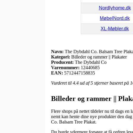
Nordlyhome.dk
MøbelNord.dk
XL-Møbler.dk
Navn:
The Dybdahl Co. Balsam Tree Plaka
Kategori:
Billeder og rammer || Plakater
Producent:
The Dybdahl Co
Varenummer:
12440685
EAN:
5712447158835
Vurderet til
4.4
ud af 5 stjerner baseret på
1
Billeder og rammer || Pla
Flere shops på nettet tildeler nu til dags en
nemt kan hente dine nye produkter den dag d
Co. Balsam Tree Plakat.
Du burde ydermere forsøge at få ordren leveret