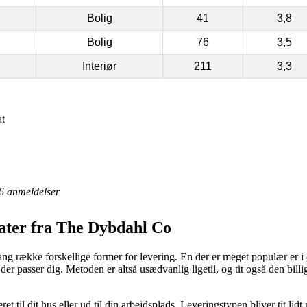
Bolig
41
3,8
Bolig
76
3,5
Interiør
211
3,3
t
6
anmeldelser
kater fra The Dybdahl Co
 lang række forskellige former for levering. En der er meget populær er i
er passer dig. Metoden er altså usædvanlig ligetil, og tit også den bill
 til dit hus eller ud til din arbejdsplads. Leveringstypen bliver tit lidt