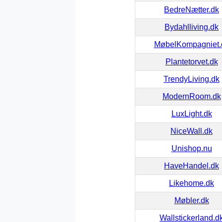
BedreNætter.dk
Bydahlliving.dk
MøbelKompagniet.
Plantetorvet.dk
TrendyLiving.dk
ModernRoom.dk
LuxLight.dk
NiceWall.dk
Unishop.nu
HaveHandel.dk
Likehome.dk
Møbler.dk
Wallstickerland.d