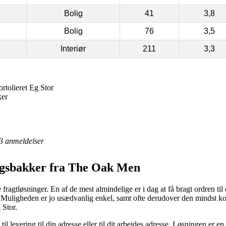
Bolig
41
3,8
Bolig
76
3,5
Interiør
211
3,3
tolieret Eg Stor
ker
3
anmeldelser
ingsbakker fra The Oak Men
fragtløsninger. En af de mest almindelige er i dag at få bragt ordren til
. Muligheden er jo usædvanlig enkel, samt ofte derudover den mindst ko
 Stor.
 til levering til din adresse eller til dit arbejdes adresse. Løsningen er 