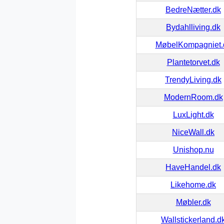
BedreNætter.dk
Bydahlliving.dk
MøbelKompagniet.
Plantetorvet.dk
TrendyLiving.dk
ModernRoom.dk
LuxLight.dk
NiceWall.dk
Unishop.nu
HaveHandel.dk
Likehome.dk
Møbler.dk
Wallstickerland.d