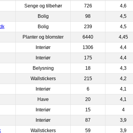
Senge og tilbehør
726
4,6
Bolig
98
4,5
dk
Bolig
239
4,5
Planter og blomster
6440
4,45
Interiør
1306
4,4
Interiør
175
4,4
Belysning
18
4,3
Wallstickers
215
4,2
Interiør
6
4,1
Have
20
4,1
Interiør
15
4
Interiør
87
3,9
k
Wallstickers
59
3,9