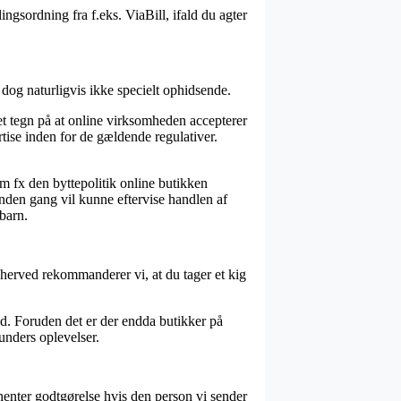
ngsordning fra f.eks. ViaBill, ifald du agter
og naturligvis ikke specielt ophidsende.
t tegn på at online virksomheden accepterer
rtise inden for de gældende regulativer.
m fx den byttepolitik online butikken
 anden gang vil kunne eftervise handlen af
barn.
g herved rekommanderer vi, at du tager et kig
. Foruden det er der endda butikker på
kunders oplevelser.
dhenter godtgørelse hvis den person vi sender