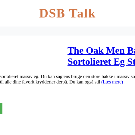
DSB Talk
The Oak Men Ba
Sortolieret Eg S
rtolieret massiv eg. Du kan sagtens bruge den store bakke i massiv sort
l alle dine favorit krydderier derpå. Du kan også stil
(Læs mere)