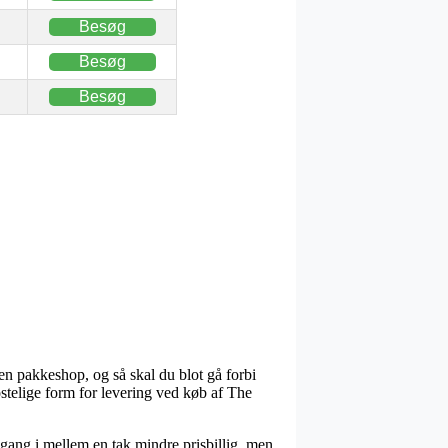
Besøg
Besøg
Besøg
 en pakkeshop, og så skal du blot gå forbi
stelige form for levering ved køb af The
en gang i mellem en tak mindre prisbillig, men