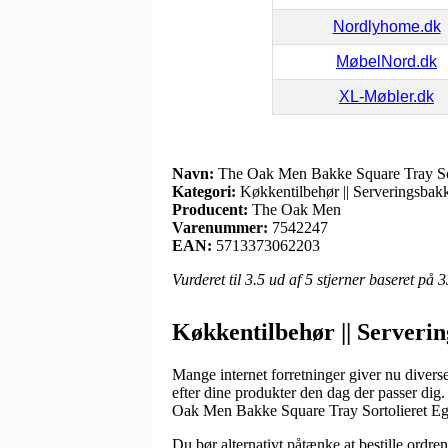
Nordlyhome.dk
MøbelNord.dk
XL-Møbler.dk
Navn:
The Oak Men Bakke Square Tray Sor
Kategori:
Køkkentilbehør || Serveringsbak
Producent:
The Oak Men
Varenummer:
7542247
EAN:
5713373062203
Vurderet til
3.5
ud af 5 stjerner baseret på
3
Køkkentilbehør || Server
Mange internet forretninger giver nu diverse 
efter dine produkter den dag der passer dig
Oak Men Bakke Square Tray Sortolieret Eg
Du bør alternativt påtænke at bestille ordren