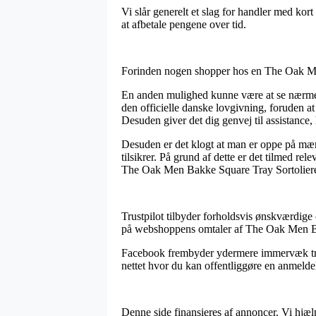
Vi slår generelt et slag for handler med kor
at afbetale pengene over tid.
Forinden nogen shopper hos en The Oak Men 
En anden mulighed kunne være at se nærmere
den officielle danske lovgivning, foruden at
Desuden giver det dig genvej til assistance, 
Desuden er det klogt at man er oppe på mærk
tilsikrer. På grund af dette er det tilmed r
The Oak Men Bakke Square Tray Sortolieret E
Trustpilot tilbyder forholdsvis ønskværdige 
på webshoppens omtaler af The Oak Men Bakk
Facebook frembyder ydermere immervæk trov
nettet hvor du kan offentliggøre en anmeldel
Denne side finansieres af annoncer. Vi hjælp