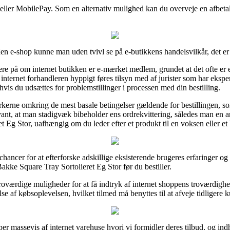
t eller MobilePay. Som en alternativ mulighed kan du overveje en afbetali
e-shop kunne man uden tvivl se på e-butikkens handelsvilkår, det er d
 på om internet butikken er e-mærket medlem, grundet at det ofte er e
 internet forhandleren hyppigt føres tilsyn med af jurister som har ekspe
hvis du udsættes for problemstillinger i processen med din bestilling.
erne omkring de mest basale betingelser gældende for bestillingen, so
elevant, at man stadigvæk bibeholder ens ordrekvittering, således man en
g Stor, uafhængig om du leder efter et produkt til en voksen eller et 
chancer for at efterforske adskillige eksisterende brugeres erfaringer o
e Square Tray Sortolieret Eg Stor før du bestiller.
ærdige muligheder for at få indtryk af internet shoppens troværdighed
se af købsoplevelsen, hvilket tilmed må benyttes til at afveje tidligere 
er massevis af internet varehuse hvori vi formidler deres tilbud, og in