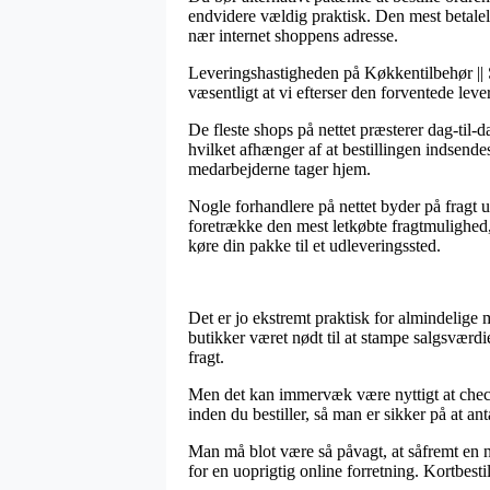
endvidere vældig praktisk. Den mest betaleli
nær internet shoppens adresse.
Leveringshastigheden på Køkkentilbehør || S
væsentligt at vi efterser den forventede lev
De fleste shops på nettet præsterer dag-til
hvilket afhænger af at bestillingen indsende
medarbejderne tager hjem.
Nogle forhandlere på nettet byder på fragt 
foretrække den mest letkøbte fragtmulighed, 
køre din pakke til et udleveringssted.
Det er jo ekstremt praktisk for almindelige
butikker været nødt til at stampe salgsværdi
fragt.
Men det kan immervæk være nyttigt at chec
inden du bestiller, så man er sikker på at ant
Man må blot være så påvagt, at såfremt en ne
for en uoprigtig online forretning. Kortbestil