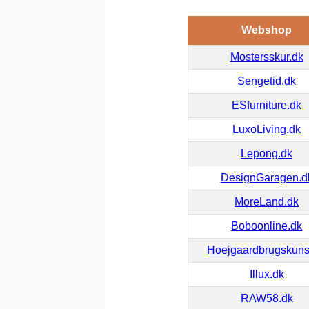
Webshop
Mostersskur.dk
Sengetid.dk
ESfurniture.dk
LuxoLiving.dk
Lepong.dk
DesignGaragen.d
MoreLand.dk
Boboonline.dk
Hoejgaardbrugskuns
Illux.dk
RAW58.dk