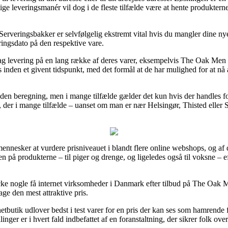
ge leveringsmanér vil dog i de fleste tilfælde være at hente produkterne 
erveringsbakker er selvfølgelig ekstremt vital hvis du mangler dine nye 
eringsdato på den respektive vare.
-dag levering på en lang række af deres varer, eksempelvis The Oak Men
s inden et givent tidspunkt, med det formål at de har mulighed for at nå 
uden beregning, men i mange tilfælde gælder det kun hvis der handles f
der i mange tilfælde – uanset om man er nær Helsingør, Thisted eller Slan
 mennesker at vurdere prisniveauet i blandt flere online webshops, og a
en på produkterne – til piger og drenge, og ligeledes også til voksne – e
ke nogle få internet virksomheder i Danmark efter tilbud på The Oak 
age den mest attraktive pris.
tbutik udlover bedst i test varer for en pris der kan ses som hamrende f
linger er i hvert fald indbefattet af en foranstaltning, der sikrer folk ove