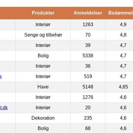
Produkter
Anmeldelser
Bedømmel
Interiør
1263
4,9
Senge og tilbehør
70
4,8
Interiør
39
4,7
Bolig
5338
4,7
Interiør
36
4,7
k
Interiør
519
4,7
Have
5148
4,65
Interiør
1276
4,6
t.dk
Interiør
20
4,6
Dekoration
235
4,6
Bolig
68
4,6