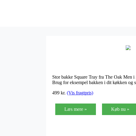
Stor bakke Square Tray fra The Oak Men i so
Brug for eksempel bakken i dit køkken og sti
499
kr.
(Vis fragtpris)
Læs mere »
Køb nu »