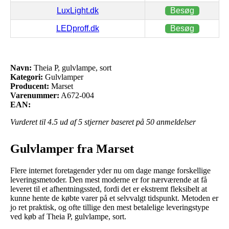
LuxLight.dk
Besøg
LEDproff.dk
Besøg
Navn:
Theia P, gulvlampe, sort
Kategori:
Gulvlamper
Producent:
Marset
Varenummer:
A672-004
EAN:
Vurderet til
4.5
ud af 5 stjerner baseret på
50
anmeldelser
Gulvlamper fra Marset
Flere internet foretagender yder nu om dage mange forskellige
leveringsmetoder. Den mest moderne er for nærværende at få
leveret til et afhentningssted, fordi det er ekstremt fleksibelt at
kunne hente de købte varer på et selvvalgt tidspunkt. Metoden er
jo ret praktisk, og ofte tillige den mest betalelige leveringstype
ved køb af Theia P, gulvlampe, sort.