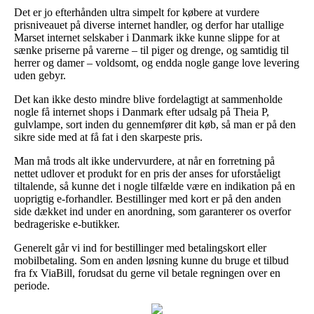
Det er jo efterhånden ultra simpelt for købere at vurdere
prisniveauet på diverse internet handler, og derfor har utallige
Marset internet selskaber i Danmark ikke kunne slippe for at
sænke priserne på varerne – til piger og drenge, og samtidig til
herrer og damer – voldsomt, og endda nogle gange love levering
uden gebyr.
Det kan ikke desto mindre blive fordelagtigt at sammenholde
nogle få internet shops i Danmark efter udsalg på Theia P,
gulvlampe, sort inden du gennemfører dit køb, så man er på den
sikre side med at få fat i den skarpeste pris.
Man må trods alt ikke undervurdere, at når en forretning på
nettet udlover et produkt for en pris der anses for uforståeligt
tiltalende, så kunne det i nogle tilfælde være en indikation på en
uoprigtig e-forhandler. Bestillinger med kort er på den anden
side dækket ind under en anordning, som garanterer os overfor
bedrageriske e-butikker.
Generelt går vi ind for bestillinger med betalingskort eller
mobilbetaling. Som en anden løsning kunne du bruge et tilbud
fra fx ViaBill, forudsat du gerne vil betale regningen over en
periode.