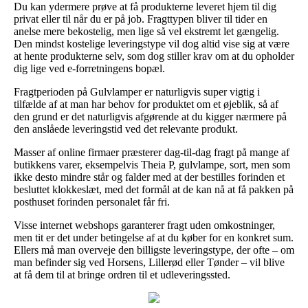
Du kan ydermere prøve at få produkterne leveret hjem til dig
privat eller til når du er på job. Fragttypen bliver til tider en
anelse mere bekostelig, men lige så vel ekstremt let gængelig.
Den mindst kostelige leveringstype vil dog altid vise sig at være
at hente produkterne selv, som dog stiller krav om at du opholder
dig lige ved e-forretningens bopæl.
Fragtperioden på Gulvlamper er naturligvis super vigtig i
tilfælde af at man har behov for produktet om et øjeblik, så af
den grund er det naturligvis afgørende at du kigger nærmere på
den anslåede leveringstid ved det relevante produkt.
Masser af online firmaer præsterer dag-til-dag fragt på mange af
butikkens varer, eksempelvis Theia P, gulvlampe, sort, men som
ikke desto mindre står og falder med at der bestilles forinden et
besluttet klokkeslæt, med det formål at de kan nå at få pakken på
posthuset forinden personalet får fri.
Visse internet webshops garanterer fragt uden omkostninger,
men tit er det under betingelse af at du køber for en konkret sum.
Ellers må man overveje den billigste leveringstype, der ofte – om
man befinder sig ved Horsens, Lillerød eller Tønder – vil blive
at få dem til at bringe ordren til et udleveringssted.