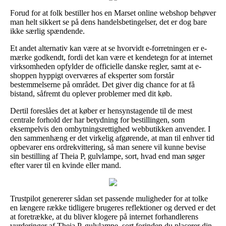
Forud for at folk bestiller hos en Marset online webshop behøver
man helt sikkert se på dens handelsbetingelser, det er dog bare
ikke særlig spændende.
Et andet alternativ kan være at se hvorvidt e-forretningen er e-
mærke godkendt, fordi det kan være et kendetegn for at internet
virksomheden opfylder de officielle danske regler, samt at e-
shoppen hyppigt overværes af eksperter som forstår
bestemmelserne på området. Det giver dig chance for at få
bistand, såfremt du oplever problemer med dit køb.
Dertil foreslåes det at køber er hensynstagende til de mest
centrale forhold der har betydning for bestillingen, som
eksempelvis den ombytningsrettighed webbutikken anvender. I
den sammenhæng er det virkelig afgørende, at man til enhver tid
opbevarer ens ordrekvittering, så man senere vil kunne bevise
sin bestilling af Theia P, gulvlampe, sort, hvad end man søger
efter varer til en kvinde eller mand.
Trustpilot genererer sådan set passende muligheder for at tolke
en længere række tidligere brugeres reflektioner og derved er det
at foretrække, at du bliver klogere på internet forhandlerens
vurderinger af Theia P, gulvlampe, sort forinden du placerer din