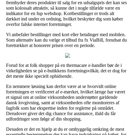
frembyder deres produkter til salg for en udsalgspris der kan ses
som kolossalt attraktiv, så kunne det i nogle tilfælde være en
indikator for en fup webshop. Kortbestillinger er trods alt
dækket ind under en ordning, hvilket beskytter dig som køber
overfor falske internet forretninger.
Vi anbefaler bestillinger med kort eller betalinger med mobilen.
Som alternativ kan du vælge et tilbud fra fx ViaBill, forudsat du
foretrækker at honorere prisen over en periode.
Forud for at folk shopper på en thermacare e-handler bør de i
virkeligheden se på e-butikkens forretningsvilkår, det er dog for
det meste ikke specielt ophidsende.
En nemmere løsning kan derfor være at se hvorvidt online
forretningen er verificeret af e-mærket, hvilket længe har været
et signal om at online virksomheden understøtter gældende
dansk lovgivning, samt at virksomheden ofte monitoreres af
fagfolk som har ekspertise inden for reglerne på området.
Derudover giver det dig chance for assistance, ifald du får
udfordringer som følge af din shopping.
Desuden er det en hjælp at du er omhyggelig omkring de mest
essentielle bestemmelser der kan have indvirkning på købet, for