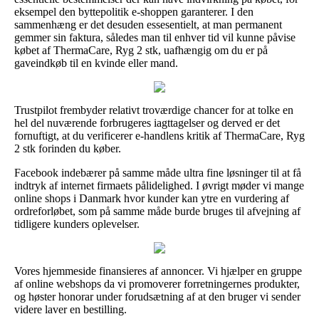
eksempel den byttepolitik e-shoppen garanterer. I den
sammenhæng er det desuden essesentielt, at man permanent
gemmer sin faktura, således man til enhver tid vil kunne påvise
købet af ThermaCare, Ryg 2 stk, uafhængig om du er på
gaveindkøb til en kvinde eller mand.
Trustpilot frembyder relativt troværdige chancer for at tolke en
hel del nuværende forbrugeres iagttagelser og derved er det
fornuftigt, at du verificerer e-handlens kritik af ThermaCare, Ryg
2 stk forinden du køber.
Facebook indebærer på samme måde ultra fine løsninger til at få
indtryk af internet firmaets pålidelighed. I øvrigt møder vi mange
online shops i Danmark hvor kunder kan ytre en vurdering af
ordreforløbet, som på samme måde burde bruges til afvejning af
tidligere kunders oplevelser.
Vores hjemmeside finansieres af annoncer. Vi hjælper en gruppe
af online webshops da vi promoverer forretningernes produkter,
og høster honorar under forudsætning af at den bruger vi sender
videre laver en bestilling.