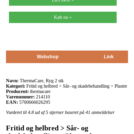
Køb nu »
Webshop
Link
Navn:
ThermaCare, Ryg 2 stk
Kategori:
Fritid og helbred > Sår- og skadebehandling > Plastre
Producent:
thermacare
Varenummer:
214110
EAN:
5700666026295
Vurderet til
4.8
ud af 5 stjerner baseret på
41
anmeldelser
Fritid og helbred > Sår- og