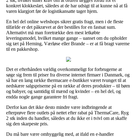
2 stk, hvilket stiller krav om at ordren lægges forud for et
konkret klokkeslæt, således at de har udsigt til at kunne nå at få
varen klargjort før de logistikansatte tager hjem.
En hel del online webshops sikrer gratis fragt, men i de fleste
tilfælde er det påkrævet at der bestilles for en fastsat sum.
Alternativt må man foretrække den mest letkøbte
leveringsmodel, hvilket mange gange – uanset om du opholder
sig tæt på Herning, Værløse eller Brande – er at få bragt varerne
til en pakkeshop.
Det er efterhånden vældig overkommeligt for forbrugerne at
søge sig frem til priser fra diverse internet firmaer i Danmark, og
så har en lang række thermacare e-butikker været tvunget til at
nedskære salgspriserne på en række af deres produkter – til børn
og babyer, og samtidig til mænd og kvinder – en hel del, og
endda nogle gange garantere fri fragt.
Derfor kan det ikke desto mindre være indbringende at
efterprøve flere outlets på nettet efter rabat på ThermaCare, Ryg
2 stk inden du handler, således at du ikke er i tvivl om at skaffe
sig den skarpeste pris.
Du må bare være omhyggelig med, at ifald en e-handler