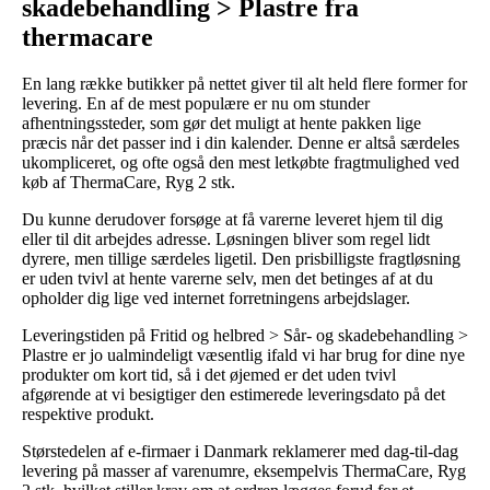
skadebehandling > Plastre fra
thermacare
En lang række butikker på nettet giver til alt held flere former for
levering. En af de mest populære er nu om stunder
afhentningssteder, som gør det muligt at hente pakken lige
præcis når det passer ind i din kalender. Denne er altså særdeles
ukompliceret, og ofte også den mest letkøbte fragtmulighed ved
køb af ThermaCare, Ryg 2 stk.
Du kunne derudover forsøge at få varerne leveret hjem til dig
eller til dit arbejdes adresse. Løsningen bliver som regel lidt
dyrere, men tillige særdeles ligetil. Den prisbilligste fragtløsning
er uden tvivl at hente varerne selv, men det betinges af at du
opholder dig lige ved internet forretningens arbejdslager.
Leveringstiden på Fritid og helbred > Sår- og skadebehandling >
Plastre er jo ualmindeligt væsentlig ifald vi har brug for dine nye
produkter om kort tid, så i det øjemed er det uden tvivl
afgørende at vi besigtiger den estimerede leveringsdato på det
respektive produkt.
Størstedelen af e-firmaer i Danmark reklamerer med dag-til-dag
levering på masser af varenumre, eksempelvis ThermaCare, Ryg