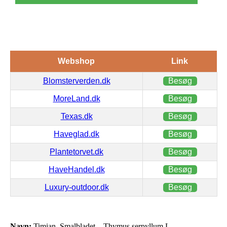
Webshop
Link
Blomsterverden.dk
Besøg
MoreLand.dk
Besøg
Texas.dk
Besøg
Haveglad.dk
Besøg
Plantetorvet.dk
Besøg
HaveHandel.dk
Besøg
Luxury-outdoor.dk
Besøg
Navn:
Timian, Smalbladet – Thymus serpyllum L.