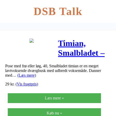
DSB Talk
Timian,
Smalbladet –
Thymus
Pose med frø eller løg, 40, Smalbladet timian er en meget
serpyllum L.
lavtvoksende dværgbusk med udbredt voksemåde. Danner
med…
(Læs mere)
29
kr.
(Vis fragtpris)
Læs mere »
Køb nu »