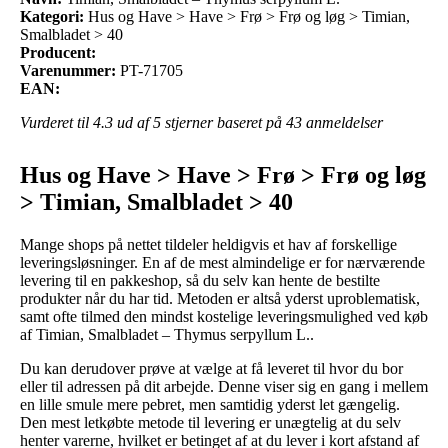
Kategori:
Hus og Have > Have > Frø > Frø og løg > Timian,
Smalbladet > 40
Producent:
Varenummer:
PT-71705
EAN:
Vurderet til
4.3
ud af 5 stjerner baseret på
43
anmeldelser
Hus og Have > Have > Frø > Frø og løg
> Timian, Smalbladet > 40
Mange shops på nettet tildeler heldigvis et hav af forskellige
leveringsløsninger. En af de mest almindelige er for nærværende
levering til en pakkeshop, så du selv kan hente de bestilte
produkter når du har tid. Metoden er altså yderst uproblematisk,
samt ofte tilmed den mindst kostelige leveringsmulighed ved køb
af Timian, Smalbladet – Thymus serpyllum L..
Du kan derudover prøve at vælge at få leveret til hvor du bor
eller til adressen på dit arbejde. Denne viser sig en gang i mellem
en lille smule mere pebret, men samtidig yderst let gængelig.
Den mest letkøbte metode til levering er unægtelig at du selv
henter varerne, hvilket er betinget af at du lever i kort afstand af