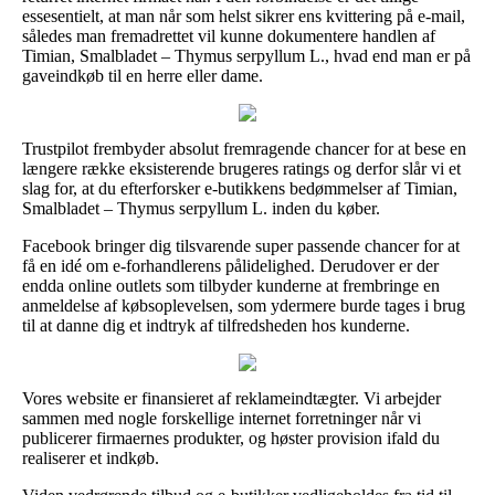
essesentielt, at man når som helst sikrer ens kvittering på e-mail,
således man fremadrettet vil kunne dokumentere handlen af
Timian, Smalbladet – Thymus serpyllum L., hvad end man er på
gaveindkøb til en herre eller dame.
Trustpilot frembyder absolut fremragende chancer for at bese en
længere række eksisterende brugeres ratings og derfor slår vi et
slag for, at du efterforsker e-butikkens bedømmelser af Timian,
Smalbladet – Thymus serpyllum L. inden du køber.
Facebook bringer dig tilsvarende super passende chancer for at
få en idé om e-forhandlerens pålidelighed. Derudover er der
endda online outlets som tilbyder kunderne at frembringe en
anmeldelse af købsoplevelsen, som ydermere burde tages i brug
til at danne dig et indtryk af tilfredsheden hos kunderne.
Vores website er finansieret af reklameindtægter. Vi arbejder
sammen med nogle forskellige internet forretninger når vi
publicerer firmaernes produkter, og høster provision ifald du
realiserer et indkøb.