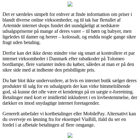
Det er særdeles simpelt for enhver at finde information om priser i
blandt diverse online virksomheder, og til tak har flertallet af
Artemide internet shops fundet det uundgåeligt at nedskære
udsalgspriserne på mange af deres varer – til børn og babyer, men
ligeledes til damer og herrer – kolossalt, og endda nogle gange sikre
fragt uden betaling.
Derfor kan det ikke desto mindre vise sig smart at kontrollere et par
internet virksomheder i Danmark efter rabatkoder på Tolomeo
bordlampe, flere varianter inden du køber, således at man er på den
sikre side med at indhente den prisbilligste pris.
Du bør blot ikke undervurdere, at hvis en internet butik sælger deres
produkter til salg for en udsalgspris der kan virke himmelråbende
god, så kunne det ofte være et kendetegn på en uægte e-forretning.
Betalinger med kort er imidlertid inkluderet i en lovbestemmelse, der
dækker en imod snydagtige internet foretagender.
Generelt anbefaler vi kortbetalinger eller MobilePay. Alternativt kan
du overveje en løsning fra for eksempel ViaBill, ifald du ser en
fordel i at afbetale betalingen af flere omgange.