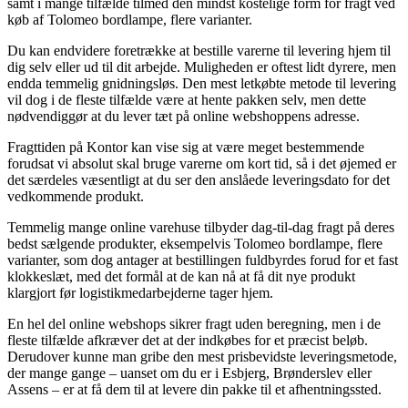
samt i mange tilfælde tilmed den mindst kostelige form for fragt ved
køb af Tolomeo bordlampe, flere varianter.
Du kan endvidere foretrække at bestille varerne til levering hjem til
dig selv eller ud til dit arbejde. Muligheden er oftest lidt dyrere, men
endda temmelig gnidningsløs. Den mest letkøbte metode til levering
vil dog i de fleste tilfælde være at hente pakken selv, men dette
nødvendiggør at du lever tæt på online webshoppens adresse.
Fragttiden på Kontor kan vise sig at være meget bestemmende
forudsat vi absolut skal bruge varerne om kort tid, så i det øjemed er
det særdeles væsentligt at du ser den anslåede leveringsdato for det
vedkommende produkt.
Temmelig mange online varehuse tilbyder dag-til-dag fragt på deres
bedst sælgende produkter, eksempelvis Tolomeo bordlampe, flere
varianter, som dog antager at bestillingen fuldbyrdes forud for et fast
klokkeslæt, med det formål at de kan nå at få dit nye produkt
klargjort før logistikmedarbejderne tager hjem.
En hel del online webshops sikrer fragt uden beregning, men i de
fleste tilfælde afkræver det at der indkøbes for et præcist beløb.
Derudover kunne man gribe den mest prisbevidste leveringsmetode,
der mange gange – uanset om du er i Esbjerg, Brønderslev eller
Assens – er at få dem til at levere din pakke til et afhentningssted.