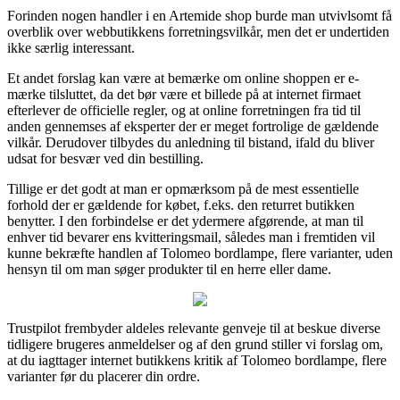
Forinden nogen handler i en Artemide shop burde man utvivlsomt få
overblik over webbutikkens forretningsvilkår, men det er undertiden
ikke særlig interessant.
Et andet forslag kan være at bemærke om online shoppen er e-
mærke tilsluttet, da det bør være et billede på at internet firmaet
efterlever de officielle regler, og at online forretningen fra tid til
anden gennemses af eksperter der er meget fortrolige de gældende
vilkår. Derudover tilbydes du anledning til bistand, ifald du bliver
udsat for besvær ved din bestilling.
Tillige er det godt at man er opmærksom på de mest essentielle
forhold der er gældende for købet, f.eks. den returret butikken
benytter. I den forbindelse er det ydermere afgørende, at man til
enhver tid bevarer ens kvitteringsmail, således man i fremtiden vil
kunne bekræfte handlen af Tolomeo bordlampe, flere varianter, uden
hensyn til om man søger produkter til en herre eller dame.
Trustpilot frembyder aldeles relevante genveje til at beskue diverse
tidligere brugeres anmeldelser og af den grund stiller vi forslag om,
at du iagttager internet butikkens kritik af Tolomeo bordlampe, flere
varianter før du placerer din ordre.