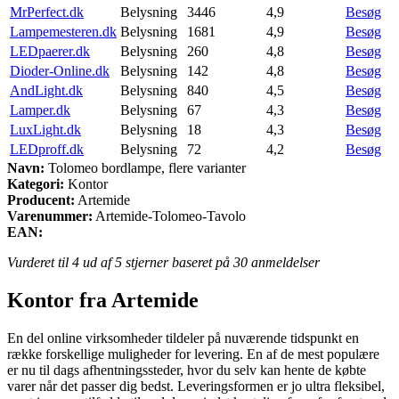
MrPerfect.dk
Belysning
3446
4,9
Besøg
Lampemesteren.dk
Belysning
1681
4,9
Besøg
LEDpaerer.dk
Belysning
260
4,8
Besøg
Dioder-Online.dk
Belysning
142
4,8
Besøg
AndLight.dk
Belysning
840
4,5
Besøg
Lamper.dk
Belysning
67
4,3
Besøg
LuxLight.dk
Belysning
18
4,3
Besøg
LEDproff.dk
Belysning
72
4,2
Besøg
Navn:
Tolomeo bordlampe, flere varianter
Kategori:
Kontor
Producent:
Artemide
Varenummer:
Artemide-Tolomeo-Tavolo
EAN:
Vurderet til
4
ud af 5 stjerner baseret på
30
anmeldelser
Kontor fra Artemide
En del online virksomheder tildeler på nuværende tidspunkt en
række forskellige muligheder for levering. En af de mest populære
er nu til dags afhentningssteder, hvor du selv kan hente de købte
varer når det passer dig bedst. Leveringsformen er jo ultra fleksibel,