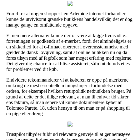
Forud for at nogen shopper i en Artemide internet forhandler
kunne de utvivlsomt granske butikkens handelsvilkår, det er dog
mange gange en omfattende opgave.
Et nemmere alternativ kunne derfor være at kigge hvorvidt e-
forretningen er godkendt af e-mærket, fordi det almindeligvis er
en sikkerhed for at e-firmaet opererer i overensstemmelse med
gældende dansk lovgivning, samt at online butikken nu og da
føres tilsyn med af fagfolk som har meget erfaring med reglerne.
Det giver dig chance for at blive assisteret, såfremt du udsættes
for problemer ved dit køb.
Endvidere rekommanderer vi at køberen er oppe på mærkerne
omkring de mest essentielle retningslinjer i forbindelse med
ordren, for eksempel hvilken returpolitik netbutikken bruger. På
grund af dette er det tillige relevant, at man til enhver tid sikrer
ens faktura, så man senere vil kunne dokumentere købet af
Tolomeo Parete, 18, uden hensyn til om man er på shopping til
en pige eller dreng.
Trustpilot tilbyder fuldt ud relevante genveje til at gennemstøve
ganske mange forhenværende konsumenters opfattelser og af