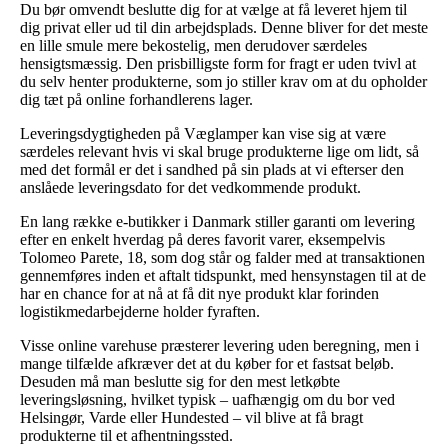
Du bør omvendt beslutte dig for at vælge at få leveret hjem til
dig privat eller ud til din arbejdsplads. Denne bliver for det meste
en lille smule mere bekostelig, men derudover særdeles
hensigtsmæssig. Den prisbilligste form for fragt er uden tvivl at
du selv henter produkterne, som jo stiller krav om at du opholder
dig tæt på online forhandlerens lager.
Leveringsdygtigheden på Væglamper kan vise sig at være
særdeles relevant hvis vi skal bruge produkterne lige om lidt, så
med det formål er det i sandhed på sin plads at vi efterser den
anslåede leveringsdato for det vedkommende produkt.
En lang række e-butikker i Danmark stiller garanti om levering
efter en enkelt hverdag på deres favorit varer, eksempelvis
Tolomeo Parete, 18, som dog står og falder med at transaktionen
gennemføres inden et aftalt tidspunkt, med hensynstagen til at de
har en chance for at nå at få dit nye produkt klar forinden
logistikmedarbejderne holder fyraften.
Visse online varehuse præsterer levering uden beregning, men i
mange tilfælde afkræver det at du køber for et fastsat beløb.
Desuden må man beslutte sig for den mest letkøbte
leveringsløsning, hvilket typisk – uafhængig om du bor ved
Helsingør, Varde eller Hundested – vil blive at få bragt
produkterne til et afhentningssted.