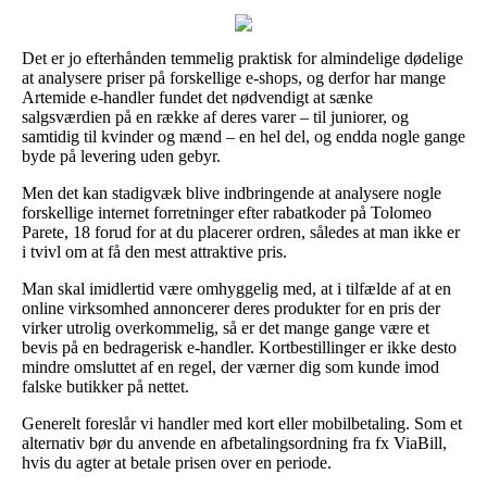
Det er jo efterhånden temmelig praktisk for almindelige dødelige
at analysere priser på forskellige e-shops, og derfor har mange
Artemide e-handler fundet det nødvendigt at sænke
salgsværdien på en række af deres varer – til juniorer, og
samtidig til kvinder og mænd – en hel del, og endda nogle gange
byde på levering uden gebyr.
Men det kan stadigvæk blive indbringende at analysere nogle
forskellige internet forretninger efter rabatkoder på Tolomeo
Parete, 18 forud for at du placerer ordren, således at man ikke er
i tvivl om at få den mest attraktive pris.
Man skal imidlertid være omhyggelig med, at i tilfælde af at en
online virksomhed annoncerer deres produkter for en pris der
virker utrolig overkommelig, så er det mange gange være et
bevis på en bedragerisk e-handler. Kortbestillinger er ikke desto
mindre omsluttet af en regel, der værner dig som kunde imod
falske butikker på nettet.
Generelt foreslår vi handler med kort eller mobilbetaling. Som et
alternativ bør du anvende en afbetalingsordning fra fx ViaBill,
hvis du agter at betale prisen over en periode.