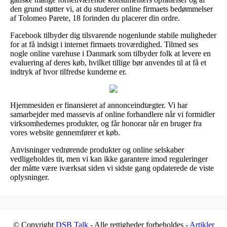
den grund støtter vi, at du studerer online firmaets bedømmelser
af Tolomeo Parete, 18 forinden du placerer din ordre.
Facebook tilbyder dig tilsvarende nogenlunde stabile muligheder
for at få indsigt i internet firmaets troværdighed. Tilmed ses
nogle online varehuse i Danmark som tilbyder folk at levere en
evaluering af deres køb, hvilket tillige bør anvendes til at få et
indtryk af hvor tilfredse kunderne er.
Hjemmesiden er finansieret af annonceindtægter. Vi har
samarbejder med massevis af online forhandlere når vi formidler
virksomhedernes produkter, og får honorar når en bruger fra
vores website gennemfører et køb.
Anvisninger vedrørende produkter og online selskaber
vedligeholdes tit, men vi kan ikke garantere imod reguleringer
der måtte være iværksat siden vi sidste gang opdaterede de viste
oplysninger.
© Copyright
DSB Talk
- Alle rettigheder forbeholdes -
Artikler