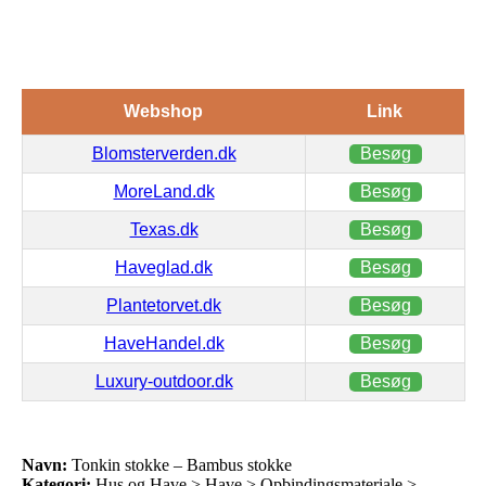
Webshop
Link
Blomsterverden.dk
Besøg
MoreLand.dk
Besøg
Texas.dk
Besøg
Haveglad.dk
Besøg
Plantetorvet.dk
Besøg
HaveHandel.dk
Besøg
Luxury-outdoor.dk
Besøg
Navn:
Tonkin stokke – Bambus stokke
Kategori:
Hus og Have > Have > Opbindingsmateriale >