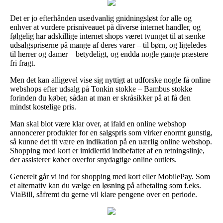
Det er jo efterhånden usædvanlig gnidningsløst for alle og
enhver at vurdere prisniveauet på diverse internet handler, og
følgelig har adskillige internet shops været tvunget til at sænke
udsalgspriserne på mange af deres varer – til børn, og ligeledes
til herrer og damer – betydeligt, og endda nogle gange præstere
fri fragt.
Men det kan alligevel vise sig nyttigt at udforske nogle få online
webshops efter udsalg på Tonkin stokke – Bambus stokke
forinden du køber, sådan at man er skråsikker på at få den
mindst kostelige pris.
Man skal blot være klar over, at ifald en online webshop
annoncerer produkter for en salgspris som virker enormt gunstig,
så kunne det tit være en indikation på en uærlig online webshop.
Shopping med kort er imidlertid indbefattet af en retningslinje,
der assisterer køber overfor snydagtige online outlets.
Generelt går vi ind for shopping med kort eller MobilePay. Som
et alternativ kan du vælge en løsning på afbetaling som f.eks.
ViaBill, såfremt du gerne vil klare pengene over en periode.