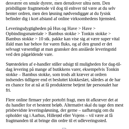
desværre en smule dyrere, men derudover ultra nem. Den
prisbilligste fragtmetode vil dog til enhver tid være at du selv
henter ordren, men den løsning nødvendiggør at du fysisk
befinder dig i kort afstand af online virksomhedens hjemsted.
Leveringsdygtigheden på Hus og Have > Have >
Opbindingsmateriale > Bambus stokke > Tonkin stokke >
Bambus stokke > 10 stk. pakke kan vise sig at være super vital
ifald man har behov for varen fluks, og af den grund er det
selvsagt væsentligt at man gransker den anslåede leveringstid
ved den pågældende vare.
Størstedelen af e-handler stiller udsigt til muligheden for dag-til-
dag levering på mange af butikkens varer, eksempelvis Tonkin
stokke – Bambus stokke, som trods alt kræver at ordren
indsendes tidligere end et besluttet klokkeslæt, således at de har
en chance for at nå at få produkterne betjent før personalet har
fri.
Flere online firmaer yder portofri fragt, men tit afkræver det at
du handler for et bestemt beløb. Alternativt skal du tage den mest
prisbevidste leveringsløsning, der gerne – uafhængig om du
opholder sig i Aarhus, Hillerød eller Vojens – vil være at få
fragtmanden til at bringe din ordre til et udleveringssted.