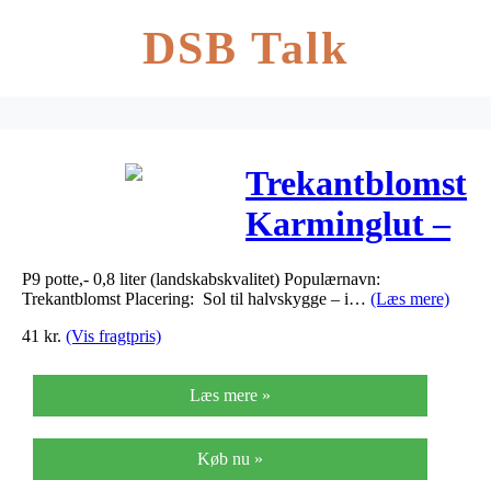
DSB Talk
Trekantblomst
Karminglut –
Tradescantia
P9 potte,- 0,8 liter (landskabskvalitet) Populærnavn:
andersoniana-
Trekantblomst Placering: Sol til halvskygge – i…
(Læs mere)
hybrid…
41
kr.
(Vis fragtpris)
Læs mere »
Køb nu »