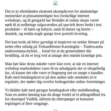
Det er jo efterhånden ekstremt ukompliceret for almindelige
mennesker at prissammenligne hos forskellige internet
webshops, og til gengæld har flertallet af online shops været
nødt til at nedbringe salgsværdien på specielt deres bedst i test
produkter – til børn og babyer, samt til damer og herrer –
drastisk, og endda nogle gange love portofri levering.
Det kan trods alt blive gavnligt at inspicere en række firmaer på
nettet efter udsalg på Trekantblomst Karminglut – Tradescantia
andersoniana-hybrid… forud for at du gennemfører din
bestilling, så du er tryg ved at antage den mindst kostelige pris.
Man bør ikke desto mindre være klar over, at når en internet
webshop markedsfører varer til en udsalgspris der er ubegribelig
lav, så kunne det ofte være et fingerpeg om en uægte e-handler.
Køb med betalingskort er på den anden side omsluttet af et
regulativ, der støtter dig overfor bedrageriske online forretninger.
Vi tilråder køb med gængse betalingskort eller mobilbetaling.
Som en anden løsning kan du drage fordel af et afdragstilbud fra
for eksempel ViaBill, såfremt du efterspørger at honorere
regningen af flere omgange.