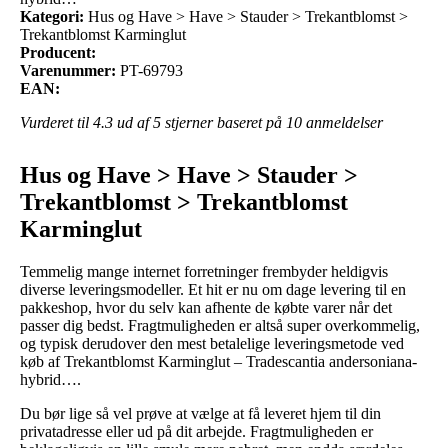
Kategori:
Hus og Have > Have > Stauder > Trekantblomst >
Trekantblomst Karminglut
Producent:
Varenummer:
PT-69793
EAN:
Vurderet til
4.3
ud af 5 stjerner baseret på
10
anmeldelser
Hus og Have > Have > Stauder >
Trekantblomst > Trekantblomst
Karminglut
Temmelig mange internet forretninger frembyder heldigvis
diverse leveringsmodeller. Et hit er nu om dage levering til en
pakkeshop, hvor du selv kan afhente de købte varer når det
passer dig bedst. Fragtmuligheden er altså super overkommelig,
og typisk derudover den mest betalelige leveringsmetode ved
køb af Trekantblomst Karminglut – Tradescantia andersoniana-
hybrid….
Du bør lige så vel prøve at vælge at få leveret hjem til din
privatadresse eller ud på dit arbejde. Fragtmuligheden er