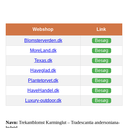
Webshop
Link
Blomsterverden.dk
Besøg
MoreLand.dk
Besøg
Texas.dk
Besøg
Haveglad.dk
Besøg
Plantetorvet.dk
Besøg
HaveHandel.dk
Besøg
Luxury-outdoor.dk
Besøg
Navn:
Trekantblomst Karminglut – Tradescantia andersoniana-
hybrid…