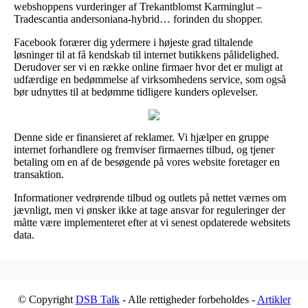
webshoppens vurderinger af Trekantblomst Karminglut –
Tradescantia andersoniana-hybrid… forinden du shopper.
Facebook forærer dig ydermere i højeste grad tiltalende
løsninger til at få kendskab til internet butikkens pålidelighed.
Derudover ser vi en række online firmaer hvor det er muligt at
udfærdige en bedømmelse af virksomhedens service, som også
bør udnyttes til at bedømme tidligere kunders oplevelser.
Denne side er finansieret af reklamer. Vi hjælper en gruppe
internet forhandlere og fremviser firmaernes tilbud, og tjener
betaling om en af de besøgende på vores website foretager en
transaktion.
Informationer vedrørende tilbud og outlets på nettet værnes om
jævnligt, men vi ønsker ikke at tage ansvar for reguleringer der
måtte være implementeret efter at vi senest opdaterede websitets
data.
© Copyright
DSB Talk
- Alle rettigheder forbeholdes -
Artikler