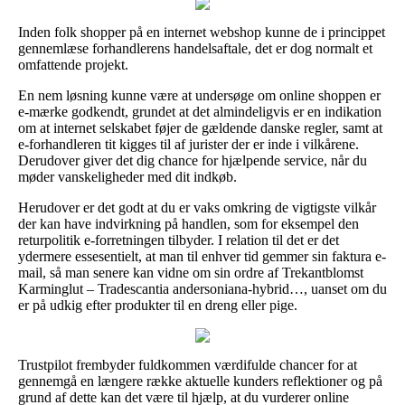
Inden folk shopper på en internet webshop kunne de i princippet
gennemlæse forhandlerens handelsaftale, det er dog normalt et
omfattende projekt.
En nem løsning kunne være at undersøge om online shoppen er
e-mærke godkendt, grundet at det almindeligvis er en indikation
om at internet selskabet føjer de gældende danske regler, samt at
e-forhandleren tit kigges til af jurister der er inde i vilkårene.
Derudover giver det dig chance for hjælpende service, når du
møder vanskeligheder med dit indkøb.
Herudover er det godt at du er vaks omkring de vigtigste vilkår
der kan have indvirkning på handlen, som for eksempel den
returpolitik e-forretningen tilbyder. I relation til det er det
ydermere essesentielt, at man til enhver tid gemmer sin faktura e-
mail, så man senere kan vidne om sin ordre af Trekantblomst
Karminglut – Tradescantia andersoniana-hybrid…, uanset om du
er på udkig efter produkter til en dreng eller pige.
Trustpilot frembyder fuldkommen værdifulde chancer for at
gennemgå en længere række aktuelle kunders reflektioner og på
grund af dette kan det være til hjælp, at du vurderer online