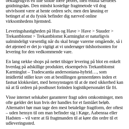
beklageligvis en lille smule mere pebret, men endda særdeles
gnidningsløs. Den mindst kostelige fragtmetode vil dog
utvivlsomt være at hente ordren selv, men den løsning er
betinget af at du fysisk befinder dig nærved online
virksomhedens hjemsted.
Leveringshastigheden på Hus og Have > Have > Stauder >
Trekantblomst > Trekantblomst Karminglut er naturligvis
ualmindeligt væsentlig når du skal bruge varerne omgående, så i
det øjemed er det jo vigtigt at vi undersøger tidshorisonten for
levering for den vedkommende vare.
En lang række shops på nettet tilsiger levering på blot en enkelt
hverdag på adskillige produkter, eksempelvis Trekantblomst
Karminglut – Tradescantia andersoniana-hybrid…, som
imidlertid stiller krav om at bestillingen gennemføres inden et
fastsat klokkeslæt, med hensynstagen til at de med sikkerhed kan
nå at få ordren på posthuset forinden logistikpersonalet får fri.
Visse internet selskaber garanterer fragt uden omkostninger, men
ofte gælder det kun hvis der handles for et fastslået beløb.
Alternativt bør man tage den mest betalelige fragtform, der oftest
– uden hensyn til om man befinder sig i Køge, Aabenraa eller
Hadsten – vil være at få fragtmanden til at køre din ordre til et
udleveringssted.