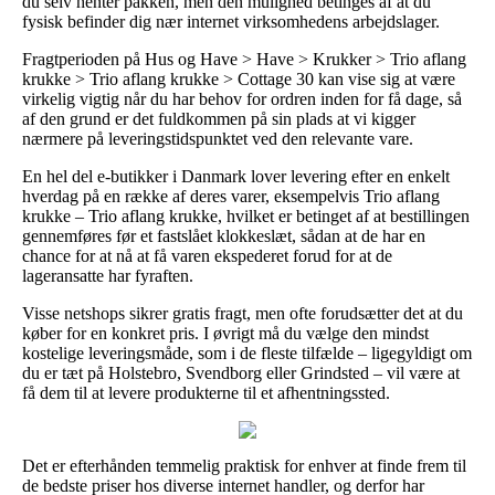
du selv henter pakken, men den mulighed betinges af at du
fysisk befinder dig nær internet virksomhedens arbejdslager.
Fragtperioden på Hus og Have > Have > Krukker > Trio aflang
krukke > Trio aflang krukke > Cottage 30 kan vise sig at være
virkelig vigtig når du har behov for ordren inden for få dage, så
af den grund er det fuldkommen på sin plads at vi kigger
nærmere på leveringstidspunktet ved den relevante vare.
En hel del e-butikker i Danmark lover levering efter en enkelt
hverdag på en række af deres varer, eksempelvis Trio aflang
krukke – Trio aflang krukke, hvilket er betinget af at bestillingen
gennemføres før et fastslået klokkeslæt, sådan at de har en
chance for at nå at få varen ekspederet forud for at de
lageransatte har fyraften.
Visse netshops sikrer gratis fragt, men ofte forudsætter det at du
køber for en konkret pris. I øvrigt må du vælge den mindst
kostelige leveringsmåde, som i de fleste tilfælde – ligegyldigt om
du er tæt på Holstebro, Svendborg eller Grindsted – vil være at
få dem til at levere produkterne til et afhentningssted.
Det er efterhånden temmelig praktisk for enhver at finde frem til
de bedste priser hos diverse internet handler, og derfor har