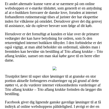
Et andet alternativ kunne være at se nærmere på om online
webshoppen er e-mærke tilsluttet, som generelt er en antydning
af at e-butikken forsvarer de danske love, foruden at internet
forhandleren rutinemæssigt tilses af jurister der har ekspertise
inden for vilkårene på området. Derudover giver det dig genvej
til assistance, når du oplever besvær som følge af dit køb.
Herudover er det fornuftigt at kunden er klar over de primære
vedtægter der kan have betydning for ordren, som fx den
returrettighed internet butikken tilbyder. I den forbindelse er det
også vigtigt, at man altid beholder sin ordremail, således man i
fremtiden kan bevidne sin bestilling af Trio aflang krukke – Trio
aflang krukke, uanset om man skal købe gave til en herre eller
dame.
Trustpilot fører til super sikre løsninger til at granske en stor
portion aktuelle forbrugeres evalueringer og på grund af dette
støtter vi, at du vurderer internet virksomhedens vurderinger af
Trio aflang krukke – Trio aflang krukke forinden du lægger din
bestilling.
Facebook giver dig lignende ganske gavnlige løsninger til at få
indtryk af online webshoppens pålidelighed. I øvrigt er der en