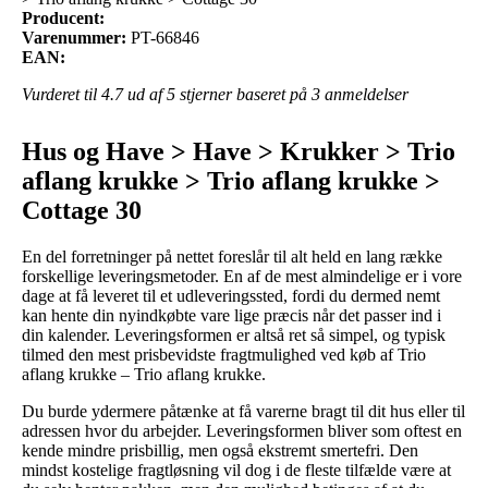
Producent:
Varenummer:
PT-66846
EAN:
Vurderet til
4.7
ud af 5 stjerner baseret på
3
anmeldelser
Hus og Have > Have > Krukker > Trio
aflang krukke > Trio aflang krukke >
Cottage 30
En del forretninger på nettet foreslår til alt held en lang række
forskellige leveringsmetoder. En af de mest almindelige er i vore
dage at få leveret til et udleveringssted, fordi du dermed nemt
kan hente din nyindkøbte vare lige præcis når det passer ind i
din kalender. Leveringsformen er altså ret så simpel, og typisk
tilmed den mest prisbevidste fragtmulighed ved køb af Trio
aflang krukke – Trio aflang krukke.
Du burde ydermere påtænke at få varerne bragt til dit hus eller til
adressen hvor du arbejder. Leveringsformen bliver som oftest en
kende mindre prisbillig, men også ekstremt smertefri. Den
mindst kostelige fragtløsning vil dog i de fleste tilfælde være at