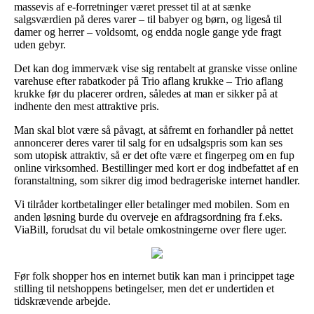
massevis af e-forretninger været presset til at at sænke
salgsværdien på deres varer – til babyer og børn, og ligeså til
damer og herrer – voldsomt, og endda nogle gange yde fragt
uden gebyr.
Det kan dog immervæk vise sig rentabelt at granske visse online
varehuse efter rabatkoder på Trio aflang krukke – Trio aflang
krukke før du placerer ordren, således at man er sikker på at
indhente den mest attraktive pris.
Man skal blot være så påvagt, at såfremt en forhandler på nettet
annoncerer deres varer til salg for en udsalgspris som kan ses
som utopisk attraktiv, så er det ofte være et fingerpeg om en fup
online virksomhed. Bestillinger med kort er dog indbefattet af en
foranstaltning, som sikrer dig imod bedrageriske internet handler.
Vi tilråder kortbetalinger eller betalinger med mobilen. Som en
anden løsning burde du overveje en afdragsordning fra f.eks.
ViaBill, forudsat du vil betale omkostningerne over flere uger.
Før folk shopper hos en internet butik kan man i princippet tage
stilling til netshoppens betingelser, men det er undertiden et
tidskrævende arbejde.