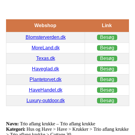
Webshop
Link
Blomsterverden.dk
Besøg
MoreLand.dk
Besøg
Texas.dk
Besøg
Haveglad.dk
Besøg
Plantetorvet.dk
Besøg
HaveHandel.dk
Besøg
Luxury-outdoor.dk
Besøg
Navn:
Trio aflang krukke – Trio aflang krukke
Kategori:
Hus og Have > Have > Krukker > Trio aflang krukke
> Trio aflang krukke > Cottage 30