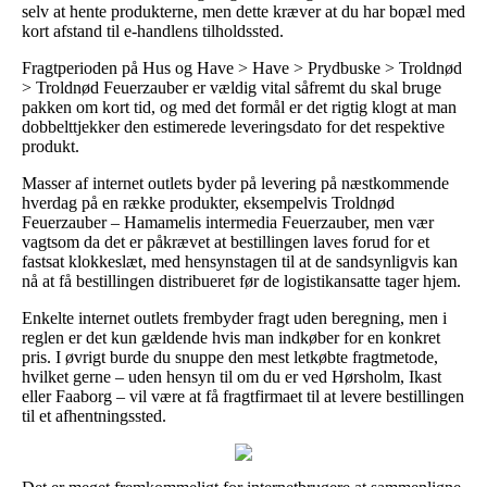
selv at hente produkterne, men dette kræver at du har bopæl med
kort afstand til e-handlens tilholdssted.
Fragtperioden på Hus og Have > Have > Prydbuske > Troldnød
> Troldnød Feuerzauber er vældig vital såfremt du skal bruge
pakken om kort tid, og med det formål er det rigtig klogt at man
dobbelttjekker den estimerede leveringsdato for det respektive
produkt.
Masser af internet outlets byder på levering på næstkommende
hverdag på en række produkter, eksempelvis Troldnød
Feuerzauber – Hamamelis intermedia Feuerzauber, men vær
vagtsom da det er påkrævet at bestillingen laves forud for et
fastsat klokkeslæt, med hensynstagen til at de sandsynligvis kan
nå at få bestillingen distribueret før de logistikansatte tager hjem.
Enkelte internet outlets frembyder fragt uden beregning, men i
reglen er det kun gældende hvis man indkøber for en konkret
pris. I øvrigt burde du snuppe den mest letkøbte fragtmetode,
hvilket gerne – uden hensyn til om du er ved Hørsholm, Ikast
eller Faaborg – vil være at få fragtfirmaet til at levere bestillingen
til et afhentningssted.