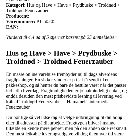
Kategori:
Hus og Have > Have > Prydbuske > Troldnød >
Troldnød Feuerzauber
Producent:
Varenummer:
PT-50205
EAN:
Vurderet til
4.4
ud af 5 stjerner baseret på
25
anmeldelser
Hus og Have > Have > Prydbuske >
Troldnød > Troldnød Feuerzauber
En masse online varehuse frembyder nu til dags alverdens
fragtløsninger. En sikker vinder er p.t. at få sendt til en
pakkeshop, og så henter du bare de bestilte varer når det passer
ind i din hverdag. Fragtmuligheden er jo ualmindeligt enkel, og
endda desuden den mest prisbevidste løsning til levering ved
køb af Troldnød Feuerzauber – Hamamelis intermedia
Feuerzauber.
Du bør lige så vel udse dig at vælge udbringning til din bolig
eller til adressen på dit arbejde. Fragttypen bliver i mange
tilfælde en kende mere pebret, men på den anden side ret smart.
Den mest letkøbte leveringsudgave vil dog til enhver tid være