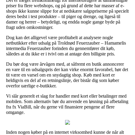
Det er meget fremkommeligt for internetbrugere at sammenligne
priser fra flere webshops, og på grund af dette har masser af e-
shops ikke kunne slippe for at nedskære salgspriserne på specielt
deres bedst i test produkter – til piger og drenge, og ligeså til
damer og herrer – betydeligt, og endda nogle gange byde på
fragt uden omkostninger.
Dog kan det alligevel være profitabelt at analysere nogle
netbutikker efter udsalg på Troldnød Feuerzauber – Hamamelis
intermedia Feuerzauber forinden du gennemfører dit køb,
således at du ikke er i tvivl om at antage den billigste pris.
Du bør dog være årvågen med, at såfremt en butik annoncerer
en vare til en udsalgspris der kan virke enormt favorabel, bør det
tit være en varsel om en snydagtig shop. Køb med kort er
heldigvis en del af en retningslinje, der bistår dig som køber
overfor uærlige e-butikker.
Vi slår generelt et slag for handler med kort eller betalinger med
mobilen. Som alternativ bør du anvende en løsning på afbetaling
fra fx ViaBill, når du gerne vil finansiere pengene af flere
omgange.
Inden nogen køber på en internet virksomhed kunne de når alt