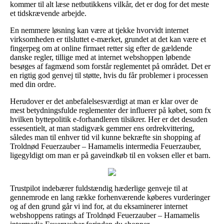
kommer til alt læse netbutikkens vilkår, det er dog for det meste
et tidskrævende arbejde.
En nemmere løsning kan være at tjekke hvorvidt internet
virksomheden er tilsluttet e-mærket, grundet at det kan være et
fingerpeg om at online firmaet retter sig efter de gældende
danske regler, tillige med at internet webshoppen løbende
besøges af fagmænd som forstår reglementet på området. Det er
en rigtig god genvej til støtte, hvis du får problemer i processen
med din ordre.
Herudover er det anbefalelsesværdigt at man er klar over de
mest betydningsfulde reglementer der influerer på købet, som fx
hvilken byttepolitik e-forhandleren tilsikrer. Her er det desuden
essesentielt, at man stadigvæk gemmer ens ordrekvittering,
således man til enhver tid vil kunne bekræfte sin shopping af
Troldnød Feuerzauber – Hamamelis intermedia Feuerzauber,
ligegyldigt om man er på gaveindkøb til en voksen eller et barn.
Trustpilot indebærer fuldstændig hæderlige genveje til at
gennemrode en lang række forhenværende køberes vurderinger
og af den grund går vi ind for, at du eksaminerer internet
webshoppens ratings af Troldnød Feuerzauber – Hamamelis