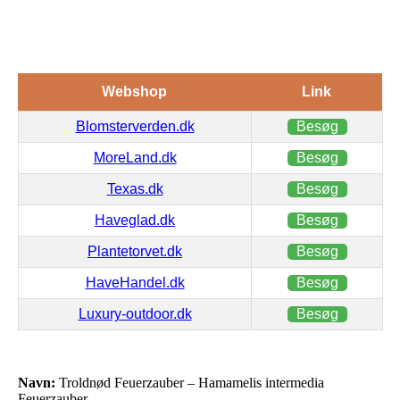
Webshop
Link
Blomsterverden.dk
Besøg
MoreLand.dk
Besøg
Texas.dk
Besøg
Haveglad.dk
Besøg
Plantetorvet.dk
Besøg
HaveHandel.dk
Besøg
Luxury-outdoor.dk
Besøg
Navn:
Troldnød Feuerzauber – Hamamelis intermedia
Feuerzauber