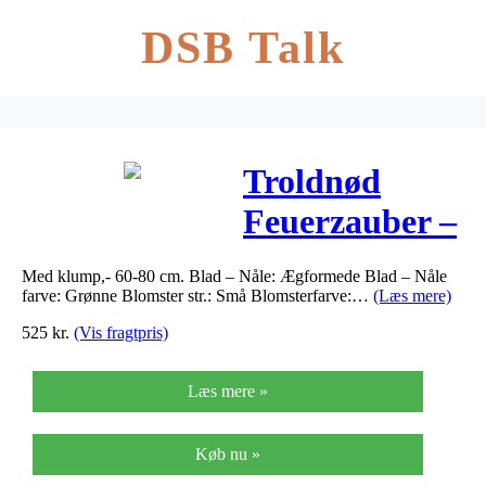
DSB Talk
Troldnød
Feuerzauber –
Hamamelis
Med klump,- 60-80 cm. Blad – Nåle: Ægformede Blad – Nåle
intermedia
farve: Grønne Blomster str.: Små Blomsterfarve:…
(Læs mere)
Feuerzauber
525
kr.
(Vis fragtpris)
Læs mere »
Køb nu »