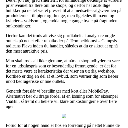
Det er jo i høj grad smertefrit for almindelige dødelige at vurdere
prisniveauet fra flere online shops, og derfor har adskillige
butikker på nettet været presset til at at nedsætte salgsværdien på
produkterne – til piger og drenge, men ligeledes til mænd og
kvinder – voldsomt, og endda nogle gange byde på fragt uden
omkostninger.
Derfor kan det trods alt vise sig profitabelt at analysere nogle
outlets på nettet efter rabatkoder på Trompetblomst – Campsis
radicans Flava inden du handler, således at du er sikret at opnå
den mest attraktive pris.
Man skal trods alt ikke glemme, at når en shop udbyder en vare
for en udsalgspris som er besynderligt fremragende, er det for
det meste være et karakteristika der viser en uærlig webshop.
Kortkøb er dog en del af et lovbud, som værner dig som køber
imod bedrageriske online outlets.
Generelt foreslår vi bestillinger med kort eller MobilePay.
Alternativt bør du drage fordel af en løsning som for eksempel
ViaBill, såfremt du hellere vil klare omkostningerne over flere
uger.
Forud for at nogen handler hos en forretning på nettet kunne de