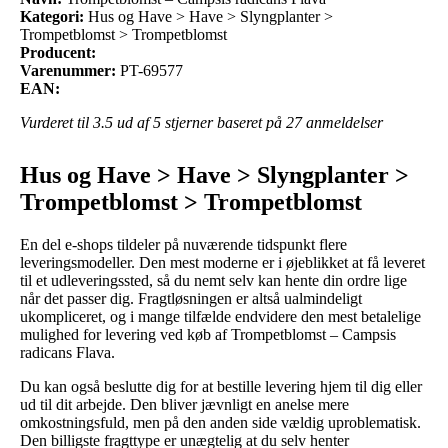
Kategori:
Hus og Have > Have > Slyngplanter >
Trompetblomst > Trompetblomst
Producent:
Varenummer:
PT-69577
EAN:
Vurderet til
3.5
ud af 5 stjerner baseret på
27
anmeldelser
Hus og Have > Have > Slyngplanter >
Trompetblomst > Trompetblomst
En del e-shops tildeler på nuværende tidspunkt flere
leveringsmodeller. Den mest moderne er i øjeblikket at få leveret
til et udleveringssted, så du nemt selv kan hente din ordre lige
når det passer dig. Fragtløsningen er altså ualmindeligt
ukompliceret, og i mange tilfælde endvidere den mest betalelige
mulighed for levering ved køb af Trompetblomst – Campsis
radicans Flava.
Du kan også beslutte dig for at bestille levering hjem til dig eller
ud til dit arbejde. Den bliver jævnligt en anelse mere
omkostningsfuld, men på den anden side vældig uproblematisk.
Den billigste fragttype er unægtelig at du selv henter