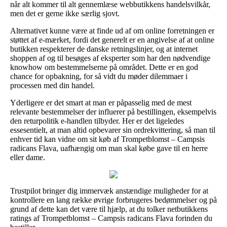
når alt kommer til alt gennemlæse webbutikkens handelsvilkår,
men det er gerne ikke særlig sjovt.
Alternativet kunne være at finde ud af om online forretningen er
støttet af e-mærket, fordi det generelt er en angivelse af at online
butikken respekterer de danske retningslinjer, og at internet
shoppen af og til besøges af eksperter som har den nødvendige
knowhow om bestemmelserne på området. Dette er en god
chance for opbakning, for så vidt du møder dilemmaer i
processen med din handel.
Yderligere er det smart at man er påpasselig med de mest
relevante bestemmelser der influerer på bestillingen, eksempelvis
den returpolitik e-handlen tilbyder. Her er det ligeledes
essesentielt, at man altid opbevarer sin ordrekvittering, så man til
enhver tid kan vidne om sit køb af Trompetblomst – Campsis
radicans Flava, uafhængig om man skal købe gave til en herre
eller dame.
Trustpilot bringer dig immervæk anstændige muligheder for at
kontrollere en lang række øvrige forbrugeres bedømmelser og på
grund af dette kan det være til hjælp, at du tolker netbutikkens
ratings af Trompetblomst – Campsis radicans Flava forinden du