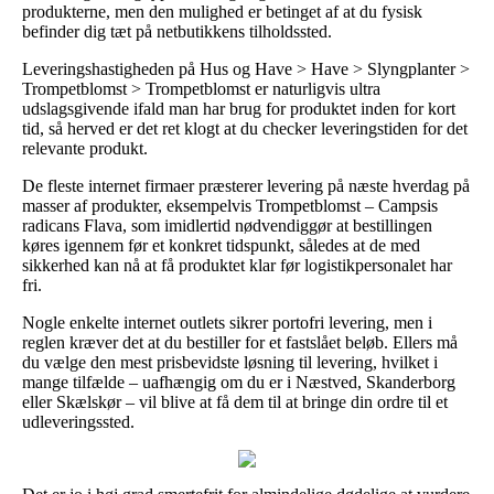
produkterne, men den mulighed er betinget af at du fysisk
befinder dig tæt på netbutikkens tilholdssted.
Leveringshastigheden på Hus og Have > Have > Slyngplanter >
Trompetblomst > Trompetblomst er naturligvis ultra
udslagsgivende ifald man har brug for produktet inden for kort
tid, så herved er det ret klogt at du checker leveringstiden for det
relevante produkt.
De fleste internet firmaer præsterer levering på næste hverdag på
masser af produkter, eksempelvis Trompetblomst – Campsis
radicans Flava, som imidlertid nødvendiggør at bestillingen
køres igennem før et konkret tidspunkt, således at de med
sikkerhed kan nå at få produktet klar før logistikpersonalet har
fri.
Nogle enkelte internet outlets sikrer portofri levering, men i
reglen kræver det at du bestiller for et fastslået beløb. Ellers må
du vælge den mest prisbevidste løsning til levering, hvilket i
mange tilfælde – uafhængig om du er i Næstved, Skanderborg
eller Skælskør – vil blive at få dem til at bringe din ordre til et
udleveringssted.