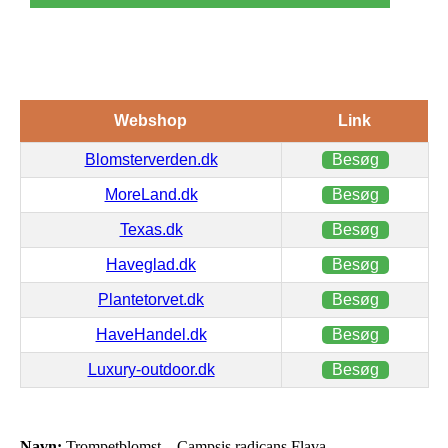
Webshop
Link
Blomsterverden.dk
Besøg
MoreLand.dk
Besøg
Texas.dk
Besøg
Haveglad.dk
Besøg
Plantetorvet.dk
Besøg
HaveHandel.dk
Besøg
Luxury-outdoor.dk
Besøg
Navn:
Trompetblomst – Campsis radicans Flava