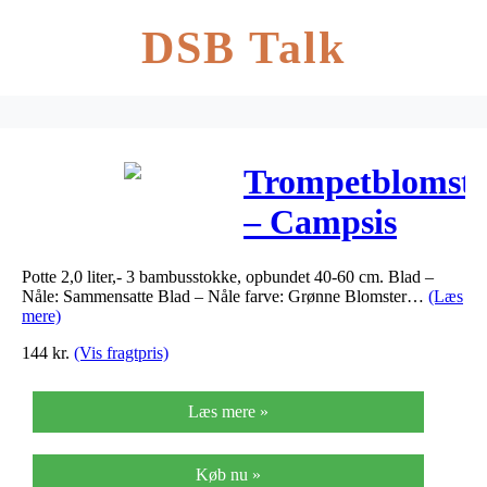
DSB Talk
Trompetblomst
– Campsis
radicans Flava
Potte 2,0 liter,- 3 bambusstokke, opbundet 40-60 cm. Blad –
Nåle: Sammensatte Blad – Nåle farve: Grønne Blomster…
(Læs
mere)
144
kr.
(Vis fragtpris)
Læs mere »
Køb nu »