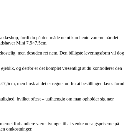
n pakkeshop, fordi du på den måde nemt kan hente varerne når det
 Uldshaver Mini 7,5×7,5cm.
bekostelig, men desuden ret nem. Den billigste leveringsform vil dog
jeblik, og derfor er det komplet væsentligt at du kontrollerer den
×7,5cm, men husk at det er regnet ud fra at bestillingen laves forud
gsmulighed, hvilket oftest – uafhængig om man opholder sig nær
internet forhandlere været tvunget til at sænke udsalgspriserne på
uden omkostninger.