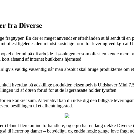
er fra Diverse
ige fragttyper. En der er meget anvendt er efterhånden at få sendt til e
amt oftest ligeledes den mindst kostelige form for levering ved køb af
te bopæl eller ud på dit arbejde. Løsningen er som oftest en kende mere 
 kort afstand af internet butikkens hjemsted.
ligvis vældig væsentlig når man absolut skal bruge produkterne om et ø
 enkelt hverdag på adskillige produkter, eksempelvis Uldshaver Mini 7,5
llingen ud af døren forud for at de lageransatte holder fyraften.
es for en konkret sum. Alternativt kan du udse dig den billigste leverin
vere bestillingen til et afhentningssted.
ser i blandt flere online forhandlere, og ergo har en lang række Diverse 
g også til herrer og damer – betydeligt, og endda nogle gange love fragt 