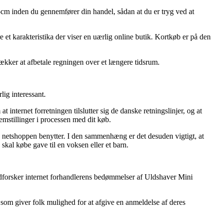
5cm inden du gennemfører din handel, sådan at du er tryg ved at
 et karakteristika der viser en uærlig online butik. Kortkøb er på den
trækker at afbetale regningen over et længere tidsrum.
ig interessant.
ternet forretningen tilslutter sig de danske retningslinjer, og at
emstillinger i processen med dit køb.
ik netshoppen benytter. I den sammenhæng er det desuden vigtigt, at
kal købe gave til en voksen eller et barn.
u udforsker internet forhandlerens bedømmelser af Uldshaver Mini
r som giver folk mulighed for at afgive en anmeldelse af deres