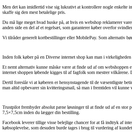
Men det kan imidlertid vise sig lukrativt at kontrollere nogle enkelt
skaffe sig den mest betalelige pris.
Du må lige meget hvad huske på, at hvis en webshop reklamerer varer ti
anden side en del af et regelsæt, som garanterer køber overfor svindle
Vi tilråder generelt kortbestillinger eller MobilePay. Som alternativ bø
Inden folk køber på en Diverse internet shop kan man i virkeligheden 
Et nemt alternativ kunne måske være at finde ud af om webshoppen er m
internet shoppen løbende kigges til af fagfolk som mestrer vilkårene. 
Dertil foreslår vi at køberen er hensynstagende til de væsentligste be
man altid opbevarer sin kvitteringsmail, så man i fremtiden vil kunn
Trustpilot frembyder absolut pæne løsninger til at finde ud af en stor
7,5×7,5cm inden du lægger din bestilling.
Facebook leverer tillige visse belejlige chancer for at få indtryk af i
købsoplevelse, som desuden burde tages i brug til vurdering af kundet