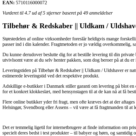
EAN:
5710116000072
Vurderet til
4.7
ud af 5 stjerner baseret på
49
anmeldelser
Tilbehør & Redskaber || Uldkam / Uldshav
Størstedelen af online virksomheder foreslår heldigvis mange forskell
passer ind i din kalender. Fragtmetoden er jo vældig overkommelig, s
Du kunne derudover beslutte dig for at bestille levering til din priva
utvivlsomt være at du selv henter pakken, som dog beroer på at du er i
Leveringstiden på Tilbehør & Redskaber || Uldkam / Uldshaver er natur
estimerede leveringstid ved det respektive produkt.
Adskillige e-butikker i Danmark stiller garanti om levering på blot en
for et konkret klokkeslæt, med hensynstagen til at de kan nå at få besti
Flere online butikker yder fri fragt, men ofte kræves det at der aftag
Helsingør, Svendborg eller Assens – vil være at få fragtmanden til at le
Det er temmelig ligetil for internetbrugere at finde information om pri
specielt deres bedst i test produkter – til babyer og børn, og samtidi