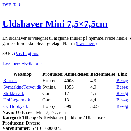
DSB Talk
Uldshaver Mini 7,5×7,5cm
En uldshaver er velegnet til at fjerne fnuller på hjemmelavede hækle- og
garnets fibre ikke bliver ødelagt. Når m
(Læs mere)
89
kr.
(Vis fragtpris)
Læs mere »
Køb nu »
Webshop
Produkter
Anmeldelser
Bedømmelse
Link
Rito.dk
Hobby
4008
4,9
Besøg
SymaskineTorvet.dk
Syning
1353
4,9
Besøg
Strikkes.dk
Garn
171
4,5
Besøg
Hobbygarn.dk
Garn
13
4,4
Besøg
CCHobby.dk
Hobby
599
3,65
Besøg
Navn:
Uldshaver Mini 7,5×7,5cm
Kategori:
Tilbehør & Redskaber || Uldkam / Uldshaver
Producent:
Diverse
Varenummer:
5710116000072