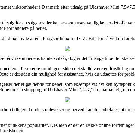
e internet virksomheder i Danmark efter udsalg på Uldshaver Mini 7,5×7,
l salg for en salgspris der kan ses som usædvanlig lav, er det ofte være
nde forhandlere på nettet.
r du drage nytte af en afdragsordning fra fx ViaBill, for så vidt du fore
se på virksomhedens handelsvilkår, dog er det i mange tilfælde ikke særl
edlem af e-mærke ordningen, siden det skulle være en forsikring om at in
Dette er desuden din mulighed for assistance, hvis du udsættes for probl
tingelser der er gældende for købet, som eksempelvis hvilken byttepolit
e vidne om sin shopping af Uldshaver Mini 7,5×7,5cm, uafhængig om du s
 portion tidligere kunders oplevelser og herved kan det anbefales, at d
nternet butikkens popularitet. Desuden er der en række online forretninge
ilfredsheden.