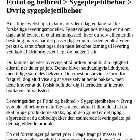
Fritid og helbred > Sygeplejetilbehør >
Øvrig sygeplejetilbehør
Adskillige webshops i Danmark yder i dag en lang række
forskellige leveringsmodeller. Førstevalget hos mange er nu om
dage at få leveret til et afhentningssted, hvor du selv afhenter din
bestilling præcis når det passer dig. Fragtmetoden er altså yderst
praktisk, samt oftest også den mest letkøbte løsning til levering
ved køb af Urinprøvesæt 1 rør og bæger 1 stk.
Du kunne ligeledes overveje at få ordren bragt til din lejlighed
eller til når du er på job. Denne bliver sædvanligvis lidt dyrere,
men tillige særdeles bekvem. Den mest prisbevidste form for
fragt vil dog altid vise sig at være selv at hente pakken, men
dette kræver at du fysisk befinder dig i nærheden af internet
butikkens tilholdssted.
Leveringstiden på Fritid og helbred > Sygeplejetilbehør > Øvrig
sygeplejetilbehør er naturligvis meget aktuel i tilfælde af at du
skal bruge produkterne straks, og af den grund er det rigtig
afgørende at du dobbelttjekker den estimerede leveringsdato på
det pågældende produkt.
En del forretninger på nettet yder 1 dags fragt på masser af
varenumre, eksempelvis Urinprøvesæt 1 rør og bæger 1 stk, som