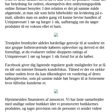
har betydning for ordren, eksempelvis den ombytningspolitik
online firmaet benytter. I den relation er det på samme måde
afgørende, at man når som helst bibeholder sin kvittering på e-
mail, således man en anden gang vil kunne bevise handlen af
Urinprøvesæt 1 rør og bæger 1 stk, uafhængig om du søger
produkter til en voksen eller et barn.
Trustpilot frembyder aldeles hæderlige genveje til at sondere en
stor gruppe forhenværende køberes oplevelser og derved er det
fornuftigt, at du evaluerer online shoppens ratings af
Urinprøvesæt 1 rør og bæger 1 stk forud for at du køber.
Facebook giver dig lignende regulære gode muligheder for at få
en idé om internet firmaets kundefokus. Tilmed er der en række
online outlets hvor du kan tilkendegive en vurdering af deres
købsoplevelse, som på samme måde bør bruges til at fornemme
hvor tilfredse kunderne er.
Hjemmesiden finansieres af annoncer. Vi har faste samarbejder
med utallige online butikker idet vi promoverer butikkernes
produkter, og tager provision om de personer vi sender videre