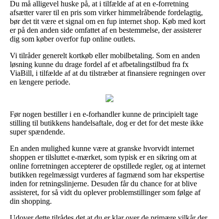
Du må alligevel huske på, at i tilfælde af at en e-forretning
afsætter varer til en pris som virker himmelråbende fordelagtig,
bør det tit være et signal om en fup internet shop. Køb med kort
er på den anden side omfattet af en bestemmelse, der assisterer
dig som køber overfor fup online outlets.
Vi tilråder generelt kortkøb eller mobilbetaling. Som en anden
løsning kunne du drage fordel af et afbetalingstilbud fra fx
ViaBill, i tilfælde af at du tilstræber at finansiere regningen over
en længere periode.
Før nogen bestiller i en e-forhandler kunne de principielt tage
stilling til butikkens handelsaftale, dog er det for det meste ikke
super spændende.
En anden mulighed kunne være at granske hvorvidt internet
shoppen er tilsluttet e-mærket, som typisk er en sikring om at
online forretningen accepterer de opstillede regler, og at internet
butikken regelmæssigt vurderes af fagmænd som har ekspertise
inden for retningslinjerne. Desuden får du chance for at blive
assisteret, for så vidt du oplever problemstillinger som følge af
din shopping.
Udover dette tilrådes det at du er klar over de primære vilkår der