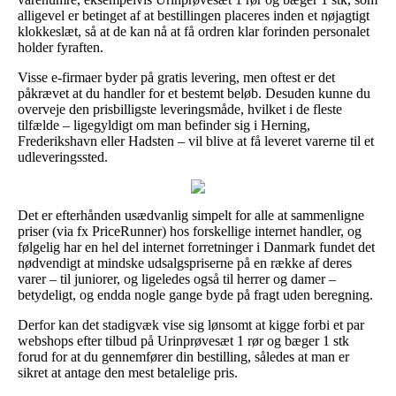
alligevel er betinget af at bestillingen placeres inden et nøjagtigt
klokkeslæt, så at de kan nå at få ordren klar forinden personalet
holder fyraften.
Visse e-firmaer byder på gratis levering, men oftest er det
påkrævet at du handler for et bestemt beløb. Desuden kunne du
overveje den prisbilligste leveringsmåde, hvilket i de fleste
tilfælde – ligegyldigt om man befinder sig i Herning,
Frederikshavn eller Hadsten – vil blive at få leveret varerne til et
udleveringssted.
Det er efterhånden usædvanlig simpelt for alle at sammenligne
priser (via fx PriceRunner) hos forskellige internet handler, og
følgelig har en hel del internet forretninger i Danmark fundet det
nødvendigt at mindske udsalgspriserne på en række af deres
varer – til juniorer, og ligeledes også til herrer og damer –
betydeligt, og endda nogle gange byde på fragt uden beregning.
Derfor kan det stadigvæk vise sig lønsomt at kigge forbi et par
webshops efter tilbud på Urinprøvesæt 1 rør og bæger 1 stk
forud for at du gennemfører din bestilling, således at man er
sikret at antage den mest betalelige pris.