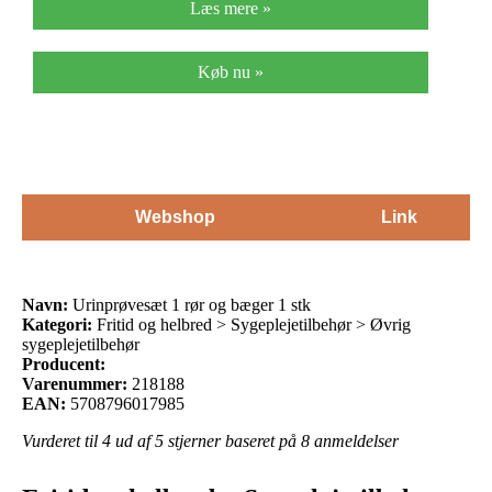
Læs mere »
Køb nu »
Webshop
Link
Navn:
Urinprøvesæt 1 rør og bæger 1 stk
Kategori:
Fritid og helbred > Sygeplejetilbehør > Øvrig
sygeplejetilbehør
Producent:
Varenummer:
218188
EAN:
5708796017985
Vurderet til
4
ud af 5 stjerner baseret på
8
anmeldelser