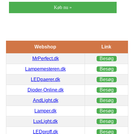
Køb nu »
Webshop
Link
MrPerfect.dk
Besøg
Lampemesteren.dk
Besøg
LEDpaerer.dk
Besøg
Dioder-Online.dk
Besøg
AndLight.dk
Besøg
Lamper.dk
Besøg
LuxLight.dk
Besøg
LEDproff.dk
Besøg