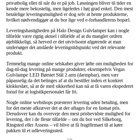
privatbolig eller til når du er på job. Løsningen bliver til tider en
kende mere bekostelig, men ligeledes i høj grad enkel. Den mest
betalelige leveringsmulighed er dog selv at hente produkterne,
hvilket nødvendiggør at du bor lige ved e-forhandlerens bopæl.
Leveringshastigheden på Halo Design Gulvlamper kan i nogle
tilfælde være rigtig aktuel i tilfælde af at du mangler ordren
øjeblikkeligt, så herved er det utvivlsomt afgørende at man
undersøger det anslåede leveringstidspunkt ved det relevante
produkt.
Temmelig mange online selskaber giver løfte om muligheden for
dag-til-dag levering på mange produkter, eksempelvis Vegas
Gulvlampe LED Børstet Stål 2 arm (dæmpbar), men vær
påpasselig da det betinges af at du bestiller inden et konkret
klokkeslæt, så at de med sikkerhed kan nå at få varen ekspederet
forud for at logistikpersonalet får fri.
Nogle online webshops præsterer levering uden betaling, men
for det meste afkræver det at der aftages for en fastsat pris.
Derudover kan du overveje den mest prisbevidste mulighed for
levering, der i de fleste tilfælde – om du bor ved Silkeborg,
Ringsted eller Assens – vil blive at få fragtfirmaet til at køre
pakken til et udleveringssted.