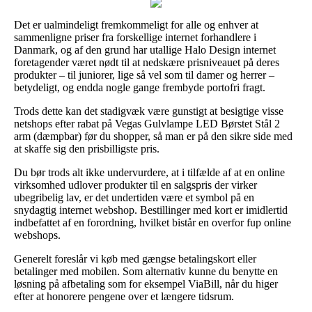
Det er ualmindeligt fremkommeligt for alle og enhver at
sammenligne priser fra forskellige internet forhandlere i
Danmark, og af den grund har utallige Halo Design internet
foretagender været nødt til at nedskære prisniveauet på deres
produkter – til juniorer, lige så vel som til damer og herrer –
betydeligt, og endda nogle gange frembyde portofri fragt.
Trods dette kan det stadigvæk være gunstigt at besigtige visse
netshops efter rabat på Vegas Gulvlampe LED Børstet Stål 2
arm (dæmpbar) før du shopper, så man er på den sikre side med
at skaffe sig den prisbilligste pris.
Du bør trods alt ikke undervurdere, at i tilfælde af at en online
virksomhed udlover produkter til en salgspris der virker
ubegribelig lav, er det undertiden være et symbol på en
snydagtig internet webshop. Bestillinger med kort er imidlertid
indbefattet af en forordning, hvilket bistår en overfor fup online
webshops.
Generelt foreslår vi køb med gængse betalingskort eller
betalinger med mobilen. Som alternativ kunne du benytte en
løsning på afbetaling som for eksempel ViaBill, når du higer
efter at honorere pengene over et længere tidsrum.