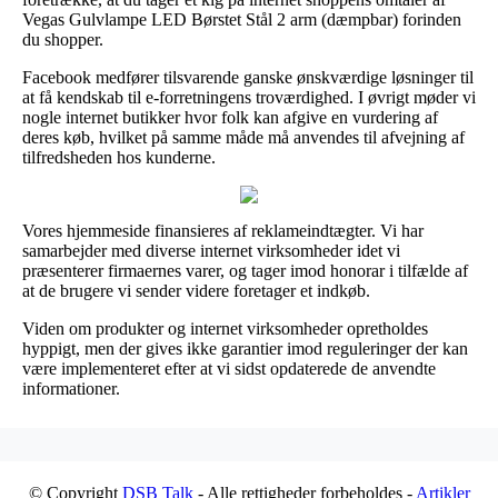
Vegas Gulvlampe LED Børstet Stål 2 arm (dæmpbar) forinden
du shopper.
Facebook medfører tilsvarende ganske ønskværdige løsninger til
at få kendskab til e-forretningens troværdighed. I øvrigt møder vi
nogle internet butikker hvor folk kan afgive en vurdering af
deres køb, hvilket på samme måde må anvendes til afvejning af
tilfredsheden hos kunderne.
Vores hjemmeside finansieres af reklameindtægter. Vi har
samarbejder med diverse internet virksomheder idet vi
præsenterer firmaernes varer, og tager imod honorar i tilfælde af
at de brugere vi sender videre foretager et indkøb.
Viden om produkter og internet virksomheder opretholdes
hyppigt, men der gives ikke garantier imod reguleringer der kan
være implementeret efter at vi sidst opdaterede de anvendte
informationer.
© Copyright
DSB Talk
- Alle rettigheder forbeholdes -
Artikler