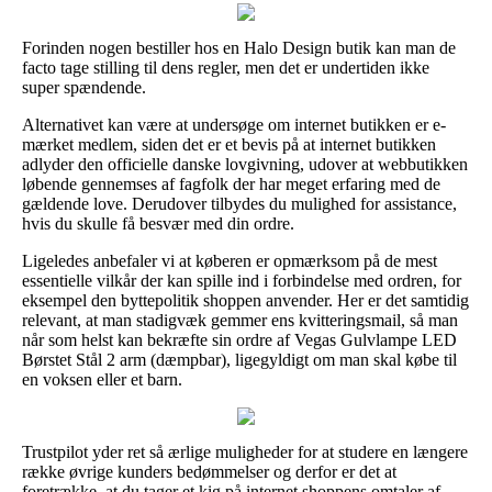
Forinden nogen bestiller hos en Halo Design butik kan man de
facto tage stilling til dens regler, men det er undertiden ikke
super spændende.
Alternativet kan være at undersøge om internet butikken er e-
mærket medlem, siden det er et bevis på at internet butikken
adlyder den officielle danske lovgivning, udover at webbutikken
løbende gennemses af fagfolk der har meget erfaring med de
gældende love. Derudover tilbydes du mulighed for assistance,
hvis du skulle få besvær med din ordre.
Ligeledes anbefaler vi at køberen er opmærksom på de mest
essentielle vilkår der kan spille ind i forbindelse med ordren, for
eksempel den byttepolitik shoppen anvender. Her er det samtidig
relevant, at man stadigvæk gemmer ens kvitteringsmail, så man
når som helst kan bekræfte sin ordre af Vegas Gulvlampe LED
Børstet Stål 2 arm (dæmpbar), ligegyldigt om man skal købe til
en voksen eller et barn.
Trustpilot yder ret så ærlige muligheder for at studere en længere
række øvrige kunders bedømmelser og derfor er det at
foretrække, at du tager et kig på internet shoppens omtaler af