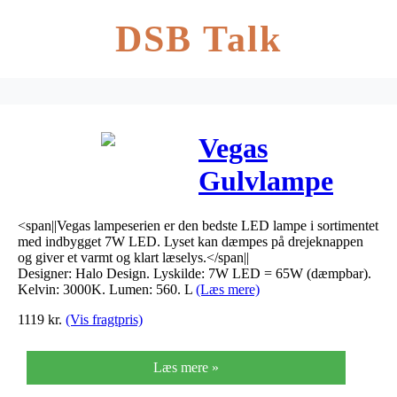
DSB Talk
Vegas
Gulvlampe
LED Børstet
<span||Vegas lampeserien er den bedste LED lampe i sortimentet
Stål 2 arm
med indbygget 7W LED. Lyset kan dæmpes på drejeknappen
og giver et varmt og klart læselys.</span||
(dæmpbar)
Designer: Halo Design. Lyskilde: 7W LED = 65W (dæmpbar).
Kelvin: 3000K. Lumen: 560. L
(Læs mere)
1119
kr.
(Vis fragtpris)
Læs mere »