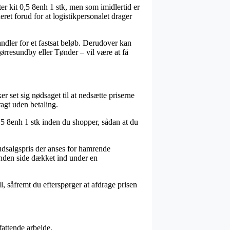
r kit 0,5 8enh 1 stk, men som imidlertid er
ret forud for at logistikpersonalet drager
ndler for et fastsat beløb. Derudover kan
rresundby eller Tønder – vil være at få
er set sig nødsaget til at nedsætte priserne
ragt uden betaling.
0,5 8enh 1 stk inden du shopper, sådan at du
 udsalgspris der anses for hamrende
anden side dækket ind under en
l, såfremt du efterspørger at afdrage prisen
fattende arbejde.