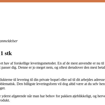
anmeldelser
 1 stk
t hav af forskellige leveringsmetoder. En af de mest anvendte er nu til da
et passer dig. Denne er jo meget nem, og oftest derudover den mest bet
ukterne til levering til din private bopæl eller ud til dit arbejdes adres
blematisk. Den billigste leveringsform vil dog altid være at du selv hen
ger.
 yderst afgørende når man har behov for pakken øjeblikkeligt, og herved
rodukt.