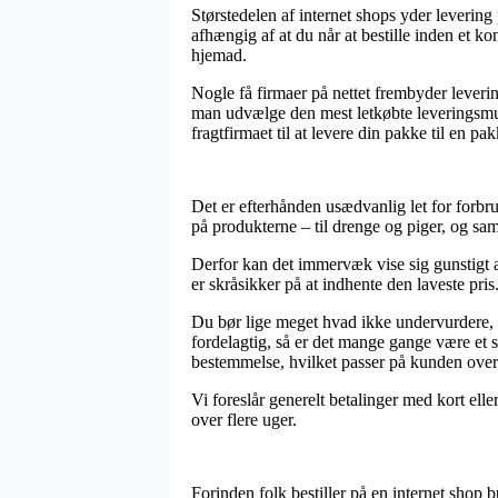
Størstedelen af internet shops yder leverin
afhængig af at du når at bestille inden et k
hjemad.
Nogle få firmaer på nettet frembyder leveri
man udvælge den mest letkøbte leveringsmul
fragtfirmaet til at levere din pakke til en pa
Det er efterhånden usædvanlig let for forbrug
på produkterne – til drenge og piger, og sam
Derfor kan det immervæk vise sig gunstigt at
er skråsikker på at indhente den laveste pris
Du bør lige meget hvad ikke undervurdere, at
fordelagtig, så er det mange gange være et
bestemmelse, hvilket passer på kunden over
Vi foreslår generelt betalinger med kort elle
over flere uger.
Forinden folk bestiller på en internet shop b