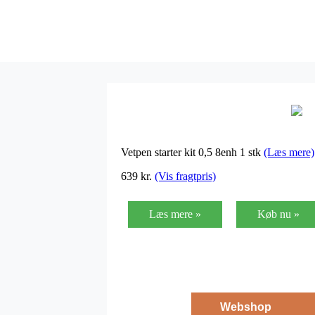
Vetpen starter kit 0,5 8enh 1 stk
(Læs mere)
639
kr.
(Vis fragtpris)
Læs mere »
Køb nu »
Webshop