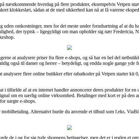
g på næstkommende hverdag på flere produkter, eksempelvis Vetpen starte
onkret klokkeslæt, sådan at de med sikkerhed kan nå at få varerne ekspede
ng uden omkostninger, men for det meste under forudsætning af at du ha
ighed, der typisk – ligegyldigt om man opholder sig nær Fredericia, Nø
kkeshop.
erne at analysere priser fra flere e-shops, og så har en hel del netbutikk
tidig også til damer og herrer – betydeligt, og endda nogle gange yde f
 analysere flere online butikker efter rabatkoder på Vetpen starter kit 
.
 i tilfælde af at en internet handler annoncerer deres produkter for en
 signal om en uærlig online virksomhed. Betalinger med kort er på den 
for uægte e-shops.
r mobilbetaling. Alternativt burde du anvende et tilbud som f.eks. ViaBil
urde de i og for sig tyde shoppens betingelser, men det er i reglen et om