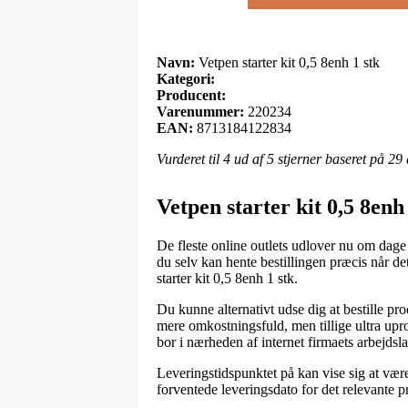
Navn:
Vetpen starter kit 0,5 8enh 1 stk
Kategori:
Producent:
Varenummer:
220234
EAN:
8713184122834
Vurderet til
4
ud af 5 stjerner baseret på
29
Vetpen starter kit 0,5 8enh
De fleste online outlets udlover nu om dage e
du selv kan hente bestillingen præcis når d
starter kit 0,5 8enh 1 stk.
Du kunne alternativt udse dig at bestille prod
mere omkostningsfuld, men tillige ultra upro
bor i nærheden af internet firmaets arbejdsla
Leveringstidspunktet på kan vise sig at være
forventede leveringsdato for det relevante p