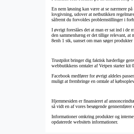
En nem løsning kan være at se nærmere på 
lovgivning, udover at netbutikken regelmæss
såfremt du forvoldes problemstillinger i forb
I øvrigt foreslåes det at man er sat ind i d
den sammenhæng er det tillige relevant, at m
8enh 1 stk, uanset om man søger produkter ti
Trustpilot bringer dig faktisk hæderlige gen
webbutikkens omtaler af Vetpen starter kit 
Facebook medfører for øvrigt aldeles passen
muligt at frembringe en omtale af købsopleve
Hjemmesiden er finansieret af annonceindtæ
så vidt en af vores besøgende gennemfører e
Informationer omkring produkter og internet 
opdaterede websitets informationer.