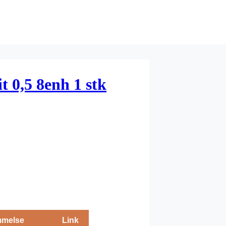
it 0,5 8enh 1 stk
melse
Link