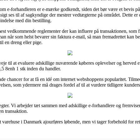
om e-forhandleren er e-mærke godkendt, siden det bør være et bevis p
igt ses til af sagkyndige der mestrer vedtægterne på området. Dette er 
indelse med din bestilling.
e mest vedkommende reglementer der kan influere på transaktionen, som fx
an når som helst bevarer sin faktura e-mail, så man fremadrettet kan be
l en dreng eller pige.
veje til at evaluere adskillige nuværende køberes oplevelser og herved e
0,5 8enh 1 stk inden du handler.
de chancer for at få en idé om internet webshoppens popularitet. Tilme
lsen, som ydermere må drages fordel af til at vurdere tidligere kunders
gter. Vi arbejder tæt sammen med adskillige e-forhandlere og fremviser
n transaktion.
varehuse i Danmark ajourføres løbende, men vi tager forbehold for rette