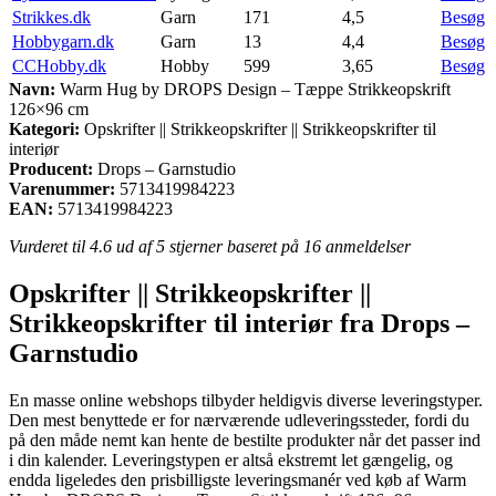
Strikkes.dk
Garn
171
4,5
Besøg
Hobbygarn.dk
Garn
13
4,4
Besøg
CCHobby.dk
Hobby
599
3,65
Besøg
Navn:
Warm Hug by DROPS Design – Tæppe Strikkeopskrift
126×96 cm
Kategori:
Opskrifter || Strikkeopskrifter || Strikkeopskrifter til
interiør
Producent:
Drops – Garnstudio
Varenummer:
5713419984223
EAN:
5713419984223
Vurderet til
4.6
ud af 5 stjerner baseret på
16
anmeldelser
Opskrifter || Strikkeopskrifter ||
Strikkeopskrifter til interiør fra Drops –
Garnstudio
En masse online webshops tilbyder heldigvis diverse leveringstyper.
Den mest benyttede er for nærværende udleveringssteder, fordi du
på den måde nemt kan hente de bestilte produkter når det passer ind
i din kalender. Leveringstypen er altså ekstremt let gængelig, og
endda ligeledes den prisbilligste leveringsmanér ved køb af Warm