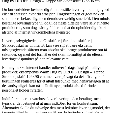
Hug by DROPS Design – Tæppe Strikkeopskrift 126×96 cm.
Du bør endvidere beslutte dig for at bestille levering til din lejlighed
eller til adressen hvor du arbejder. Fragtløsningen er godt nok en
smule mere bekostelig, men derudover vældig smertefri. Den mindst
kostelige leveringstype vil dog i de fleste tilfælde være selv at hente
produkterne, som dog står og falder med at du opholder dig i kort
afstand af internet virksomhedens hjemsted.
Leveringsdygtigheden på Opskrifter || Strikkeopskrifter ||
Strikkeopskrifter til interiør kan vise sig at være ekstremt
udslagsgivende såfremt man absolut skal bruge produkterne om få
sekunder, og med det formål er det skam fornuftigt at du efterser
leveringstidspunktet på den relevante vare.
En lang række internet handler udlover 1 dags fragt på utallige
produkter, eksempelvis Warm Hug by DROPS Design – Tæppe
Strikkeopskrift 126×96 cm, men vær på vagt da det afhænger af at
bestillingen realiseres før et aftalt tidspunkt, med hensynstagen til at
de sandsynligvis kan nå at få dit nye produkt afsted forinden
personalet holder fyraften.
Indtil flere internet varehuse lover levering uden betaling, men
typisk er det betinget af at man indkøber for en konkret sum.
Alternativt skulle du udvælge den mest letkøbte leveringsmodel, der
i mange tilfælde – uden hensyn til om du befinder sig ved Køge,