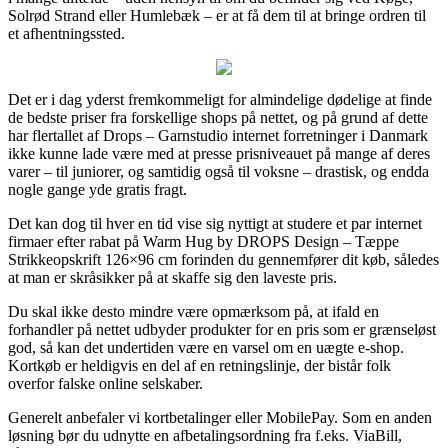
Solrød Strand eller Humlebæk – er at få dem til at bringe ordren til
et afhentningssted.
Det er i dag yderst fremkommeligt for almindelige dødelige at finde
de bedste priser fra forskellige shops på nettet, og på grund af dette
har flertallet af Drops – Garnstudio internet forretninger i Danmark
ikke kunne lade være med at presse prisniveauet på mange af deres
varer – til juniorer, og samtidig også til voksne – drastisk, og endda
nogle gange yde gratis fragt.
Det kan dog til hver en tid vise sig nyttigt at studere et par internet
firmaer efter rabat på Warm Hug by DROPS Design – Tæppe
Strikkeopskrift 126×96 cm forinden du gennemfører dit køb, således
at man er skråsikker på at skaffe sig den laveste pris.
Du skal ikke desto mindre være opmærksom på, at ifald en
forhandler på nettet udbyder produkter for en pris som er grænseløst
god, så kan det undertiden være en varsel om en uægte e-shop.
Kortkøb er heldigvis en del af en retningslinje, der bistår folk
overfor falske online selskaber.
Generelt anbefaler vi kortbetalinger eller MobilePay. Som en anden
løsning bør du udnytte en afbetalingsordning fra f.eks. ViaBill,