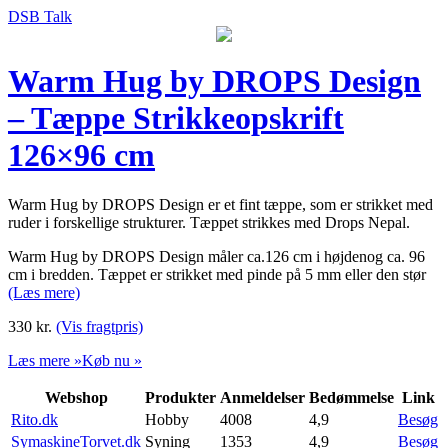
DSB Talk
Warm Hug by DROPS Design
– Tæppe Strikkeopskrift
126×96 cm
Warm Hug by DROPS Design er et fint tæppe, som er strikket med
ruder i forskellige strukturer. Tæppet strikkes med Drops Nepal.
Warm Hug by DROPS Design måler ca.126 cm i højdenog ca. 96
cm i bredden. Tæppet er strikket med pinde på 5 mm eller den stør
(Læs mere)
330
kr.
(Vis fragtpris)
Læs mere »
Køb nu »
Webshop
Produkter
Anmeldelser
Bedømmelse
Link
Rito.dk
Hobby
4008
4,9
Besøg
SymaskineTorvet.dk
Syning
1353
4,9
Besøg