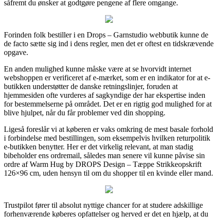
såfremt du ønsker at godtgøre pengene af flere omgange.
Forinden folk bestiller i en Drops – Garnstudio webbutik kunne de
de facto sætte sig ind i dens regler, men det er oftest en tidskrævende
opgave.
En anden mulighed kunne måske være at se hvorvidt internet
webshoppen er verificeret af e-mærket, som er en indikator for at e-
butikken understøtter de danske retningslinjer, foruden at
hjemmesiden ofte vurderes af sagkyndige der har ekspertise inden
for bestemmelserne på området. Det er en rigtig god mulighed for at
blive hjulpet, når du får problemer ved din shopping.
Ligeså foreslår vi at køberen er vaks omkring de mest basale forhold
i forbindelse med bestillingen, som eksempelvis hvilken returpolitik
e-butikken benytter. Her er det virkelig relevant, at man stadig
bibeholder ens ordremail, således man senere vil kunne påvise sin
ordre af Warm Hug by DROPS Design – Tæppe Strikkeopskrift
126×96 cm, uden hensyn til om du shopper til en kvinde eller mand.
Trustpilot fører til absolut nyttige chancer for at studere adskillige
forhenværende køberes opfattelser og herved er det en hjælp, at du