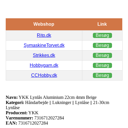
Webshop
Link
Rito.dk
Besøg
SymaskineTorvet.dk
Besøg
Strikkes.dk
Besøg
Hobbygarn.dk
Besøg
CCHobby.dk
Besøg
Navn:
YKK Lynlås Aluminium 22cm 4mm Beige
Kategori:
Håndarbejde || Lukninger || Lynlåse || 21-30cm
Lynlåse
Producent:
YKK
Varenummer:
7316712027284
EAN:
7316712027284