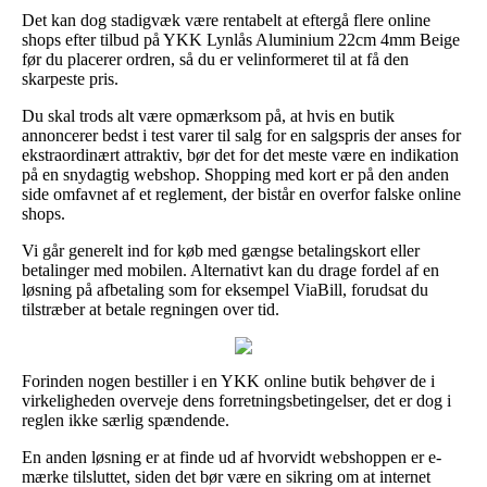
Det kan dog stadigvæk være rentabelt at eftergå flere online
shops efter tilbud på YKK Lynlås Aluminium 22cm 4mm Beige
før du placerer ordren, så du er velinformeret til at få den
skarpeste pris.
Du skal trods alt være opmærksom på, at hvis en butik
annoncerer bedst i test varer til salg for en salgspris der anses for
ekstraordinært attraktiv, bør det for det meste være en indikation
på en snydagtig webshop. Shopping med kort er på den anden
side omfavnet af et reglement, der bistår en overfor falske online
shops.
Vi går generelt ind for køb med gængse betalingskort eller
betalinger med mobilen. Alternativt kan du drage fordel af en
løsning på afbetaling som for eksempel ViaBill, forudsat du
tilstræber at betale regningen over tid.
Forinden nogen bestiller i en YKK online butik behøver de i
virkeligheden overveje dens forretningsbetingelser, det er dog i
reglen ikke særlig spændende.
En anden løsning er at finde ud af hvorvidt webshoppen er e-
mærke tilsluttet, siden det bør være en sikring om at internet