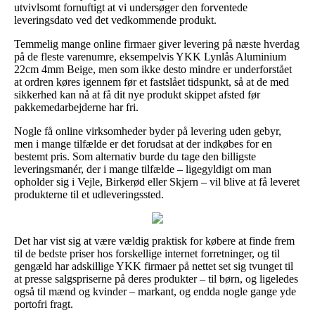
utvivlsomt fornuftigt at vi undersøger den forventede
leveringsdato ved det vedkommende produkt.
Temmelig mange online firmaer giver levering på næste hverdag
på de fleste varenumre, eksempelvis YKK Lynlås Aluminium
22cm 4mm Beige, men som ikke desto mindre er underforstået
at ordren køres igennem før et fastslået tidspunkt, så at de med
sikkerhed kan nå at få dit nye produkt skippet afsted før
pakkemedarbejderne har fri.
Nogle få online virksomheder byder på levering uden gebyr,
men i mange tilfælde er det forudsat at der indkøbes for en
bestemt pris. Som alternativ burde du tage den billigste
leveringsmanér, der i mange tilfælde – ligegyldigt om man
opholder sig i Vejle, Birkerød eller Skjern – vil blive at få leveret
produkterne til et udleveringssted.
Det har vist sig at være vældig praktisk for købere at finde frem
til de bedste priser hos forskellige internet forretninger, og til
gengæld har adskillige YKK firmaer på nettet set sig tvunget til
at presse salgspriserne på deres produkter – til børn, og ligeledes
også til mænd og kvinder – markant, og endda nogle gange yde
portofri fragt.