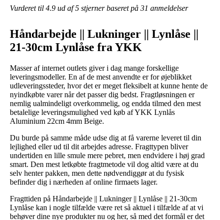
Vurderet til
4.9
ud af 5 stjerner baseret på
31
anmeldelser
Håndarbejde || Lukninger || Lynlåse ||
21-30cm Lynlåse fra YKK
Masser af internet outlets giver i dag mange forskellige
leveringsmodeller. En af de mest anvendte er for øjeblikket
udleveringssteder, hvor det er meget fleksibelt at kunne hente de
nyindkøbte varer når det passer dig bedst. Fragtløsningen er
nemlig ualmindeligt overkommelig, og endda tilmed den mest
betalelige leveringsmulighed ved køb af YKK Lynlås
Aluminium 22cm 4mm Beige.
Du burde på samme måde udse dig at få varerne leveret til din
lejlighed eller ud til dit arbejdes adresse. Fragttypen bliver
undertiden en lille smule mere pebret, men endvidere i høj grad
smart. Den mest letkøbte fragtmetode vil dog altid være at du
selv henter pakken, men dette nødvendiggør at du fysisk
befinder dig i nærheden af online firmaets lager.
Fragttiden på Håndarbejde || Lukninger || Lynlåse || 21-30cm
Lynlåse kan i nogle tilfælde være ret så aktuel i tilfælde af at vi
behøver dine nye produkter nu og her, så med det formål er det