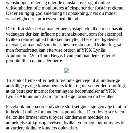
webshoppen retter sig efter de danske love, og at online
virksomheden ofte monitoreres af eksperter der forstår reglerne.
Det er en rigtig god anledning til opbakning, hvis du møder
vanskeligheder i processen med dit køb.
Dertil foreslåes det at man er hensynstagende til de mest basale
vedtægter der kan influere på transaktionen, som for eksempel
hvilken returrettighed butikken benytter. Her er det ligeledes
relevant, at man når som helst bevarer sin e-mail kvittering, så
man fremadrettet kan eftervise ordren af YKK Lynlås
Aluminium 22cm 4mm Beige, hvad end man leder efter et
produkt til en dame eller herre.
Trustpilot fremskaffer helt fornemme genveje til at undersøge
adskillige øvrige konsumenters kritik og derved er det fornuftigt,
at du betragter internet forretningens bedømmelser af YKK
Lynlås Aluminium 22cm 4mm Beige forinden du bestiller.
Facebook indebærer endvidere stort set gunstige genveje til at få
indtryk af online forhandlerens popularitet. Derudover ser vi en
del online firmaer som tilbyder kunderne at meddele en
anmeldelse af købsoplevelsen, hvilket ydermere bør udnyttes til
at vurdere tidligere kunders oplevelser.